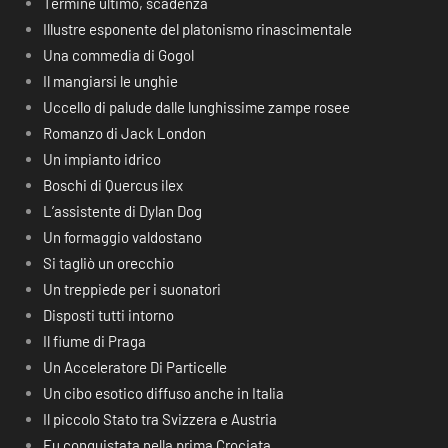
Termine ultimo, scadenza
Illustre esponente del platonismo rinascimentale
Una commedia di Gogol
Il mangiarsi le unghie
Uccello di palude dalle lunghissime zampe rosee
Romanzo di Jack London
Un impianto idrico
Boschi di Quercus ilex
L’assistente di Dylan Dog
Un formaggio valdostano
Si tagliò un orecchio
Un treppiede per i suonatori
Disposti tutti intorno
Il fiume di Praga
Un Acceleratore Di Particelle
Un cibo esotico diffuso anche in Italia
Il piccolo Stato tra Svizzera e Austria
Fu conquistata nella prima Crociata