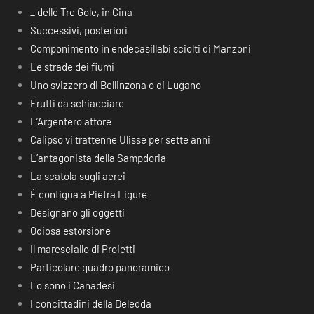
_ delle Tre Gole, in Cina
Successivi, posteriori
Componimento in endecasillabi sciolti di Manzoni
Le strade dei fiumi
Uno svizzero di Bellinzona o di Lugano
Frutti da schiacciare
L’Argentero attore
Calipso vi trattenne Ulisse per sette anni
L’antagonista della Sampdoria
La scatola sugli aerei
É contigua a Pietra Ligure
Designano gli oggetti
Odiosa estorsione
Il maresciallo di Proietti
Particolare quadro panoramico
Lo sono i Canadesi
I concittadini della Deledda