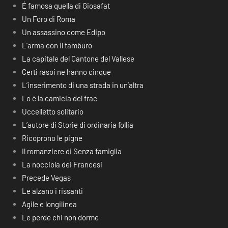
É famosa quella di Giosafat
Un Foro di Roma
Un assassino come Edipo
L’arma con il tamburo
La capitale del Cantone del Vallese
Certi rasoi ne hanno cinque
L’inserimento di una strada in un’altra
Lo è la camicia del frac
Uccelletto solitario
L’autore di Storie di ordinaria follia
Ricoprono le pigne
Il romanziere di Senza famiglia
La nocciola dei Francesi
Precede Vegas
Le alzano i rissanti
Agile e longilinea
Le perde chi non dorme