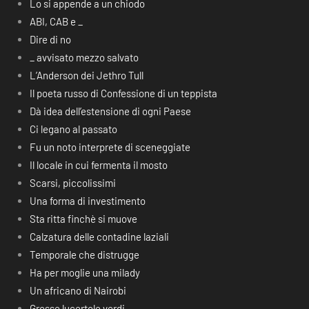
Lo si appende a un chiodo
ABI, CAB e _
Dire di no
_ avvisato mezzo salvato
L’Anderson dei Jethro Tull
Il poeta russo di Confessione di un teppista
Dà idea dell’estensione di ogni Paese
Ci legano al passato
Fu un noto interprete di sceneggiate
Il locale in cui fermenta il mosto
Scarsi, piccolissimi
Una forma di investimento
Sta ritta finchè si muove
Calzatura delle contadine laziali
Temporale che distrugge
Ha per moglie una milady
Un africano di Nairobi
Grosse lucertole verdi