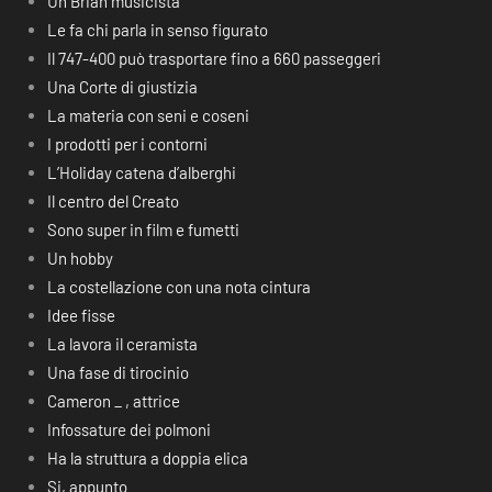
Un Brian musicista
Le fa chi parla in senso figurato
Il 747-400 può trasportare fino a 660 passeggeri
Una Corte di giustizia
La materia con seni e coseni
I prodotti per i contorni
L’Holiday catena d’alberghi
Il centro del Creato
Sono super in film e fumetti
Un hobby
La costellazione con una nota cintura
Idee fisse
La lavora il ceramista
Una fase di tirocinio
Cameron _ , attrice
Infossature dei polmoni
Ha la struttura a doppia elica
Si, appunto