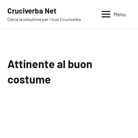
Vai
Cruciverba Net
al
Menu
Cerca la soluzione per i tuoi Cruciverba
contenuto
Attinente al buon
costume