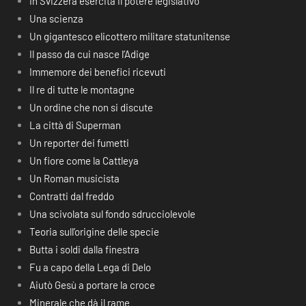
In Svizzera esercita il potere legislativo
Una scienza
Un gigantesco elicottero militare statunitense
Il passo da cui nasce l’Adige
Immemore dei benefici ricevuti
Il re di tutte le montagne
Un ordine che non si discute
La città di Superman
Un reporter dei fumetti
Un fiore come la Cattleya
Un Roman musicista
Contratti dal freddo
Una scivolata sul fondo sdrucciolevole
Teoria sull’origine delle specie
Butta i soldi dalla finestra
Fu a capo della Lega di Delo
Aiutò Gesù a portare la croce
Minerale che dà il rame