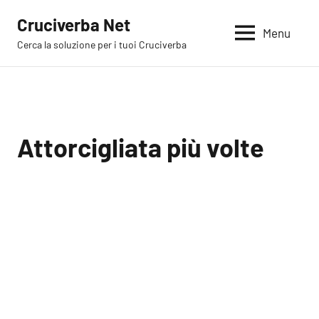
Vai
Cruciverba Net
al
Menu
Cerca la soluzione per i tuoi Cruciverba
contenuto
Attorcigliata più volte