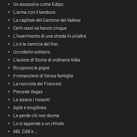
Un assassino come Edipo
L’arma con il tamburo
La capitale del Cantone del Vallese
Certi rasoi ne hanno cinque
L’inserimento di una strada in un’altra
Lo è la camicia del frac
Uccelletto solitario
L’autore di Storie di ordinaria follia
Ricoprono le pigne
Il romanziere di Senza famiglia
La nocciola dei Francesi
Precede Vegas
Le alzano i rissanti
Agile e longilinea
Le perde chi non dorme
Lo si appende a un chiodo
ABI, CAB e _