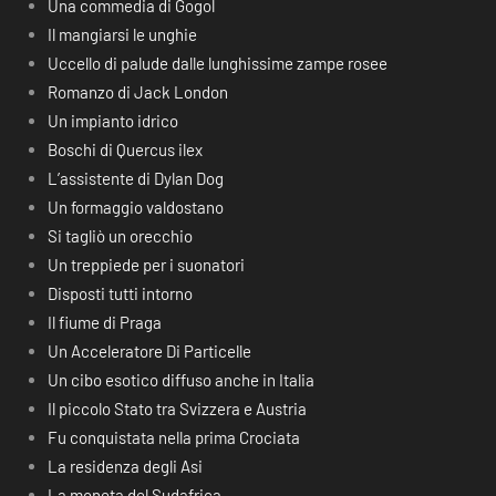
Una commedia di Gogol
Il mangiarsi le unghie
Uccello di palude dalle lunghissime zampe rosee
Romanzo di Jack London
Un impianto idrico
Boschi di Quercus ilex
L’assistente di Dylan Dog
Un formaggio valdostano
Si tagliò un orecchio
Un treppiede per i suonatori
Disposti tutti intorno
Il fiume di Praga
Un Acceleratore Di Particelle
Un cibo esotico diffuso anche in Italia
Il piccolo Stato tra Svizzera e Austria
Fu conquistata nella prima Crociata
La residenza degli Asi
La moneta del Sudafrica