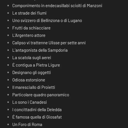
Componimento in endecasillabi sciolti di Manzoni
Le strade dei fiumi
Uno svizzero di Bellinzona o di Lugano
Frutti da schiacciare
L’Argentero attore
Calipso vi trattenne Ulisse per sette anni
L’antagonista della Sampdoria
La scatola sugli aerei
É contigua a Pietra Ligure
Designano gli oggetti
Odiosa estorsione
Il maresciallo di Proietti
Particolare quadro panoramico
Lo sono i Canadesi
I concittadini della Deledda
É famosa quella di Giosafat
Un Foro di Roma