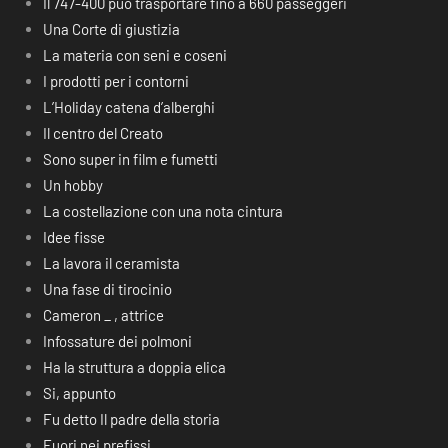
Il 747-400 può trasportare fino a 660 passeggeri
Una Corte di giustizia
La materia con seni e coseni
I prodotti per i contorni
L’Holiday catena d’alberghi
Il centro del Creato
Sono super in film e fumetti
Un hobby
La costellazione con una nota cintura
Idee fisse
La lavora il ceramista
Una fase di tirocinio
Cameron _ , attrice
Infossature dei polmoni
Ha la struttura a doppia elica
Si, appunto
Fu detto Il padre della storia
Fuori nei prefissi