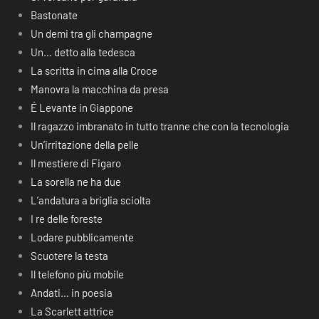
Bastonate
Un demi tra gli champagne
Un… detto alla tedesca
La scritta in cima alla Croce
Manovra la macchina da presa
É Levante in Giappone
Il ragazzo imbranato in tutto tranne che con la tecnologia
Un’irritazione della pelle
Il mestiere di Figaro
La sorella ne ha due
L’andatura a briglia sciolta
I re delle foreste
Lodare pubblicamente
Scuotere la testa
Il telefono più mobile
Andati… in poesia
La Scarlett attrice