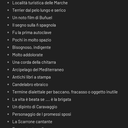
Località turistica delle Marche
Terrier dal pelo lungo e serico
Un noto film di Buñuel
Il segno sulla ñ spagnola
Fu la prima autoclave
Pochi in molto spazio
Bisognoso, indigente
Molto addolorate
Una corda della chitarra
Arcipelago del Mediterraneo
Antichi libri a stampa
Candelabro ebraico
Termine dialettale per baccano, fracasso o oggetto inutile
La vita è beata se …. è la brigata
Un dipinto di Caravaggio
Personaggio de I promessi sposi
La Scarrone cantante