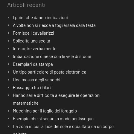
Articoli recenti
I point che danno indicazioni
A volte non si riesce a togliersela dalla testa
Fornisce i cavallerizzi
Sollecita una scelta
Interagire verbalmente
Imbarcazione cinese con le vele di stuoie
Esemplari da stampa
Un tipo particolare di posta elettronica
Una mossa degli scacchi
Passaggio tra i filari
Hanno serie difficoltà a eseguire le operazioni
matematiche
Macchina per il taglio del foraggio
Esempio che si segue in modo pedissequo
La zona in cui la luce del sole e occultata da un corpo