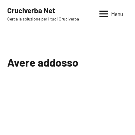
Vai
Cruciverba Net
al
Menu
Cerca la soluzione per i tuoi Cruciverba
contenuto
Avere addosso