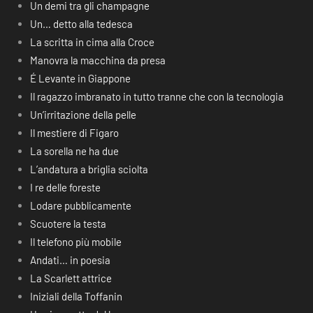
Un demi tra gli champagne
Un… detto alla tedesca
La scritta in cima alla Croce
Manovra la macchina da presa
É Levante in Giappone
Il ragazzo imbranato in tutto tranne che con la tecnologia
Un’irritazione della pelle
Il mestiere di Figaro
La sorella ne ha due
L’andatura a briglia sciolta
I re delle foreste
Lodare pubblicamente
Scuotere la testa
Il telefono più mobile
Andati… in poesia
La Scarlett attrice
Iniziali della Toffanin