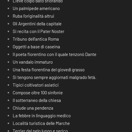
Lieve colpo dato sfiorando
Un palmipede americano
Ruba l’originalità altrui
Gli Argentini della capitale
Si recita con il Pater Noster
Tribuno dell’antica Roma
Oggetti a base di caseina
Il poeta fiorentino con il quale tenzonò Dante
Un vandalo immaturo
Una festa fiorentina del giovedì grasso
Si tengono sempre aggiornati malgrado l’età.
Tipici coltivatori asiatici
Compose oltre 100 sinfonie
Il sotterraneo della chiesa
Chiude una pendenza
La febbre in linguaggio medico
Località turistica delle Marche
Terrier dal pelo lungo e serico