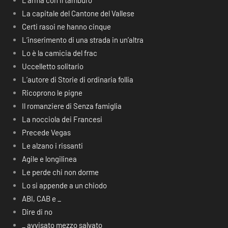
L’arma con il tamburo
La capitale del Cantone del Vallese
Certi rasoi ne hanno cinque
L’inserimento di una strada in un’altra
Lo è la camicia del frac
Uccelletto solitario
L’autore di Storie di ordinaria follia
Ricoprono le pigne
Il romanziere di Senza famiglia
La nocciola dei Francesi
Precede Vegas
Le alzano i rissanti
Agile e longilinea
Le perde chi non dorme
Lo si appende a un chiodo
ABI, CAB e _
Dire di no
_ avvisato mezzo salvato