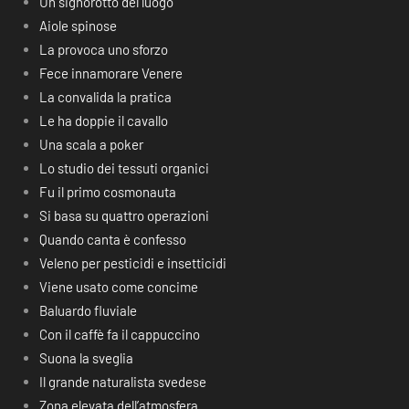
Un signorotto del luogo
Aiole spinose
La provoca uno sforzo
Fece innamorare Venere
La convalida la pratica
Le ha doppie il cavallo
Una scala a poker
Lo studio dei tessuti organici
Fu il primo cosmonauta
Si basa su quattro operazioni
Quando canta è confesso
Veleno per pesticidi e insetticidi
Viene usato come concime
Baluardo fluviale
Con il caffè fa il cappuccino
Suona la sveglia
Il grande naturalista svedese
Zona elevata dell’atmosfera