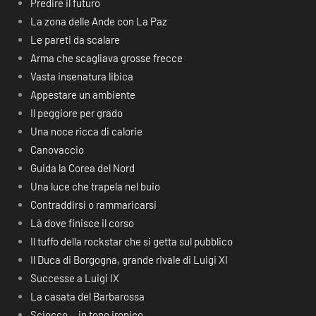
Predire il futuro
La zona delle Ande con La Paz
Le pareti da scalare
Arma che scagliava grosse frecce
Vasta insenatura libica
Appestare un ambiente
Il peggiore per grado
Una noce ricca di calorie
Canovaccio
Guida la Corea del Nord
Una luce che trapela nel buio
Contraddirsi o rammaricarsi
Là dove finisce il corso
Il tuffo della rockstar che si getta sul pubblico
Il Duca di Borgogna, grande rivale di Luigi XI
Successe a Luigi IX
La casata del Barbarossa
Sciocco… in tono ironico