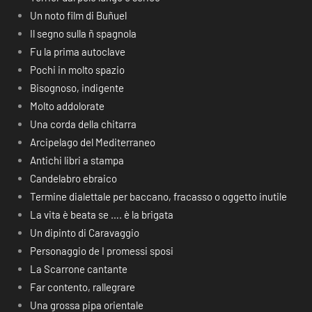
Un noto film di Buñuel
Il segno sulla ñ spagnola
Fu la prima autoclave
Pochi in molto spazio
Bisognoso, indigente
Molto addolorate
Una corda della chitarra
Arcipelago del Mediterraneo
Antichi libri a stampa
Candelabro ebraico
Termine dialettale per baccano, fracasso o oggetto inutile
La vita è beata se …. è la brigata
Un dipinto di Caravaggio
Personaggio de I promessi sposi
La Scarrone cantante
Far contento, rallegrare
Una grossa pipa orientale