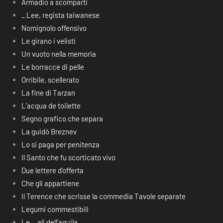
Armadio a scomparti
_ Lee, regista taiwanese
Nomignolo offensivo
Le girano i velisti
Un vuoto nella memoria
Le borracce di pelle
Orribile, scellerato
La fine di Tarzan
L’acqua de toilette
Segno grafico che separa
La guidò Breznev
Lo si paga per penitenza
Il Santo che fu scorticato vivo
Due lettere d’offerta
Che gli appartiene
Il Terence che scrisse la commedia Tavole separate
Legumi commestibili
Le… ali dell’aquila