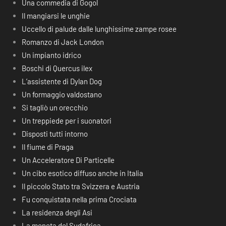
Una commedia di Gogol
Il mangiarsi le unghie
Uccello di palude dalle lunghissime zampe rosee
Romanzo di Jack London
Un impianto idrico
Boschi di Quercus ilex
L’assistente di Dylan Dog
Un formaggio valdostano
Si tagliò un orecchio
Un treppiede per i suonatori
Disposti tutti intorno
Il fiume di Praga
Un Acceleratore Di Particelle
Un cibo esotico diffuso anche in Italia
Il piccolo Stato tra Svizzera e Austria
Fu conquistata nella prima Crociata
La residenza degli Asi
La moneta del Sudafrica