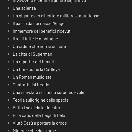
In Svizzera esercita il potere legislativo
Una scienza
Un gigantesco elicottero militare statunitense
Il passo da cui nasce l’Adige
Immemore dei benefici ricevuti
Il re di tutte le montagne
Un ordine che non si discute
La città di Superman
Un reporter dei fumetti
Un fiore come la Cattleya
Un Roman musicista
Contratti dal freddo
Una scivolata sul fondo sdrucciolevole
Teoria sull’origine delle specie
Butta i soldi dalla finestra
Fu a capo della Lega di Delo
Aiutò Gesù a portare la croce
Minerale che dà il rame