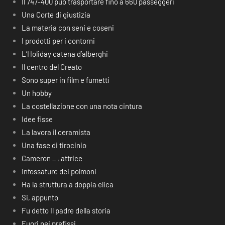
Il 747-400 può trasportare fino a 660 passeggeri
Una Corte di giustizia
La materia con seni e coseni
I prodotti per i contorni
L’Holiday catena d’alberghi
Il centro del Creato
Sono super in film e fumetti
Un hobby
La costellazione con una nota cintura
Idee fisse
La lavora il ceramista
Una fase di tirocinio
Cameron _ , attrice
Infossature dei polmoni
Ha la struttura a doppia elica
Si, appunto
Fu detto Il padre della storia
Fuori nei prefissi