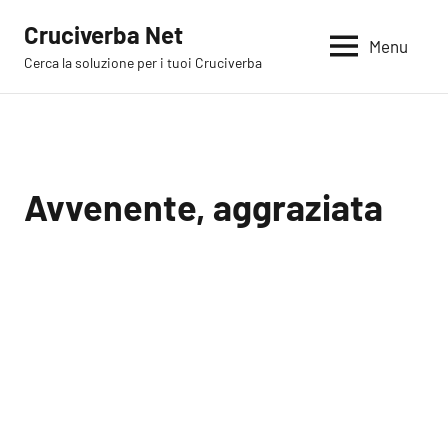
Vai
Cruciverba Net
al
Menu
Cerca la soluzione per i tuoi Cruciverba
contenuto
Avvenente, aggraziata