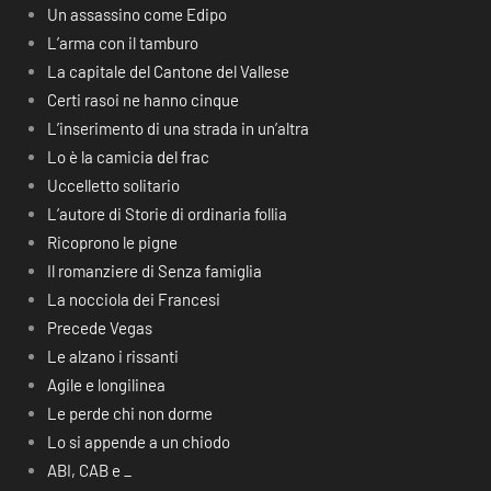
Un assassino come Edipo
L’arma con il tamburo
La capitale del Cantone del Vallese
Certi rasoi ne hanno cinque
L’inserimento di una strada in un’altra
Lo è la camicia del frac
Uccelletto solitario
L’autore di Storie di ordinaria follia
Ricoprono le pigne
Il romanziere di Senza famiglia
La nocciola dei Francesi
Precede Vegas
Le alzano i rissanti
Agile e longilinea
Le perde chi non dorme
Lo si appende a un chiodo
ABI, CAB e _