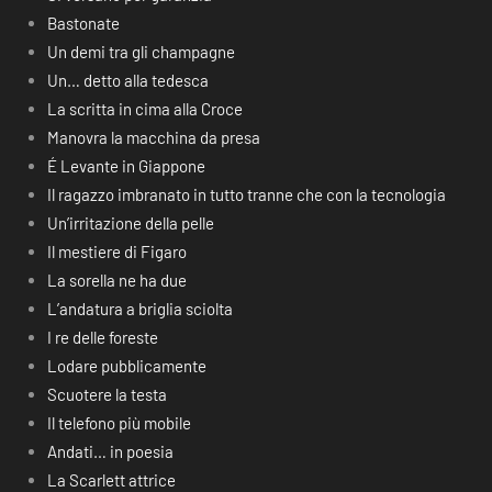
Bastonate
Un demi tra gli champagne
Un… detto alla tedesca
La scritta in cima alla Croce
Manovra la macchina da presa
É Levante in Giappone
Il ragazzo imbranato in tutto tranne che con la tecnologia
Un’irritazione della pelle
Il mestiere di Figaro
La sorella ne ha due
L’andatura a briglia sciolta
I re delle foreste
Lodare pubblicamente
Scuotere la testa
Il telefono più mobile
Andati… in poesia
La Scarlett attrice