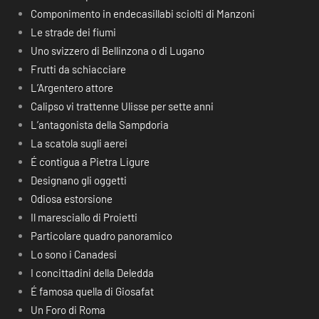
Componimento in endecasillabi sciolti di Manzoni
Le strade dei fiumi
Uno svizzero di Bellinzona o di Lugano
Frutti da schiacciare
L’Argentero attore
Calipso vi trattenne Ulisse per sette anni
L’antagonista della Sampdoria
La scatola sugli aerei
É contigua a Pietra Ligure
Designano gli oggetti
Odiosa estorsione
Il maresciallo di Proietti
Particolare quadro panoramico
Lo sono i Canadesi
I concittadini della Deledda
É famosa quella di Giosafat
Un Foro di Roma