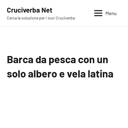
Vai
Cruciverba Net
al
Menu
Cerca la soluzione per i tuoi Cruciverba
contenuto
Barca da pesca con un
solo albero e vela latina