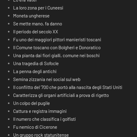
La loro zona per i Cuneesi
Moneta ungherese
Se mette mano, fa danno
Il periodo del secolo XX
Fu uno dei maggiori pittori manieristi toscani
Il Comune toscano con Bolgheri e Donoratico
Una pianta dai fiori gialli, comune nei boschi
Una tragedia di Sofocle
La penna degli antichi
Semina zizzania nei social sul web
Il conflitto del ‘700 che portò alla nascita degli Stati Uniti
Caratterizza gli organi artificiali a prova di rigetto
Un colpo del pugile
Cattura e registra immagini
Il numero che classifica i golfisti
Fu nemico di Cicerone
Un gruppo rock statunitense