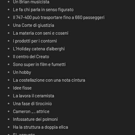
Un Brian musicista
Le fa chi parla in senso figurato
Il 747-400 può trasportare fino a 660 passeggeri
Una Corte di giustizia
La materia con seni e coseni
I prodotti per i contorni
L’Holiday catena d’alberghi
Il centro del Creato
Sono super in film e fumetti
Un hobby
La costellazione con una nota cintura
Idee fisse
La lavora il ceramista
Una fase di tirocinio
Cameron _ , attrice
Infossature dei polmoni
Ha la struttura a doppia elica
Si, appunto