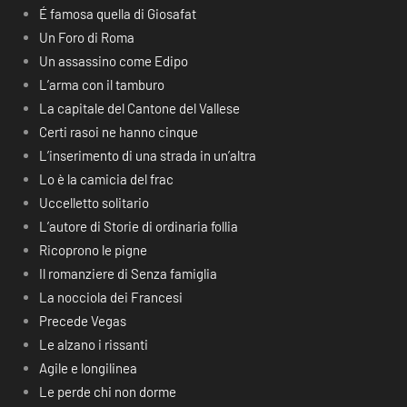
É famosa quella di Giosafat
Un Foro di Roma
Un assassino come Edipo
L’arma con il tamburo
La capitale del Cantone del Vallese
Certi rasoi ne hanno cinque
L’inserimento di una strada in un’altra
Lo è la camicia del frac
Uccelletto solitario
L’autore di Storie di ordinaria follia
Ricoprono le pigne
Il romanziere di Senza famiglia
La nocciola dei Francesi
Precede Vegas
Le alzano i rissanti
Agile e longilinea
Le perde chi non dorme