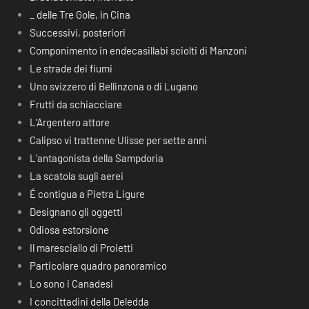
_ delle Tre Gole, in Cina
Successivi, posteriori
Componimento in endecasillabi sciolti di Manzoni
Le strade dei fiumi
Uno svizzero di Bellinzona o di Lugano
Frutti da schiacciare
L’Argentero attore
Calipso vi trattenne Ulisse per sette anni
L’antagonista della Sampdoria
La scatola sugli aerei
É contigua a Pietra Ligure
Designano gli oggetti
Odiosa estorsione
Il maresciallo di Proietti
Particolare quadro panoramico
Lo sono i Canadesi
I concittadini della Deledda