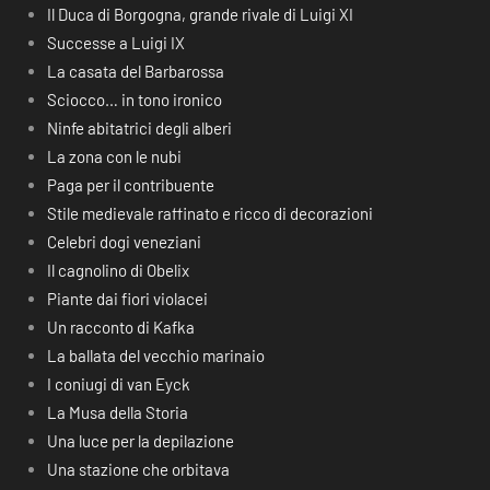
Il Duca di Borgogna, grande rivale di Luigi XI
Successe a Luigi IX
La casata del Barbarossa
Sciocco… in tono ironico
Ninfe abitatrici degli alberi
La zona con le nubi
Paga per il contribuente
Stile medievale raffinato e ricco di decorazioni
Celebri dogi veneziani
Il cagnolino di Obelix
Piante dai fiori violacei
Un racconto di Kafka
La ballata del vecchio marinaio
I coniugi di van Eyck
La Musa della Storia
Una luce per la depilazione
Una stazione che orbitava