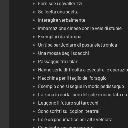
Fornisce i cavallerizzi
Sollecita una scelta
Interagire verbalmente
Imbarcazione cinese con le vele di stuoie
Esemplari da stampa
Un tipo particolare di posta elettronica
Una mossa degli scacchi
Passaggio tra i filari
Hanno serie difficoltà a eseguire le operaz
Macchina per il taglio del foraggio
Esempio che si segue in modo pedissequo
La zona in cui la luce del sole e occultata d
Leggono il futuro sui tarocchi
Sono scritti sui copioni teatrali
Lo è un pneumatico per alte velocità
Congiunto, ma non parente