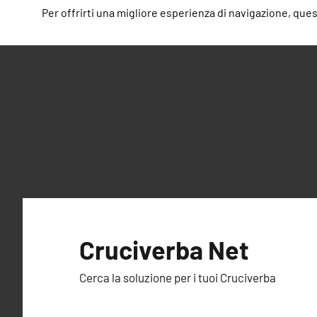
Per offrirti una migliore esperienza di navigazione, questo
Vai
al
Cruciverba Net
contenuto
Cerca la soluzione per i tuoi Cruciverba