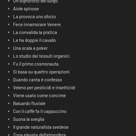
Un signorotto del luogo
Aiole spinose
La provoca uno sforzo
Fece innamorare Venere
La convalida la pratica
Le ha doppie il cavallo
Una scala a poker
Lo studio dei tessuti organici
Fu il primo cosmonauta
Si basa su quattro operazioni
Quando canta è confesso
Veleno per pesticidi e insetticidi
Viene usato come concime
Baluardo fluviale
Con il caffè fa il cappuccino
Suona la sveglia
Il grande naturalista svedese
Zona elevata dell’atmosfera