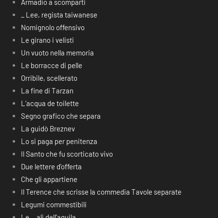
Armadio a scomparti
_ Lee, regista taiwanese
Nomignolo offensivo
Le girano i velisti
Un vuoto nella memoria
Le borracce di pelle
Orribile, scellerato
La fine di Tarzan
L’acqua de toilette
Segno grafico che separa
La guidò Breznev
Lo si paga per penitenza
Il Santo che fu scorticato vivo
Due lettere d’offerta
Che gli appartiene
Il Terence che scrisse la commedia Tavole separate
Legumi commestibili
Le… ali dell’aquila