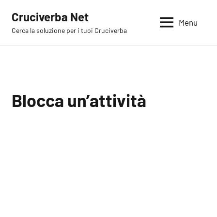
Vai
Cruciverba Net
al
Menu
Cerca la soluzione per i tuoi Cruciverba
contenuto
Blocca un’attività