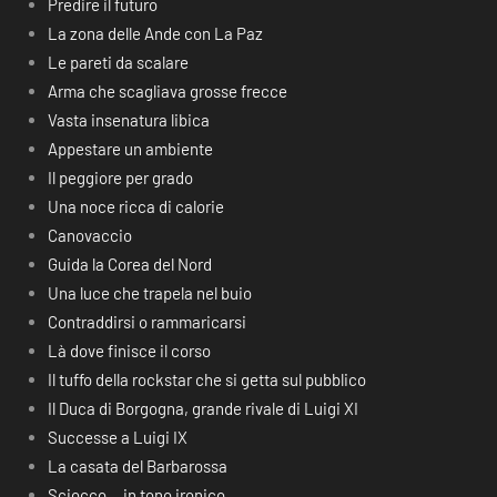
Predire il futuro
La zona delle Ande con La Paz
Le pareti da scalare
Arma che scagliava grosse frecce
Vasta insenatura libica
Appestare un ambiente
Il peggiore per grado
Una noce ricca di calorie
Canovaccio
Guida la Corea del Nord
Una luce che trapela nel buio
Contraddirsi o rammaricarsi
Là dove finisce il corso
Il tuffo della rockstar che si getta sul pubblico
Il Duca di Borgogna, grande rivale di Luigi XI
Successe a Luigi IX
La casata del Barbarossa
Sciocco… in tono ironico