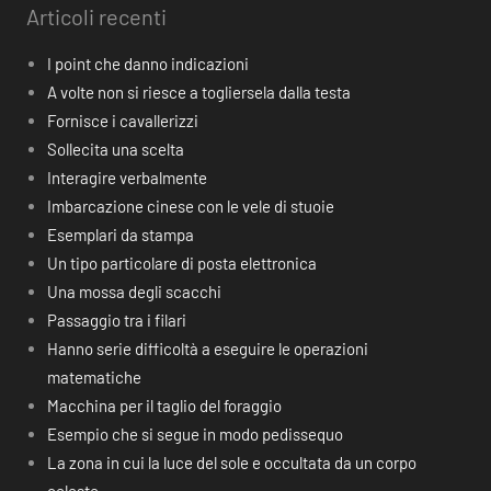
Articoli recenti
I point che danno indicazioni
A volte non si riesce a togliersela dalla testa
Fornisce i cavallerizzi
Sollecita una scelta
Interagire verbalmente
Imbarcazione cinese con le vele di stuoie
Esemplari da stampa
Un tipo particolare di posta elettronica
Una mossa degli scacchi
Passaggio tra i filari
Hanno serie difficoltà a eseguire le operazioni
matematiche
Macchina per il taglio del foraggio
Esempio che si segue in modo pedissequo
La zona in cui la luce del sole e occultata da un corpo