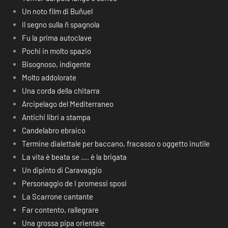
Un noto film di Buñuel
Il segno sulla ñ spagnola
Fu la prima autoclave
Pochi in molto spazio
Bisognoso, indigente
Molto addolorate
Una corda della chitarra
Arcipelago del Mediterraneo
Antichi libri a stampa
Candelabro ebraico
Termine dialettale per baccano, fracasso o oggetto inutile
La vita è beata se …. è la brigata
Un dipinto di Caravaggio
Personaggio de I promessi sposi
La Scarrone cantante
Far contento, rallegrare
Una grossa pipa orientale