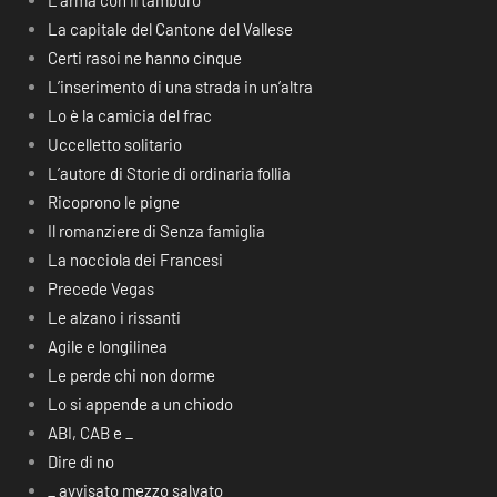
L’arma con il tamburo
La capitale del Cantone del Vallese
Certi rasoi ne hanno cinque
L’inserimento di una strada in un’altra
Lo è la camicia del frac
Uccelletto solitario
L’autore di Storie di ordinaria follia
Ricoprono le pigne
Il romanziere di Senza famiglia
La nocciola dei Francesi
Precede Vegas
Le alzano i rissanti
Agile e longilinea
Le perde chi non dorme
Lo si appende a un chiodo
ABI, CAB e _
Dire di no
_ avvisato mezzo salvato