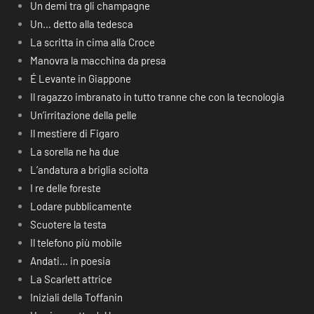
Un demi tra gli champagne
Un… detto alla tedesca
La scritta in cima alla Croce
Manovra la macchina da presa
É Levante in Giappone
Il ragazzo imbranato in tutto tranne che con la tecnologia
Un’irritazione della pelle
Il mestiere di Figaro
La sorella ne ha due
L’andatura a briglia sciolta
I re delle foreste
Lodare pubblicamente
Scuotere la testa
Il telefono più mobile
Andati… in poesia
La Scarlett attrice
Iniziali della Toffanin