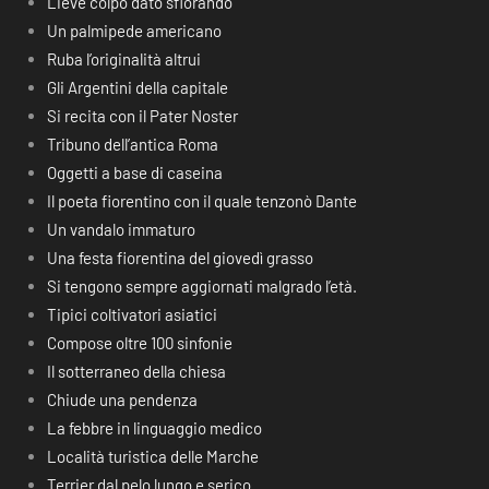
Lieve colpo dato sfiorando
Un palmipede americano
Ruba l’originalità altrui
Gli Argentini della capitale
Si recita con il Pater Noster
Tribuno dell’antica Roma
Oggetti a base di caseina
Il poeta fiorentino con il quale tenzonò Dante
Un vandalo immaturo
Una festa fiorentina del giovedì grasso
Si tengono sempre aggiornati malgrado l’età.
Tipici coltivatori asiatici
Compose oltre 100 sinfonie
Il sotterraneo della chiesa
Chiude una pendenza
La febbre in linguaggio medico
Località turistica delle Marche
Terrier dal pelo lungo e serico