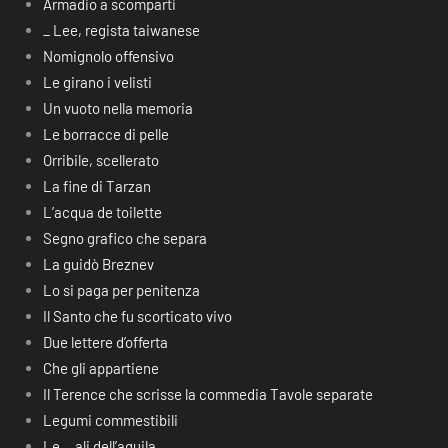
Armadio a scomparti
_ Lee, regista taiwanese
Nomignolo offensivo
Le girano i velisti
Un vuoto nella memoria
Le borracce di pelle
Orribile, scellerato
La fine di Tarzan
L’acqua de toilette
Segno grafico che separa
La guidò Breznev
Lo si paga per penitenza
Il Santo che fu scorticato vivo
Due lettere d’offerta
Che gli appartiene
Il Terence che scrisse la commedia Tavole separate
Legumi commestibili
Le… ali dell’aquila