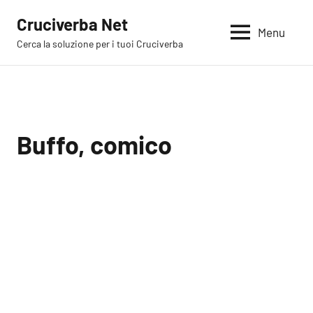
Vai
Cruciverba Net
al
Menu
Cerca la soluzione per i tuoi Cruciverba
contenuto
Buffo, comico