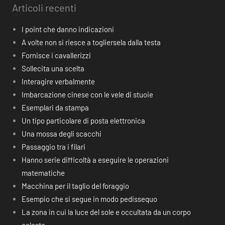
Articoli recenti
I point che danno indicazioni
A volte non si riesce a togliersela dalla testa
Fornisce i cavallerizzi
Sollecita una scelta
Interagire verbalmente
Imbarcazione cinese con le vele di stuoie
Esemplari da stampa
Un tipo particolare di posta elettronica
Una mossa degli scacchi
Passaggio tra i filari
Hanno serie difficoltà a eseguire le operazioni
matematiche
Macchina per il taglio del foraggio
Esempio che si segue in modo pedissequo
La zona in cui la luce del sole e occultata da un corpo