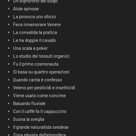
Un signorotto del luogo
Aiole spinose
La provoca uno sforzo
Fece innamorare Venere
La convalida la pratica
Le ha doppie il cavallo
Una scala a poker
Lo studio dei tessuti organici
Fu il primo cosmonauta
Si basa su quattro operazioni
Quando canta è confesso
Veleno per pesticidi e insetticidi
Viene usato come concime
Baluardo fluviale
Con il caffè fa il cappuccino
Suona la sveglia
Il grande naturalista svedese
Zona elevata dell’atmosfera