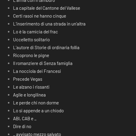
L’arma con il tamburo
La capitale del Cantone del Vallese
Certi rasoi ne hanno cinque
L’inserimento di una strada in un’altra
Lo è la camicia del frac
Uccelletto solitario
L’autore di Storie di ordinaria follia
Ricoprono le pigne
Il romanziere di Senza famiglia
La nocciola dei Francesi
Precede Vegas
Le alzano i rissanti
Agile e longilinea
Le perde chi non dorme
Lo si appende a un chiodo
ABI, CAB e _
Dire di no
_ avvisato mezzo salvato