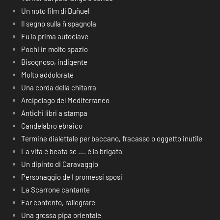
Un noto film di Buñuel
Il segno sulla ñ spagnola
Fu la prima autoclave
Pochi in molto spazio
Bisognoso, indigente
Molto addolorate
Una corda della chitarra
Arcipelago del Mediterraneo
Antichi libri a stampa
Candelabro ebraico
Termine dialettale per baccano, fracasso o oggetto inutile
La vita è beata se …. è la brigata
Un dipinto di Caravaggio
Personaggio de I promessi sposi
La Scarrone cantante
Far contento, rallegrare
Una grossa pipa orientale