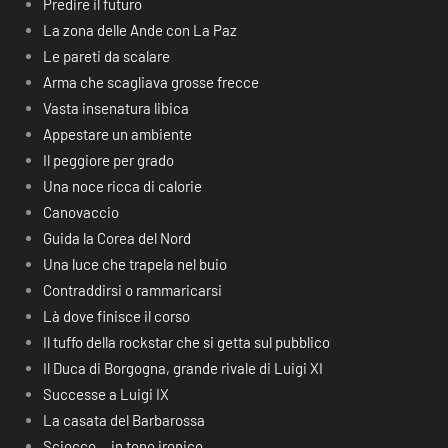
Predire il futuro
La zona delle Ande con La Paz
Le pareti da scalare
Arma che scagliava grosse frecce
Vasta insenatura libica
Appestare un ambiente
Il peggiore per grado
Una noce ricca di calorie
Canovaccio
Guida la Corea del Nord
Una luce che trapela nel buio
Contraddirsi o rammaricarsi
Là dove finisce il corso
Il tuffo della rockstar che si getta sul pubblico
Il Duca di Borgogna, grande rivale di Luigi XI
Successe a Luigi IX
La casata del Barbarossa
Sciocco… in tono ironico