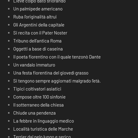
Lieve colpo dato sfiorando
Un palmipede americano
Ruba l’originalità altrui
Gli Argentini della capitale
Si recita con il Pater Noster
Tribuno dell’antica Roma
Oggetti a base di caseina
Il poeta fiorentino con il quale tenzonò Dante
Un vandalo immaturo
Una festa fiorentina del giovedì grasso
Si tengono sempre aggiornati malgrado l’età.
Tipici coltivatori asiatici
Compose oltre 100 sinfonie
Il sotterraneo della chiesa
Chiude una pendenza
La febbre in linguaggio medico
Località turistica delle Marche
Terrier dal pelo lungo e serico