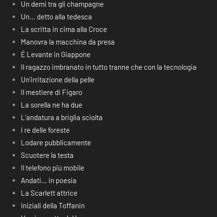
Un demi tra gli champagne
Un… detto alla tedesca
La scritta in cima alla Croce
Manovra la macchina da presa
É Levante in Giappone
Il ragazzo imbranato in tutto tranne che con la tecnologia
Un’irritazione della pelle
Il mestiere di Figaro
La sorella ne ha due
L’andatura a briglia sciolta
I re delle foreste
Lodare pubblicamente
Scuotere la testa
Il telefono più mobile
Andati… in poesia
La Scarlett attrice
Iniziali della Toffanin