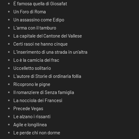
É famosa quella di Giosafat
Un Foro di Roma
Un assassino come Edipo
L’arma con il tamburo
La capitale del Cantone del Vallese
Certi rasoi ne hanno cinque
L’inserimento di una strada in un’altra
Lo è la camicia del frac
Uccelletto solitario
L’autore di Storie di ordinaria follia
Ricoprono le pigne
Il romanziere di Senza famiglia
La nocciola dei Francesi
Precede Vegas
Le alzano i rissanti
Agile e longilinea
Le perde chi non dorme