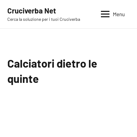
Vai
Cruciverba Net
al
Menu
Cerca la soluzione per i tuoi Cruciverba
contenuto
Calciatori dietro le
quinte