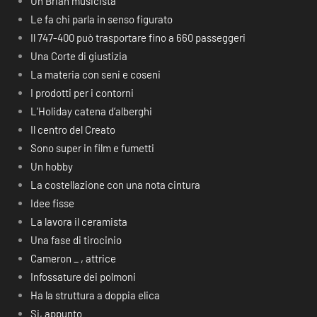
Un Brian musicista
Le fa chi parla in senso figurato
Il 747-400 può trasportare fino a 660 passeggeri
Una Corte di giustizia
La materia con seni e coseni
I prodotti per i contorni
L’Holiday catena d’alberghi
Il centro del Creato
Sono super in film e fumetti
Un hobby
La costellazione con una nota cintura
Idee fisse
La lavora il ceramista
Una fase di tirocinio
Cameron _ , attrice
Infossature dei polmoni
Ha la struttura a doppia elica
Si, appunto