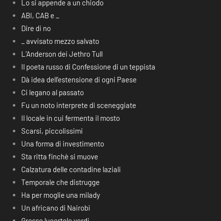
Lo si appende a un chiodo
ABI, CAB e _
Dire di no
_ avvisato mezzo salvato
L’Anderson dei Jethro Tull
Il poeta russo di Confessione di un teppista
Dà idea dell’estensione di ogni Paese
Ci legano al passato
Fu un noto interprete di sceneggiate
Il locale in cui fermenta il mosto
Scarsi, piccolissimi
Una forma di investimento
Sta ritta finchè si muove
Calzatura delle contadine laziali
Temporale che distrugge
Ha per moglie una milady
Un africano di Nairobi
Grosse lucertole verdi