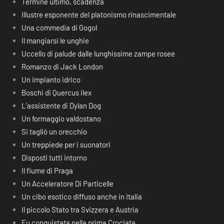
Termine ultimo, scadenza
Illustre esponente del platonismo rinascimentale
Una commedia di Gogol
Il mangiarsi le unghie
Uccello di palude dalle lunghissime zampe rosee
Romanzo di Jack London
Un impianto idrico
Boschi di Quercus ilex
L’assistente di Dylan Dog
Un formaggio valdostano
Si tagliò un orecchio
Un treppiede per i suonatori
Disposti tutti intorno
Il fiume di Praga
Un Acceleratore Di Particelle
Un cibo esotico diffuso anche in Italia
Il piccolo Stato tra Svizzera e Austria
Fu conquistata nella prima Crociata