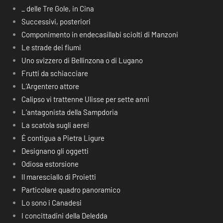
_ delle Tre Gole, in Cina
Successivi, posteriori
Componimento in endecasillabi sciolti di Manzoni
Le strade dei fiumi
Uno svizzero di Bellinzona o di Lugano
Frutti da schiacciare
L’Argentero attore
Calipso vi trattenne Ulisse per sette anni
L’antagonista della Sampdoria
La scatola sugli aerei
É contigua a Pietra Ligure
Designano gli oggetti
Odiosa estorsione
Il maresciallo di Proietti
Particolare quadro panoramico
Lo sono i Canadesi
I concittadini della Deledda