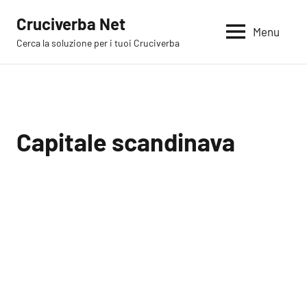
Vai
Cruciverba Net
al
Menu
Cerca la soluzione per i tuoi Cruciverba
contenuto
Capitale scandinava