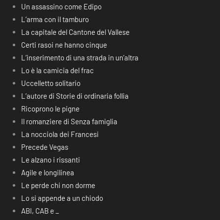
Un assassino come Edipo
L’arma con il tamburo
La capitale del Cantone del Vallese
Certi rasoi ne hanno cinque
L’inserimento di una strada in un’altra
Lo è la camicia del frac
Uccelletto solitario
L’autore di Storie di ordinaria follia
Ricoprono le pigne
Il romanziere di Senza famiglia
La nocciola dei Francesi
Precede Vegas
Le alzano i rissanti
Agile e longilinea
Le perde chi non dorme
Lo si appende a un chiodo
ABI, CAB e _