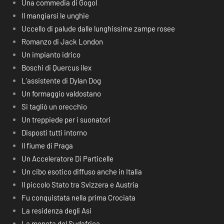
Una commedia di Gogol
Il mangiarsi le unghie
Uccello di palude dalle lunghissime zampe rosee
Romanzo di Jack London
Un impianto idrico
Boschi di Quercus ilex
L’assistente di Dylan Dog
Un formaggio valdostano
Si tagliò un orecchio
Un treppiede per i suonatori
Disposti tutti intorno
Il fiume di Praga
Un Acceleratore Di Particelle
Un cibo esotico diffuso anche in Italia
Il piccolo Stato tra Svizzera e Austria
Fu conquistata nella prima Crociata
La residenza degli Asi
La moneta del Sudafrica