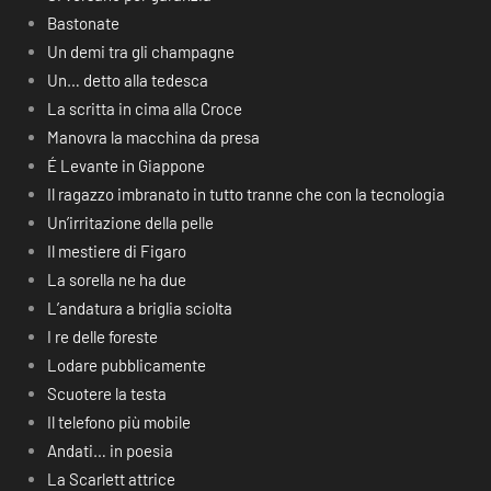
Bastonate
Un demi tra gli champagne
Un… detto alla tedesca
La scritta in cima alla Croce
Manovra la macchina da presa
É Levante in Giappone
Il ragazzo imbranato in tutto tranne che con la tecnologia
Un’irritazione della pelle
Il mestiere di Figaro
La sorella ne ha due
L’andatura a briglia sciolta
I re delle foreste
Lodare pubblicamente
Scuotere la testa
Il telefono più mobile
Andati… in poesia
La Scarlett attrice