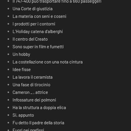
Il 747-400 può trasportare fino a 660 passeggeri
Una Corte di giustizia
La materia con seni e coseni
I prodotti per i contorni
L’Holiday catena d’alberghi
Il centro del Creato
Sono super in film e fumetti
Un hobby
La costellazione con una nota cintura
Idee fisse
La lavora il ceramista
Una fase di tirocinio
Cameron _ , attrice
Infossature dei polmoni
Ha la struttura a doppia elica
Si, appunto
Fu detto Il padre della storia
Fuori nei prefissi