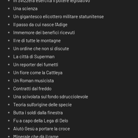
In Svizzera esercita il potere legislativo
Una scienza
Un gigantesco elicottero militare statunitense
Il passo da cui nasce l’Adige
Immemore dei benefici ricevuti
Il re di tutte le montagne
Un ordine che non si discute
La città di Superman
Un reporter dei fumetti
Un fiore come la Cattleya
Un Roman musicista
Contratti dal freddo
Una scivolata sul fondo sdrucciolevole
Teoria sull’origine delle specie
Butta i soldi dalla finestra
Fu a capo della Lega di Delo
Aiutò Gesù a portare la croce
Minerale che dà il rame