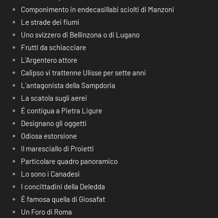
Componimento in endecasillabi sciolti di Manzoni
Le strade dei fiumi
Uno svizzero di Bellinzona o di Lugano
Frutti da schiacciare
L’Argentero attore
Calipso vi trattenne Ulisse per sette anni
L’antagonista della Sampdoria
La scatola sugli aerei
É contigua a Pietra Ligure
Designano gli oggetti
Odiosa estorsione
Il maresciallo di Proietti
Particolare quadro panoramico
Lo sono i Canadesi
I concittadini della Deledda
É famosa quella di Giosafat
Un Foro di Roma