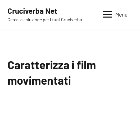
Vai
Cruciverba Net
al
Menu
Cerca la soluzione per i tuoi Cruciverba
contenuto
Caratterizza i film
movimentati