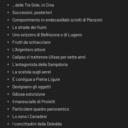
_ delle Tre Gole, in Cina
Successivi, posteriori
Componimento in endecasillabi sciolti di Manzoni
Le strade dei fiumi
Uno svizzero di Bellinzona o di Lugano
Frutti da schiacciare
L’Argentero attore
Calipso vi trattenne Ulisse per sette anni
L’antagonista della Sampdoria
La scatola sugli aerei
É contigua a Pietra Ligure
Designano gli oggetti
Odiosa estorsione
Il maresciallo di Proietti
Particolare quadro panoramico
Lo sono i Canadesi
I concittadini della Deledda