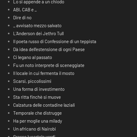
Lo si appende a un chiodo
ABI, CAB e _
Dire di no
_ avvisato mezzo salvato
L’Anderson dei Jethro Tull
Il poeta russo di Confessione di un teppista
Dà idea dell’estensione di ogni Paese
Ci legano al passato
Fu un noto interprete di sceneggiate
Il locale in cui fermenta il mosto
Scarsi, piccolissimi
Una forma di investimento
Sta ritta finchè si muove
Calzatura delle contadine laziali
Temporale che distrugge
Ha per moglie una milady
Un africano di Nairobi
Grosse lucertole verdi