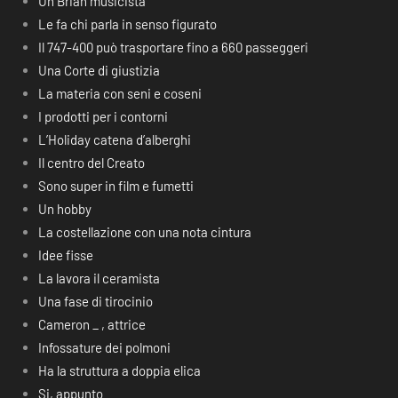
Un Brian musicista
Le fa chi parla in senso figurato
Il 747-400 può trasportare fino a 660 passeggeri
Una Corte di giustizia
La materia con seni e coseni
I prodotti per i contorni
L’Holiday catena d’alberghi
Il centro del Creato
Sono super in film e fumetti
Un hobby
La costellazione con una nota cintura
Idee fisse
La lavora il ceramista
Una fase di tirocinio
Cameron _ , attrice
Infossature dei polmoni
Ha la struttura a doppia elica
Si, appunto