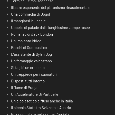
Termine ultimo, scadenza
Illustre esponente del platonismo rinascimentale
Una commedia di Gogol
Il mangiarsi le unghie
Uccello di palude dalle lunghissime zampe rosee
Romanzo di Jack London
Un impianto idrico
Boschi di Quercus ilex
L’assistente di Dylan Dog
Un formaggio valdostano
Si tagliò un orecchio
Un treppiede per i suonatori
Disposti tutti intorno
Il fiume di Praga
Un Acceleratore Di Particelle
Un cibo esotico diffuso anche in Italia
Il piccolo Stato tra Svizzera e Austria
Fu conquistata nella prima Crociata