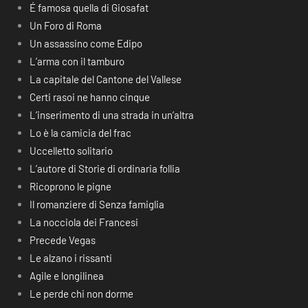
É famosa quella di Giosafat
Un Foro di Roma
Un assassino come Edipo
L’arma con il tamburo
La capitale del Cantone del Vallese
Certi rasoi ne hanno cinque
L’inserimento di una strada in un’altra
Lo è la camicia del frac
Uccelletto solitario
L’autore di Storie di ordinaria follia
Ricoprono le pigne
Il romanziere di Senza famiglia
La nocciola dei Francesi
Precede Vegas
Le alzano i rissanti
Agile e longilinea
Le perde chi non dorme