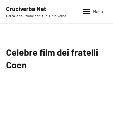
Vai
Cruciverba Net
al
Menu
Cerca la soluzione per i tuoi Cruciverba
contenuto
Celebre film dei fratelli
Coen