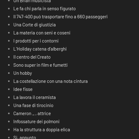
Un Brian musicista
Le fa chi parla in senso figurato
Il 747-400 può trasportare fino a 660 passeggeri
Una Corte di giustizia
La materia con seni e coseni
I prodotti per i contorni
L’Holiday catena d’alberghi
Il centro del Creato
Sono super in film e fumetti
Un hobby
La costellazione con una nota cintura
Idee fisse
La lavora il ceramista
Una fase di tirocinio
Cameron _ , attrice
Infossature dei polmoni
Ha la struttura a doppia elica
Si, appunto