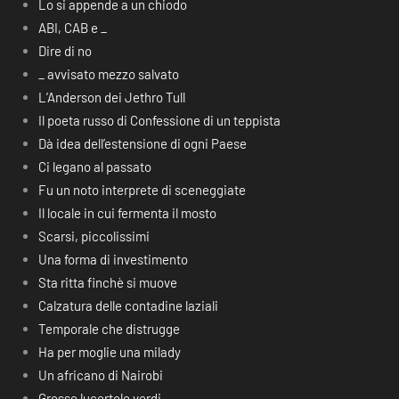
Lo si appende a un chiodo
ABI, CAB e _
Dire di no
_ avvisato mezzo salvato
L’Anderson dei Jethro Tull
Il poeta russo di Confessione di un teppista
Dà idea dell’estensione di ogni Paese
Ci legano al passato
Fu un noto interprete di sceneggiate
Il locale in cui fermenta il mosto
Scarsi, piccolissimi
Una forma di investimento
Sta ritta finchè si muove
Calzatura delle contadine laziali
Temporale che distrugge
Ha per moglie una milady
Un africano di Nairobi
Grosse lucertole verdi