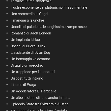
Termine ultimo, scadenza
Illustre esponente del platonismo rinascimentale
Una commedia di Gogol
Il mangiarsi le unghie
Uccello di palude dalle lunghissime zampe rosee
Romanzo di Jack London
Un impianto idrico
Boschi di Quercus ilex
L’assistente di Dylan Dog
Un formaggio valdostano
Si tagliò un orecchio
Un treppiede per i suonatori
Disposti tutti intorno
Il fiume di Praga
Un Acceleratore Di Particelle
Un cibo esotico diffuso anche in Italia
Il piccolo Stato tra Svizzera e Austria
Fu conquistata nella prima Crociata