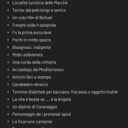
Località turistica delle Marche
Terrier dal pelo lungo e serico
Un noto film di Buñuel
Il segno sulla ñ spagnola
Fu la prima autoclave
Pochi in molto spazio
Bisognoso, indigente
Molto addolorate
Una corda della chitarra
Arcipelago del Mediterraneo
Antichi libri a stampa
Candelabro ebraico
Termine dialettale per baccano, fracasso o oggetto inutile
La vita è beata se …. è la brigata
Un dipinto di Caravaggio
Personaggio de I promessi sposi
La Scarrone cantante