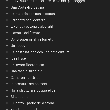
Il 747-400 può trasportare fino a 660 passeggeri
Una Corte di giustizia
La materia con seni e coseni
I prodotti per i contorni
L’Holiday catena d’alberghi
Il centro del Creato
Sono super in film e fumetti
Un hobby
La costellazione con una nota cintura
Idee fisse
La lavora il ceramista
Una fase di tirocinio
Cameron _ , attrice
Infossature dei polmoni
Ha la struttura a doppia elica
Si, appunto
Fu detto Il padre della storia
Fuori nei prefissi