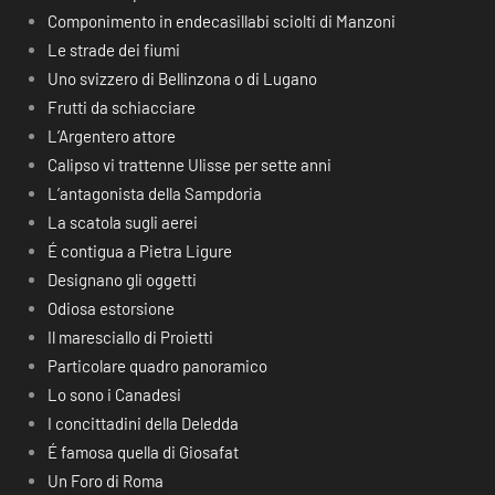
Componimento in endecasillabi sciolti di Manzoni
Le strade dei fiumi
Uno svizzero di Bellinzona o di Lugano
Frutti da schiacciare
L’Argentero attore
Calipso vi trattenne Ulisse per sette anni
L’antagonista della Sampdoria
La scatola sugli aerei
É contigua a Pietra Ligure
Designano gli oggetti
Odiosa estorsione
Il maresciallo di Proietti
Particolare quadro panoramico
Lo sono i Canadesi
I concittadini della Deledda
É famosa quella di Giosafat
Un Foro di Roma