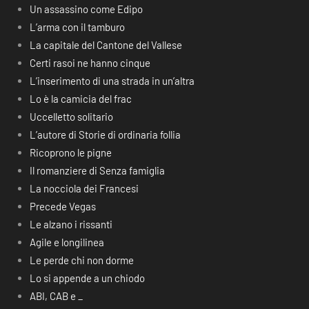
Un assassino come Edipo
L’arma con il tamburo
La capitale del Cantone del Vallese
Certi rasoi ne hanno cinque
L’inserimento di una strada in un’altra
Lo è la camicia del frac
Uccelletto solitario
L’autore di Storie di ordinaria follia
Ricoprono le pigne
Il romanziere di Senza famiglia
La nocciola dei Francesi
Precede Vegas
Le alzano i rissanti
Agile e longilinea
Le perde chi non dorme
Lo si appende a un chiodo
ABI, CAB e _