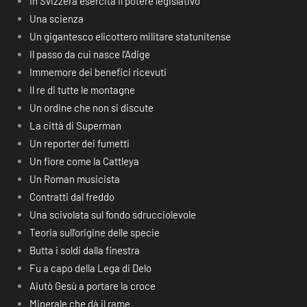
In Svizzera esercita il potere legislativo
Una scienza
Un gigantesco elicottero militare statunitense
Il passo da cui nasce l’Adige
Immemore dei benefici ricevuti
Il re di tutte le montagne
Un ordine che non si discute
La città di Superman
Un reporter dei fumetti
Un fiore come la Cattleya
Un Roman musicista
Contratti dal freddo
Una scivolata sul fondo sdrucciolevole
Teoria sull’origine delle specie
Butta i soldi dalla finestra
Fu a capo della Lega di Delo
Aiutò Gesù a portare la croce
Minerale che dà il rame