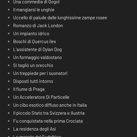
Una commedia di Gogol
Il mangiarsi le unghie
Uccello di palude dalle lunghissime zampe rosee
Romanzo di Jack London
Un impianto idrico
Boschi di Quercus ilex
L’assistente di Dylan Dog
Un formaggio valdostano
Si tagliò un orecchio
Un treppiede per i suonatori
Disposti tutti intorno
Il fiume di Praga
Un Acceleratore Di Particelle
Un cibo esotico diffuso anche in Italia
Il piccolo Stato tra Svizzera e Austria
Fu conquistata nella prima Crociata
La residenza degli Asi
La moneta del Sudafrica