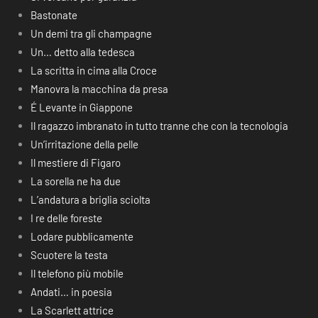
Bastonate
Un demi tra gli champagne
Un… detto alla tedesca
La scritta in cima alla Croce
Manovra la macchina da presa
É Levante in Giappone
Il ragazzo imbranato in tutto tranne che con la tecnologia
Un’irritazione della pelle
Il mestiere di Figaro
La sorella ne ha due
L’andatura a briglia sciolta
I re delle foreste
Lodare pubblicamente
Scuotere la testa
Il telefono più mobile
Andati… in poesia
La Scarlett attrice