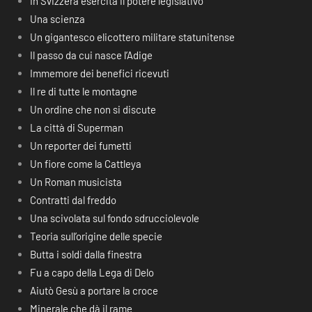
In Svizzera esercita il potere legislativo
Una scienza
Un gigantesco elicottero militare statunitense
Il passo da cui nasce l’Adige
Immemore dei benefici ricevuti
Il re di tutte le montagne
Un ordine che non si discute
La città di Superman
Un reporter dei fumetti
Un fiore come la Cattleya
Un Roman musicista
Contratti dal freddo
Una scivolata sul fondo sdrucciolevole
Teoria sull’origine delle specie
Butta i soldi dalla finestra
Fu a capo della Lega di Delo
Aiutò Gesù a portare la croce
Minerale che dà il rame