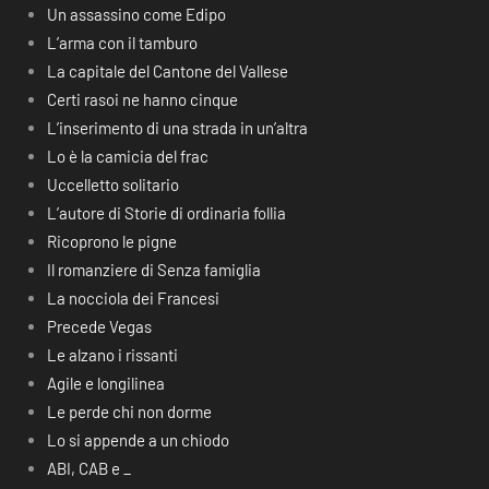
Un assassino come Edipo
L’arma con il tamburo
La capitale del Cantone del Vallese
Certi rasoi ne hanno cinque
L’inserimento di una strada in un’altra
Lo è la camicia del frac
Uccelletto solitario
L’autore di Storie di ordinaria follia
Ricoprono le pigne
Il romanziere di Senza famiglia
La nocciola dei Francesi
Precede Vegas
Le alzano i rissanti
Agile e longilinea
Le perde chi non dorme
Lo si appende a un chiodo
ABI, CAB e _