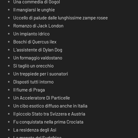
Una commedia di Gogol
Il mangiarsi le unghie
Uccello di palude dalle lunghissime zampe rosee
Romanzo di Jack London
Un impianto idrico
Boschi di Quercus ilex
L’assistente di Dylan Dog
Un formaggio valdostano
Si tagliò un orecchio
Un treppiede per i suonatori
Disposti tutti intorno
Il fiume di Praga
Un Acceleratore Di Particelle
Un cibo esotico diffuso anche in Italia
Il piccolo Stato tra Svizzera e Austria
Fu conquistata nella prima Crociata
La residenza degli Asi
La moneta del Sudafrica