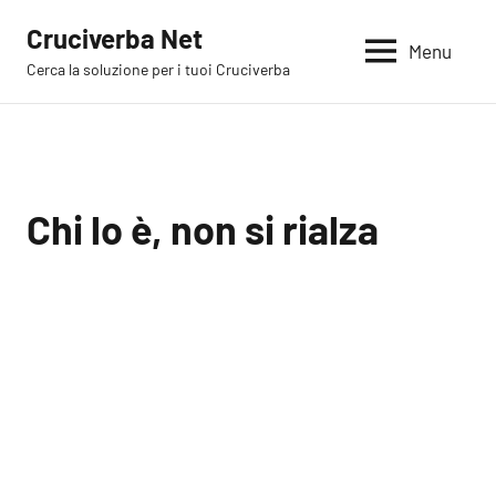
Vai
Cruciverba Net
al
Menu
Cerca la soluzione per i tuoi Cruciverba
contenuto
Chi lo è, non si rialza