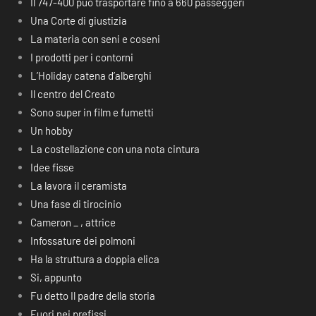
Il 747-400 può trasportare fino a 660 passeggeri
Una Corte di giustizia
La materia con seni e coseni
I prodotti per i contorni
L’Holiday catena d’alberghi
Il centro del Creato
Sono super in film e fumetti
Un hobby
La costellazione con una nota cintura
Idee fisse
La lavora il ceramista
Una fase di tirocinio
Cameron _ , attrice
Infossature dei polmoni
Ha la struttura a doppia elica
Si, appunto
Fu detto Il padre della storia
Fuori nei prefissi