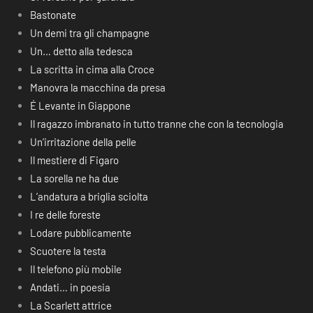
Bastonate
Un demi tra gli champagne
Un… detto alla tedesca
La scritta in cima alla Croce
Manovra la macchina da presa
É Levante in Giappone
Il ragazzo imbranato in tutto tranne che con la tecnologia
Un’irritazione della pelle
Il mestiere di Figaro
La sorella ne ha due
L’andatura a briglia sciolta
I re delle foreste
Lodare pubblicamente
Scuotere la testa
Il telefono più mobile
Andati… in poesia
La Scarlett attrice