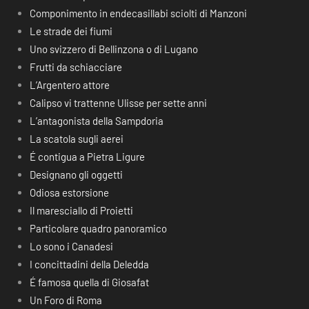
Componimento in endecasillabi sciolti di Manzoni
Le strade dei fiumi
Uno svizzero di Bellinzona o di Lugano
Frutti da schiacciare
L’Argentero attore
Calipso vi trattenne Ulisse per sette anni
L’antagonista della Sampdoria
La scatola sugli aerei
É contigua a Pietra Ligure
Designano gli oggetti
Odiosa estorsione
Il maresciallo di Proietti
Particolare quadro panoramico
Lo sono i Canadesi
I concittadini della Deledda
É famosa quella di Giosafat
Un Foro di Roma