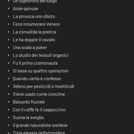
Un signorotto del luogo
Aiole spinose
La provoca uno sforzo
Fece innamorare Venere
La convalida la pratica
Le ha doppie il cavallo
Una scala a poker
Lo studio dei tessuti organici
Fu il primo cosmonauta
Si basa su quattro operazioni
Quando canta è confesso
Veleno per pesticidi e insetticidi
Viene usato come concime
Baluardo fluviale
Con il caffè fa il cappuccino
Suona la sveglia
Il grande naturalista svedese
Zona elevata dell’atmosfera