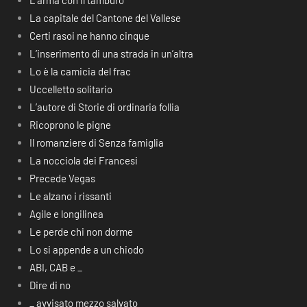
L’arma con il tamburo
La capitale del Cantone del Vallese
Certi rasoi ne hanno cinque
L’inserimento di una strada in un’altra
Lo è la camicia del frac
Uccelletto solitario
L’autore di Storie di ordinaria follia
Ricoprono le pigne
Il romanziere di Senza famiglia
La nocciola dei Francesi
Precede Vegas
Le alzano i rissanti
Agile e longilinea
Le perde chi non dorme
Lo si appende a un chiodo
ABI, CAB e _
Dire di no
_ avvisato mezzo salvato