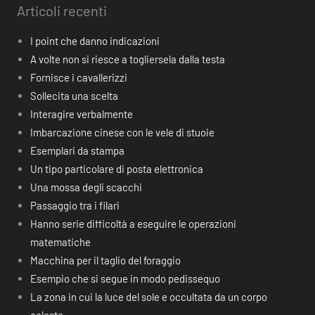
Articoli recenti
I point che danno indicazioni
A volte non si riesce a togliersela dalla testa
Fornisce i cavallerizzi
Sollecita una scelta
Interagire verbalmente
Imbarcazione cinese con le vele di stuoie
Esemplari da stampa
Un tipo particolare di posta elettronica
Una mossa degli scacchi
Passaggio tra i filari
Hanno serie difficoltà a eseguire le operazioni
matematiche
Macchina per il taglio del foraggio
Esempio che si segue in modo pedissequo
La zona in cui la luce del sole e occultata da un corpo