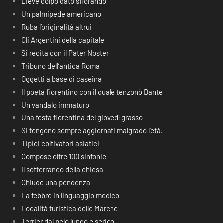
Lieve colpo dato sfiorando
Un palmipede americano
Ruba l’originalità altrui
Gli Argentini della capitale
Si recita con il Pater Noster
Tribuno dell’antica Roma
Oggetti a base di caseina
Il poeta fiorentino con il quale tenzonò Dante
Un vandalo immaturo
Una festa fiorentina del giovedì grasso
Si tengono sempre aggiornati malgrado l’età.
Tipici coltivatori asiatici
Compose oltre 100 sinfonie
Il sotterraneo della chiesa
Chiude una pendenza
La febbre in linguaggio medico
Località turistica delle Marche
Terrier dal pelo lungo e serico