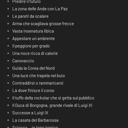
Predire il futuro
La zona delle Ande con La Paz
Le pareti da scalare
Arma che scagliava grosse frecce
Vasta insenatura libica
Appestare un ambiente
Il peggiore per grado
Una noce ricca di calorie
Canovaccio
Guida la Corea del Nord
Una luce che trapela nel buio
Contraddirsi o rammaricarsi
Là dove finisce il corso
Il tuffo della rockstar che si getta sul pubblico
Il Duca di Borgogna, grande rivale di Luigi XI
Successe a Luigi IX
La casata del Barbarossa
Sciocco… in tono ironico