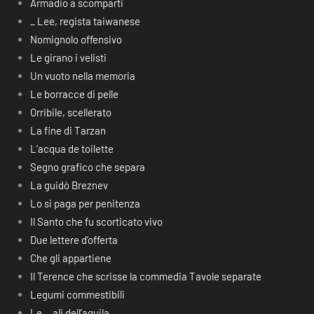
Armadio a scomparti
_ Lee, regista taiwanese
Nomignolo offensivo
Le girano i velisti
Un vuoto nella memoria
Le borracce di pelle
Orribile, scellerato
La fine di Tarzan
L’acqua de toilette
Segno grafico che separa
La guidò Breznev
Lo si paga per penitenza
Il Santo che fu scorticato vivo
Due lettere d’offerta
Che gli appartiene
Il Terence che scrisse la commedia Tavole separate
Legumi commestibili
Le… ali dell’aquila