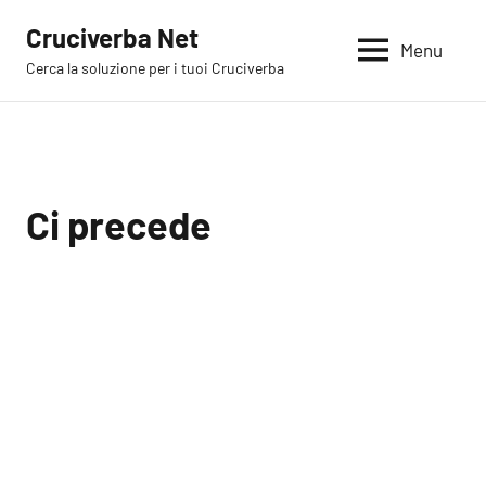
Vai
Cruciverba Net
al
Menu
Cerca la soluzione per i tuoi Cruciverba
contenuto
Ci precede