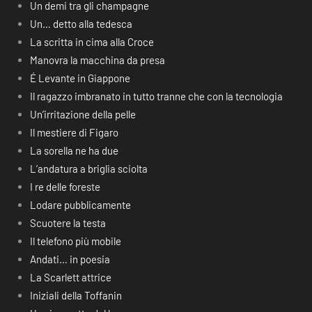
Un demi tra gli champagne
Un… detto alla tedesca
La scritta in cima alla Croce
Manovra la macchina da presa
É Levante in Giappone
Il ragazzo imbranato in tutto tranne che con la tecnologia
Un’irritazione della pelle
Il mestiere di Figaro
La sorella ne ha due
L’andatura a briglia sciolta
I re delle foreste
Lodare pubblicamente
Scuotere la testa
Il telefono più mobile
Andati… in poesia
La Scarlett attrice
Iniziali della Toffanin