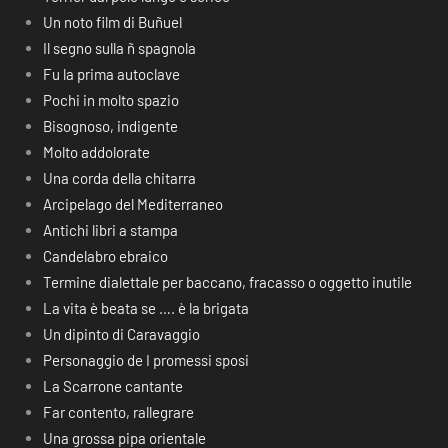
Un noto film di Buñuel
Il segno sulla ñ spagnola
Fu la prima autoclave
Pochi in molto spazio
Bisognoso, indigente
Molto addolorate
Una corda della chitarra
Arcipelago del Mediterraneo
Antichi libri a stampa
Candelabro ebraico
Termine dialettale per baccano, fracasso o oggetto inutile
La vita è beata se …. è la brigata
Un dipinto di Caravaggio
Personaggio de I promessi sposi
La Scarrone cantante
Far contento, rallegrare
Una grossa pipa orientale