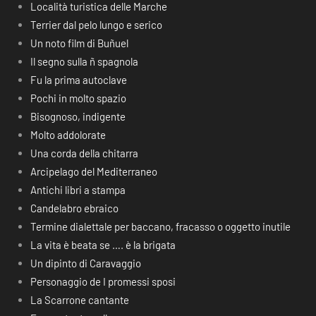
Località turistica delle Marche
Terrier dal pelo lungo e serico
Un noto film di Buñuel
Il segno sulla ñ spagnola
Fu la prima autoclave
Pochi in molto spazio
Bisognoso, indigente
Molto addolorate
Una corda della chitarra
Arcipelago del Mediterraneo
Antichi libri a stampa
Candelabro ebraico
Termine dialettale per baccano, fracasso o oggetto inutile
La vita è beata se …. è la brigata
Un dipinto di Caravaggio
Personaggio de I promessi sposi
La Scarrone cantante