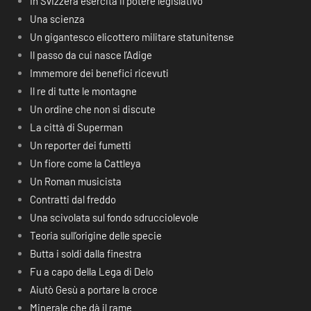
In Svizzera esercita il potere legislativo
Una scienza
Un gigantesco elicottero militare statunitense
Il passo da cui nasce l’Adige
Immemore dei benefici ricevuti
Il re di tutte le montagne
Un ordine che non si discute
La città di Superman
Un reporter dei fumetti
Un fiore come la Cattleya
Un Roman musicista
Contratti dal freddo
Una scivolata sul fondo sdrucciolevole
Teoria sull’origine delle specie
Butta i soldi dalla finestra
Fu a capo della Lega di Delo
Aiutò Gesù a portare la croce
Minerale che dà il rame