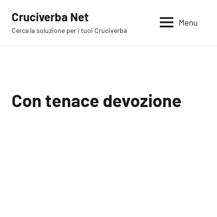
Vai
Cruciverba Net
al
Menu
Cerca la soluzione per i tuoi Cruciverba
contenuto
Con tenace devozione