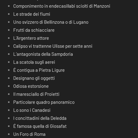
Componimento in endecasillabi sciolti di Manzoni
Le strade dei fiumi
Uno svizzero di Bellinzona o di Lugano
Frutti da schiacciare
L’Argentero attore
Calipso vi trattenne Ulisse per sette anni
L’antagonista della Sampdoria
La scatola sugli aerei
É contigua a Pietra Ligure
Designano gli oggetti
Odiosa estorsione
Il maresciallo di Proietti
Particolare quadro panoramico
Lo sono i Canadesi
I concittadini della Deledda
É famosa quella di Giosafat
Un Foro di Roma