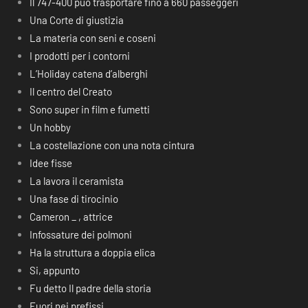
Il 747-400 può trasportare fino a 660 passeggeri
Una Corte di giustizia
La materia con seni e coseni
I prodotti per i contorni
L’Holiday catena d’alberghi
Il centro del Creato
Sono super in film e fumetti
Un hobby
La costellazione con una nota cintura
Idee fisse
La lavora il ceramista
Una fase di tirocinio
Cameron _ , attrice
Infossature dei polmoni
Ha la struttura a doppia elica
Si, appunto
Fu detto Il padre della storia
Fuori nei prefissi