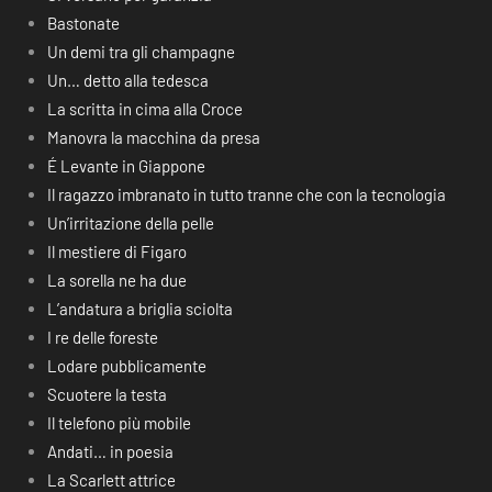
Bastonate
Un demi tra gli champagne
Un… detto alla tedesca
La scritta in cima alla Croce
Manovra la macchina da presa
É Levante in Giappone
Il ragazzo imbranato in tutto tranne che con la tecnologia
Un’irritazione della pelle
Il mestiere di Figaro
La sorella ne ha due
L’andatura a briglia sciolta
I re delle foreste
Lodare pubblicamente
Scuotere la testa
Il telefono più mobile
Andati… in poesia
La Scarlett attrice