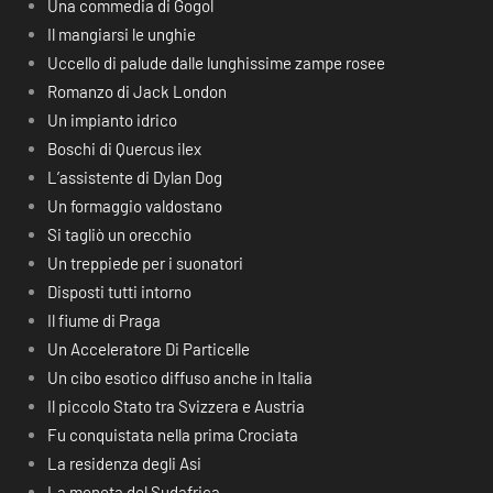
Una commedia di Gogol
Il mangiarsi le unghie
Uccello di palude dalle lunghissime zampe rosee
Romanzo di Jack London
Un impianto idrico
Boschi di Quercus ilex
L’assistente di Dylan Dog
Un formaggio valdostano
Si tagliò un orecchio
Un treppiede per i suonatori
Disposti tutti intorno
Il fiume di Praga
Un Acceleratore Di Particelle
Un cibo esotico diffuso anche in Italia
Il piccolo Stato tra Svizzera e Austria
Fu conquistata nella prima Crociata
La residenza degli Asi
La moneta del Sudafrica