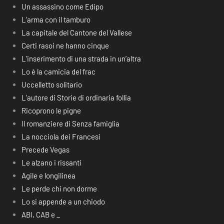
Un assassino come Edipo
L’arma con il tamburo
La capitale del Cantone del Vallese
Certi rasoi ne hanno cinque
L’inserimento di una strada in un’altra
Lo è la camicia del frac
Uccelletto solitario
L’autore di Storie di ordinaria follia
Ricoprono le pigne
Il romanziere di Senza famiglia
La nocciola dei Francesi
Precede Vegas
Le alzano i rissanti
Agile e longilinea
Le perde chi non dorme
Lo si appende a un chiodo
ABI, CAB e _