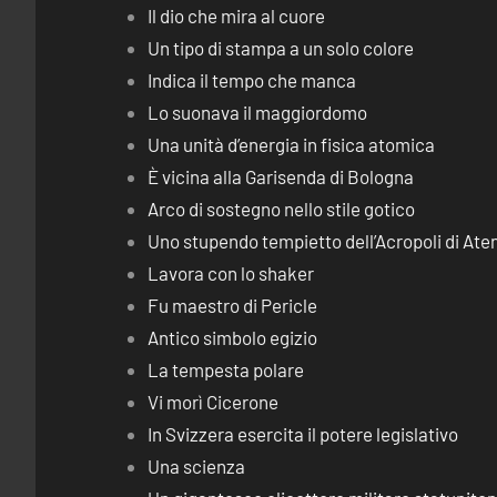
Il dio che mira al cuore
Un tipo di stampa a un solo colore
Indica il tempo che manca
Lo suonava il maggiordomo
Una unità d’energia in fisica atomica
È vicina alla Garisenda di Bologna
Arco di sostegno nello stile gotico
Uno stupendo tempietto dell’Acropoli di Ate
Lavora con lo shaker
Fu maestro di Pericle
Antico simbolo egizio
La tempesta polare
Vi morì Cicerone
In Svizzera esercita il potere legislativo
Una scienza