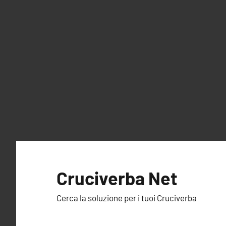
Vai
al
Cruciverba Net
contenuto
Cerca la soluzione per i tuoi Cruciverba