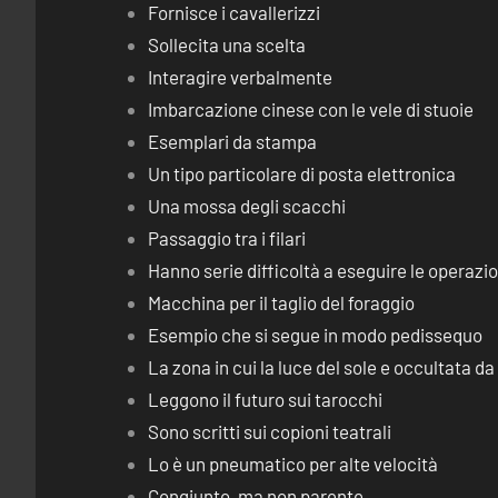
Fornisce i cavallerizzi
Sollecita una scelta
Interagire verbalmente
Imbarcazione cinese con le vele di stuoie
Esemplari da stampa
Un tipo particolare di posta elettronica
Una mossa degli scacchi
Passaggio tra i filari
Hanno serie difficoltà a eseguire le operaz
Macchina per il taglio del foraggio
Esempio che si segue in modo pedissequo
La zona in cui la luce del sole e occultata d
Leggono il futuro sui tarocchi
Sono scritti sui copioni teatrali
Lo è un pneumatico per alte velocità
Congiunto, ma non parente