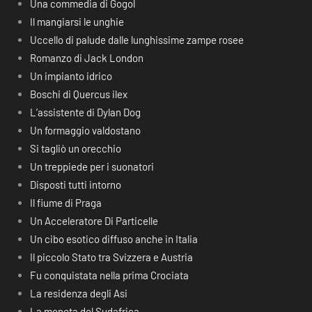
Una commedia di Gogol
Il mangiarsi le unghie
Uccello di palude dalle lunghissime zampe rosee
Romanzo di Jack London
Un impianto idrico
Boschi di Quercus ilex
L’assistente di Dylan Dog
Un formaggio valdostano
Si tagliò un orecchio
Un treppiede per i suonatori
Disposti tutti intorno
Il fiume di Praga
Un Acceleratore Di Particelle
Un cibo esotico diffuso anche in Italia
Il piccolo Stato tra Svizzera e Austria
Fu conquistata nella prima Crociata
La residenza degli Asi
La moneta del Sudafrica