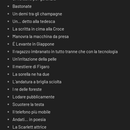
Bastonate
Un demi tra gli champagne
Un… detto alla tedesca
La scritta in cima alla Croce
Manovra la macchina da presa
É Levante in Giappone
Il ragazzo imbranato in tutto tranne che con la tecnologia
Un’irritazione della pelle
Il mestiere di Figaro
La sorella ne ha due
L’andatura a briglia sciolta
I re delle foreste
Lodare pubblicamente
Scuotere la testa
Il telefono più mobile
Andati… in poesia
La Scarlett attrice