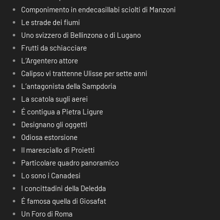
Componimento in endecasillabi sciolti di Manzoni
Le strade dei fiumi
Uno svizzero di Bellinzona o di Lugano
Frutti da schiacciare
L’Argentero attore
Calipso vi trattenne Ulisse per sette anni
L’antagonista della Sampdoria
La scatola sugli aerei
É contigua a Pietra Ligure
Designano gli oggetti
Odiosa estorsione
Il maresciallo di Proietti
Particolare quadro panoramico
Lo sono i Canadesi
I concittadini della Deledda
É famosa quella di Giosafat
Un Foro di Roma