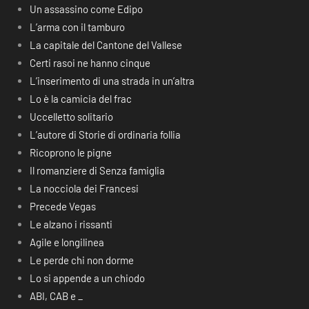
Un assassino come Edipo
L’arma con il tamburo
La capitale del Cantone del Vallese
Certi rasoi ne hanno cinque
L’inserimento di una strada in un’altra
Lo è la camicia del frac
Uccelletto solitario
L’autore di Storie di ordinaria follia
Ricoprono le pigne
Il romanziere di Senza famiglia
La nocciola dei Francesi
Precede Vegas
Le alzano i rissanti
Agile e longilinea
Le perde chi non dorme
Lo si appende a un chiodo
ABI, CAB e _