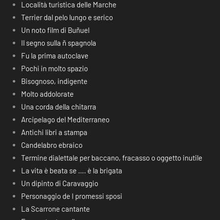
Località turistica delle Marche
Terrier dal pelo lungo e serico
Un noto film di Buñuel
Il segno sulla ñ spagnola
Fu la prima autoclave
Pochi in molto spazio
Bisognoso, indigente
Molto addolorate
Una corda della chitarra
Arcipelago del Mediterraneo
Antichi libri a stampa
Candelabro ebraico
Termine dialettale per baccano, fracasso o oggetto inutile
La vita è beata se …. è la brigata
Un dipinto di Caravaggio
Personaggio de I promessi sposi
La Scarrone cantante