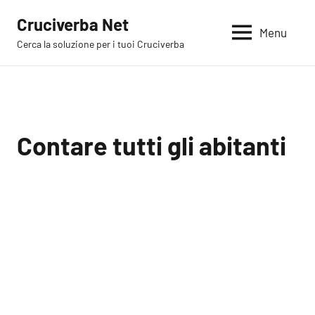
Vai
Cruciverba Net
al
Menu
Cerca la soluzione per i tuoi Cruciverba
contenuto
Contare tutti gli abitanti