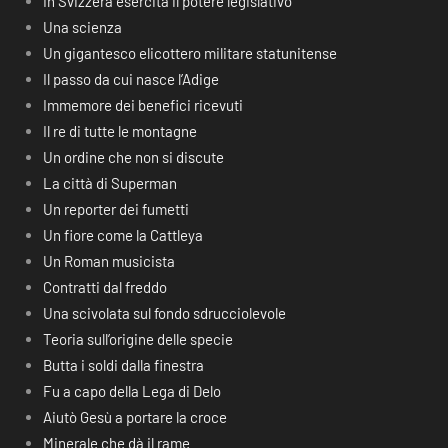
In Svizzera esercita il potere legislativo
Una scienza
Un gigantesco elicottero militare statunitense
Il passo da cui nasce l’Adige
Immemore dei benefici ricevuti
Il re di tutte le montagne
Un ordine che non si discute
La città di Superman
Un reporter dei fumetti
Un fiore come la Cattleya
Un Roman musicista
Contratti dal freddo
Una scivolata sul fondo sdrucciolevole
Teoria sull’origine delle specie
Butta i soldi dalla finestra
Fu a capo della Lega di Delo
Aiutò Gesù a portare la croce
Minerale che dà il rame