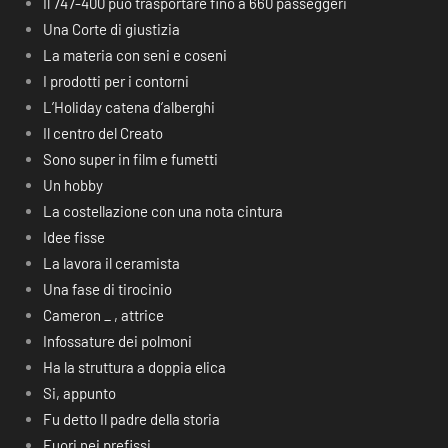
Il 747-400 può trasportare fino a 660 passeggeri
Una Corte di giustizia
La materia con seni e coseni
I prodotti per i contorni
L’Holiday catena d’alberghi
Il centro del Creato
Sono super in film e fumetti
Un hobby
La costellazione con una nota cintura
Idee fisse
La lavora il ceramista
Una fase di tirocinio
Cameron _ , attrice
Infossature dei polmoni
Ha la struttura a doppia elica
Si, appunto
Fu detto Il padre della storia
Fuori nei prefissi