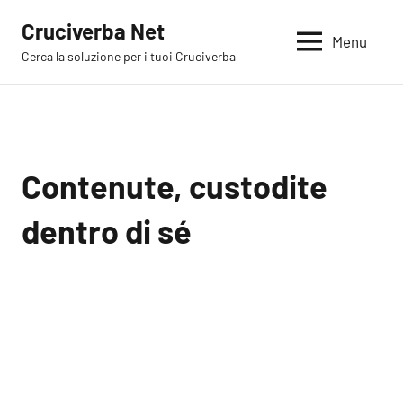
Vai
Cruciverba Net
al
Menu
Cerca la soluzione per i tuoi Cruciverba
contenuto
Contenute, custodite
dentro di sé