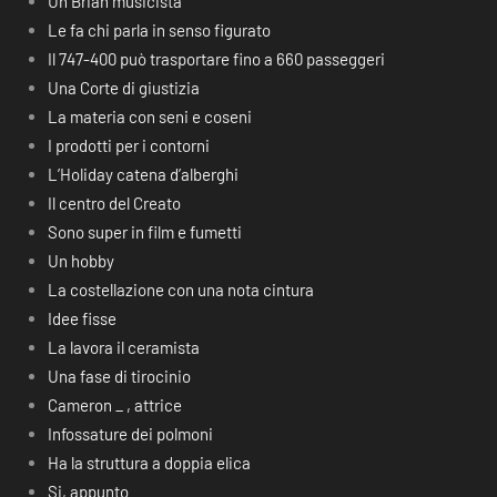
Un Brian musicista
Le fa chi parla in senso figurato
Il 747-400 può trasportare fino a 660 passeggeri
Una Corte di giustizia
La materia con seni e coseni
I prodotti per i contorni
L’Holiday catena d’alberghi
Il centro del Creato
Sono super in film e fumetti
Un hobby
La costellazione con una nota cintura
Idee fisse
La lavora il ceramista
Una fase di tirocinio
Cameron _ , attrice
Infossature dei polmoni
Ha la struttura a doppia elica
Si, appunto