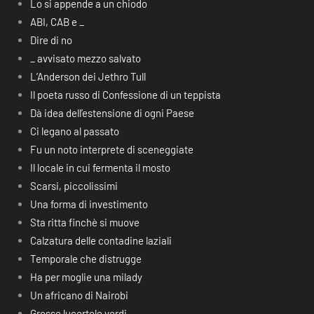
Lo si appende a un chiodo
ABI, CAB e _
Dire di no
_ avvisato mezzo salvato
L’Anderson dei Jethro Tull
Il poeta russo di Confessione di un teppista
Dà idea dell’estensione di ogni Paese
Ci legano al passato
Fu un noto interprete di sceneggiate
Il locale in cui fermenta il mosto
Scarsi, piccolissimi
Una forma di investimento
Sta ritta finchè si muove
Calzatura delle contadine laziali
Temporale che distrugge
Ha per moglie una milady
Un africano di Nairobi
Grosse lucertole verdi