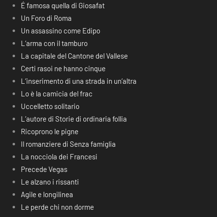
É famosa quella di Giosafat
Un Foro di Roma
Un assassino come Edipo
L’arma con il tamburo
La capitale del Cantone del Vallese
Certi rasoi ne hanno cinque
L’inserimento di una strada in un’altra
Lo è la camicia del frac
Uccelletto solitario
L’autore di Storie di ordinaria follia
Ricoprono le pigne
Il romanziere di Senza famiglia
La nocciola dei Francesi
Precede Vegas
Le alzano i rissanti
Agile e longilinea
Le perde chi non dorme