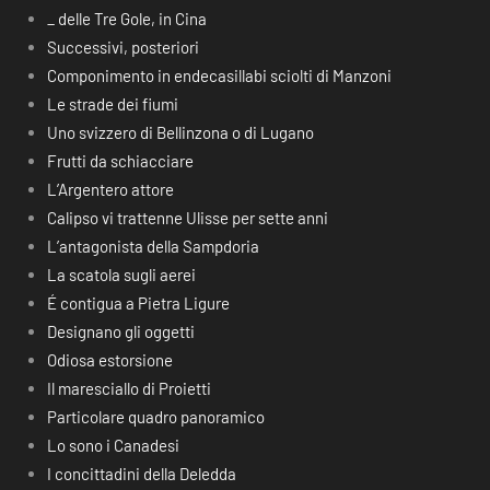
_ delle Tre Gole, in Cina
Successivi, posteriori
Componimento in endecasillabi sciolti di Manzoni
Le strade dei fiumi
Uno svizzero di Bellinzona o di Lugano
Frutti da schiacciare
L’Argentero attore
Calipso vi trattenne Ulisse per sette anni
L’antagonista della Sampdoria
La scatola sugli aerei
É contigua a Pietra Ligure
Designano gli oggetti
Odiosa estorsione
Il maresciallo di Proietti
Particolare quadro panoramico
Lo sono i Canadesi
I concittadini della Deledda