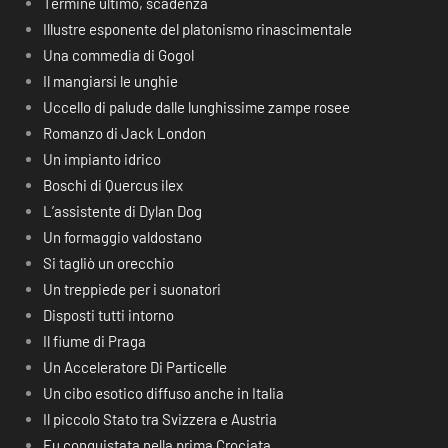
Termine ultimo, scadenza
Illustre esponente del platonismo rinascimentale
Una commedia di Gogol
Il mangiarsi le unghie
Uccello di palude dalle lunghissime zampe rosee
Romanzo di Jack London
Un impianto idrico
Boschi di Quercus ilex
L’assistente di Dylan Dog
Un formaggio valdostano
Si tagliò un orecchio
Un treppiede per i suonatori
Disposti tutti intorno
Il fiume di Praga
Un Acceleratore Di Particelle
Un cibo esotico diffuso anche in Italia
Il piccolo Stato tra Svizzera e Austria
Fu conquistata nella prima Crociata