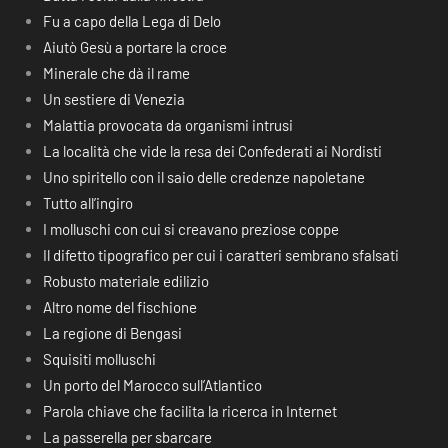
Fu a capo della Lega di Delo
Aiutò Gesù a portare la croce
Minerale che dà il rame
Un sestiere di Venezia
Malattia provocata da organismi intrusi
La località che vide la resa dei Confederati ai Nordisti
Uno spiritello con il saio delle credenze napoletane
Tutto all’ingiro
I molluschi con cui si creavano preziose coppe
Il difetto tipografico per cui i caratteri sembrano sfalsati
Robusto materiale edilizio
Altro nome del fischione
La regione di Bengasi
Squisiti molluschi
Un porto del Marocco sull’Atlantico
Parola chiave che facilita la ricerca in Internet
La passerella per sbarcare