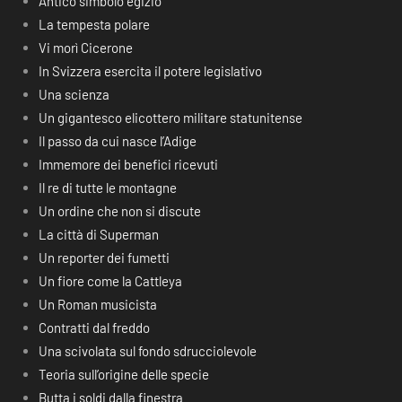
Antico simbolo egizio
La tempesta polare
Vi morì Cicerone
In Svizzera esercita il potere legislativo
Una scienza
Un gigantesco elicottero militare statunitense
Il passo da cui nasce l’Adige
Immemore dei benefici ricevuti
Il re di tutte le montagne
Un ordine che non si discute
La città di Superman
Un reporter dei fumetti
Un fiore come la Cattleya
Un Roman musicista
Contratti dal freddo
Una scivolata sul fondo sdrucciolevole
Teoria sull’origine delle specie
Butta i soldi dalla finestra