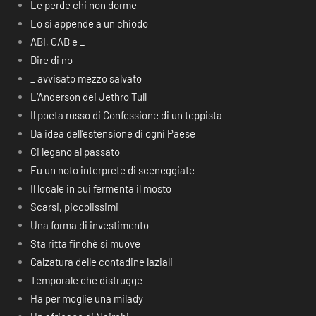
Le perde chi non dorme
Lo si appende a un chiodo
ABI, CAB e _
Dire di no
_ avvisato mezzo salvato
L’Anderson dei Jethro Tull
Il poeta russo di Confessione di un teppista
Dà idea dell’estensione di ogni Paese
Ci legano al passato
Fu un noto interprete di sceneggiate
Il locale in cui fermenta il mosto
Scarsi, piccolissimi
Una forma di investimento
Sta ritta finchè si muove
Calzatura delle contadine laziali
Temporale che distrugge
Ha per moglie una milady