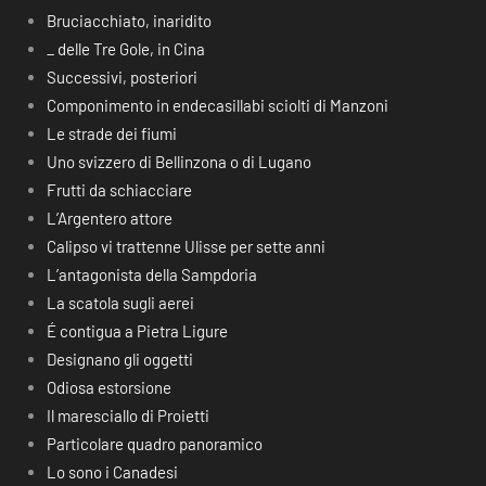
Bruciacchiato, inaridito
_ delle Tre Gole, in Cina
Successivi, posteriori
Componimento in endecasillabi sciolti di Manzoni
Le strade dei fiumi
Uno svizzero di Bellinzona o di Lugano
Frutti da schiacciare
L’Argentero attore
Calipso vi trattenne Ulisse per sette anni
L’antagonista della Sampdoria
La scatola sugli aerei
É contigua a Pietra Ligure
Designano gli oggetti
Odiosa estorsione
Il maresciallo di Proietti
Particolare quadro panoramico
Lo sono i Canadesi