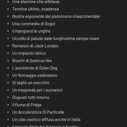
Una stazione che orbitava
Termine ultimo, scadenza
Illustre esponente del platonismo rinascimentale
Una commedia di Gogol
Il mangiarsi le unghie
Uccello di palude dalle lunghissime zampe rosee
Romanzo di Jack London
Un impianto idrico
Boschi di Quercus ilex
L’assistente di Dylan Dog
Un formaggio valdostano
Si tagliò un orecchio
Un treppiede per i suonatori
Disposti tutti intorno
Il fiume di Praga
Un Acceleratore Di Particelle
Un cibo esotico diffuso anche in Italia
Il piccolo Stato tra Svizzera e Austria