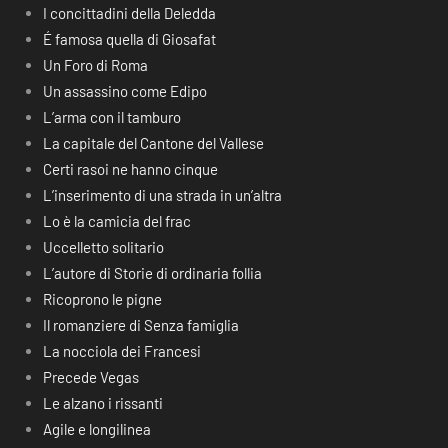
I concittadini della Deledda
É famosa quella di Giosafat
Un Foro di Roma
Un assassino come Edipo
L’arma con il tamburo
La capitale del Cantone del Vallese
Certi rasoi ne hanno cinque
L’inserimento di una strada in un’altra
Lo è la camicia del frac
Uccelletto solitario
L’autore di Storie di ordinaria follia
Ricoprono le pigne
Il romanziere di Senza famiglia
La nocciola dei Francesi
Precede Vegas
Le alzano i rissanti
Agile e longilinea