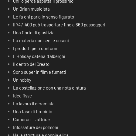
Chi lo perde aspetta il prossimo
Un Brian musicista
Le fa chi parla in senso figurato
Il 747-400 può trasportare fino a 660 passeggeri
Una Corte di giustizia
La materia con seni e coseni
I prodotti per i contorni
L’Holiday catena d’alberghi
Il centro del Creato
Sono super in film e fumetti
Un hobby
La costellazione con una nota cintura
Idee fisse
La lavora il ceramista
Una fase di tirocinio
Cameron _ , attrice
Infossature dei polmoni
Ha la struttura a doppia elica