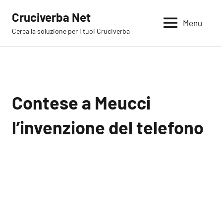
Vai
Cruciverba Net
al
Menu
Cerca la soluzione per i tuoi Cruciverba
contenuto
Contese a Meucci
l’invenzione del telefono