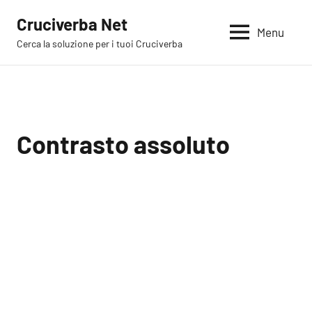
Vai
Cruciverba Net
al
Menu
Cerca la soluzione per i tuoi Cruciverba
contenuto
Contrasto assoluto