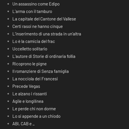
Un assassino come Edipo
L’arma con il tamburo
La capitale del Cantone del Vallese
Certi rasoi ne hanno cinque
L’inserimento di una strada in un’altra
Lo è la camicia del frac
Uccelletto solitario
L’autore di Storie di ordinaria follia
Ricoprono le pigne
Il romanziere di Senza famiglia
La nocciola dei Francesi
Precede Vegas
Le alzano i rissanti
Agile e longilinea
Le perde chi non dorme
Lo si appende a un chiodo
ABI, CAB e _