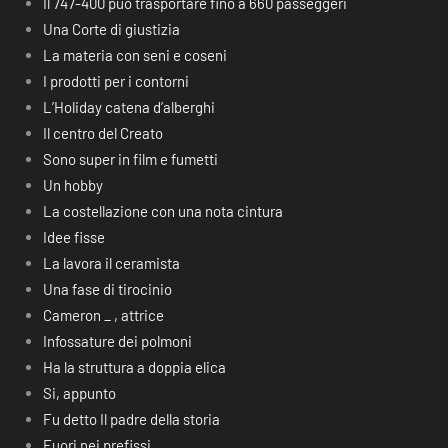
Il 747-400 può trasportare fino a 660 passeggeri
Una Corte di giustizia
La materia con seni e coseni
I prodotti per i contorni
L’Holiday catena d’alberghi
Il centro del Creato
Sono super in film e fumetti
Un hobby
La costellazione con una nota cintura
Idee fisse
La lavora il ceramista
Una fase di tirocinio
Cameron _ , attrice
Infossature dei polmoni
Ha la struttura a doppia elica
Si, appunto
Fu detto Il padre della storia
Fuori nei prefissi