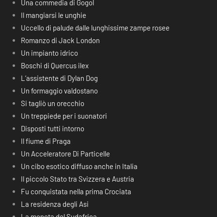
Una commedia di Gogol
Il mangiarsi le unghie
Uccello di palude dalle lunghissime zampe rosee
Romanzo di Jack London
Un impianto idrico
Boschi di Quercus ilex
L’assistente di Dylan Dog
Un formaggio valdostano
Si tagliò un orecchio
Un treppiede per i suonatori
Disposti tutti intorno
Il fiume di Praga
Un Acceleratore Di Particelle
Un cibo esotico diffuso anche in Italia
Il piccolo Stato tra Svizzera e Austria
Fu conquistata nella prima Crociata
La residenza degli Asi
La moneta del Sudafrica