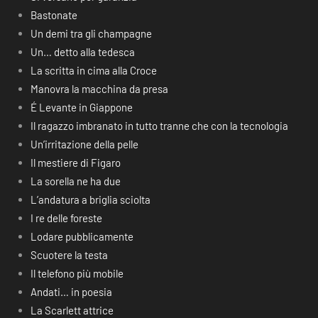
Bastonate
Un demi tra gli champagne
Un… detto alla tedesca
La scritta in cima alla Croce
Manovra la macchina da presa
É Levante in Giappone
Il ragazzo imbranato in tutto tranne che con la tecnologia
Un’irritazione della pelle
Il mestiere di Figaro
La sorella ne ha due
L’andatura a briglia sciolta
I re delle foreste
Lodare pubblicamente
Scuotere la testa
Il telefono più mobile
Andati… in poesia
La Scarlett attrice