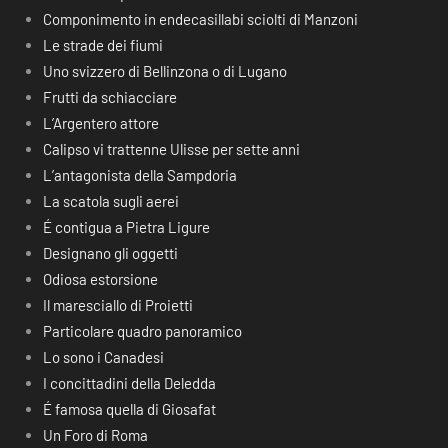
Componimento in endecasillabi sciolti di Manzoni
Le strade dei fiumi
Uno svizzero di Bellinzona o di Lugano
Frutti da schiacciare
L’Argentero attore
Calipso vi trattenne Ulisse per sette anni
L’antagonista della Sampdoria
La scatola sugli aerei
É contigua a Pietra Ligure
Designano gli oggetti
Odiosa estorsione
Il maresciallo di Proietti
Particolare quadro panoramico
Lo sono i Canadesi
I concittadini della Deledda
É famosa quella di Giosafat
Un Foro di Roma