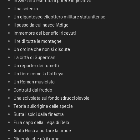
In Svizzera esercita il potere legislativo
Una scienza
Un gigantesco elicottero militare statunitense
Il passo da cui nasce l’Adige
Immemore dei benefici ricevuti
Il re di tutte le montagne
Un ordine che non si discute
La città di Superman
Un reporter dei fumetti
Un fiore come la Cattleya
Un Roman musicista
Contratti dal freddo
Una scivolata sul fondo sdrucciolevole
Teoria sull’origine delle specie
Butta i soldi dalla finestra
Fu a capo della Lega di Delo
Aiutò Gesù a portare la croce
Minerale che dà il rame