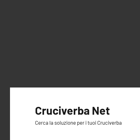
Vai
al
Cruciverba Net
contenuto
Cerca la soluzione per i tuoi Cruciverba