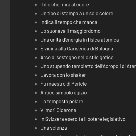
Il dio che mira al cuore
Un tipo di stampa a un solo colore
Indica il tempo che manca
Lo suonava il maggiordomo
Una unità d’energia in fisica atomica
È vicina alla Garisenda di Bologna
Arco di sostegno nello stile gotico
Uno stupendo tempietto dell’Acropoli di Ate
Lavora con lo shaker
Fu maestro di Pericle
Antico simbolo egizio
La tempesta polare
Vi morì Cicerone
In Svizzera esercita il potere legislativo
Una scienza