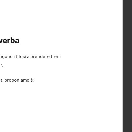
iverba
ingono i tifosi a prendere treni
e.
e ti proponiamo è: