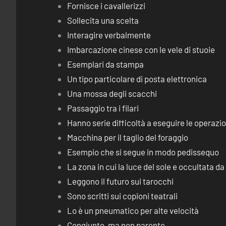
Fornisce i cavallerizzi
Sollecita una scelta
Interagire verbalmente
Imbarcazione cinese con le vele di stuoie
Esemplari da stampa
Un tipo particolare di posta elettronica
Una mossa degli scacchi
Passaggio tra i filari
Hanno serie difficoltà a eseguire le operaz
Macchina per il taglio del foraggio
Esempio che si segue in modo pedissequo
La zona in cui la luce del sole e occultata d
Leggono il futuro sui tarocchi
Sono scritti sui copioni teatrali
Lo è un pneumatico per alte velocità
Congiunto, ma non parente