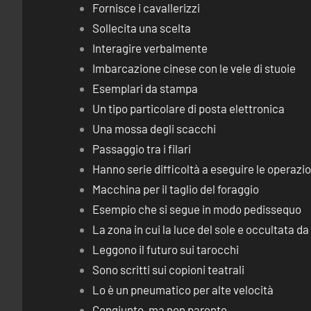
Fornisce i cavallerizzi
Sollecita una scelta
Interagire verbalmente
Imbarcazione cinese con le vele di stuoie
Esemplari da stampa
Un tipo particolare di posta elettronica
Una mossa degli scacchi
Passaggio tra i filari
Hanno serie difficoltà a eseguire le operaz
Macchina per il taglio del foraggio
Esempio che si segue in modo pedissequo
La zona in cui la luce del sole e occultata d
Leggono il futuro sui tarocchi
Sono scritti sui copioni teatrali
Lo è un pneumatico per alte velocità
Congiunto, ma non parente