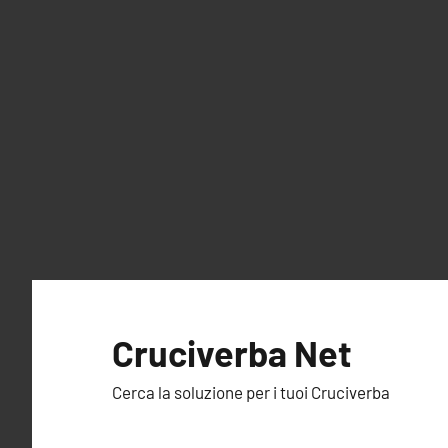
Vai
al
Cruciverba Net
contenuto
Cerca la soluzione per i tuoi Cruciverba