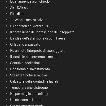
Lo si appende a un chiodo
ABI, CAB e _
Dire di no
_ avvisato mezzo salvato
L’Anderson dei Jethro Tull
Il poeta russo di Confessione di un teppista
Dà idea dell’estensione di ogni Paese
Ci legano al passato
Fu un noto interprete di sceneggiate
Il locale in cui fermenta il mosto
Scarsi, piccolissimi
Una forma di investimento
Sta ritta finchè si muove
Calzatura delle contadine laziali
Temporale che distrugge
Ha per moglie una milady
Un africano di Nairobi
Grosse lucertole verdi