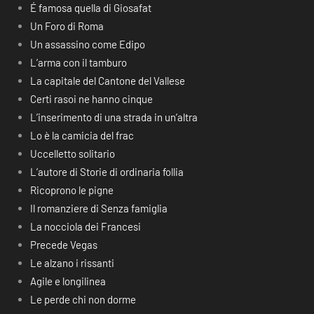
É famosa quella di Giosafat
Un Foro di Roma
Un assassino come Edipo
L’arma con il tamburo
La capitale del Cantone del Vallese
Certi rasoi ne hanno cinque
L’inserimento di una strada in un’altra
Lo è la camicia del frac
Uccelletto solitario
L’autore di Storie di ordinaria follia
Ricoprono le pigne
Il romanziere di Senza famiglia
La nocciola dei Francesi
Precede Vegas
Le alzano i rissanti
Agile e longilinea
Le perde chi non dorme