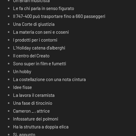
Un Brian musicista
Le fa chi parla in senso figurato
Il 747-400 può trasportare fino a 660 passeggeri
Una Corte di giustizia
La materia con seni e coseni
I prodotti per i contorni
L’Holiday catena d’alberghi
Il centro del Creato
Sono super in film e fumetti
Un hobby
La costellazione con una nota cintura
Idee fisse
La lavora il ceramista
Una fase di tirocinio
Cameron _ , attrice
Infossature dei polmoni
Ha la struttura a doppia elica
Si, appunto