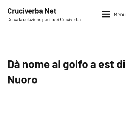
Vai
Cruciverba Net
al
Menu
Cerca la soluzione per i tuoi Cruciverba
contenuto
Dà nome al golfo a est di
Nuoro