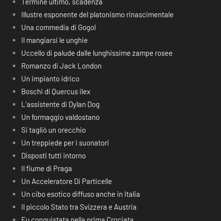
Termine ultimo, scadenza
Illustre esponente del platonismo rinascimentale
Una commedia di Gogol
Il mangiarsi le unghie
Uccello di palude dalle lunghissime zampe rosee
Romanzo di Jack London
Un impianto idrico
Boschi di Quercus ilex
L’assistente di Dylan Dog
Un formaggio valdostano
Si tagliò un orecchio
Un treppiede per i suonatori
Disposti tutti intorno
Il fiume di Praga
Un Acceleratore Di Particelle
Un cibo esotico diffuso anche in Italia
Il piccolo Stato tra Svizzera e Austria
Fu conquistata nella prima Crociata