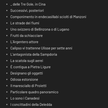
_ delle Tre Gole, in Cina
Successivi, posteriori
Componimento in endecasillabi sciolti di Manzoni
Le strade dei fiumi
Uno svizzero di Bellinzona o di Lugano
Frutti da schiacciare
L’Argentero attore
Calipso vi trattenne Ulisse per sette anni
L’antagonista della Sampdoria
La scatola sugli aerei
É contigua a Pietra Ligure
Designano gli oggetti
Odiosa estorsione
Il maresciallo di Proietti
Particolare quadro panoramico
Lo sono i Canadesi
I concittadini della Deledda