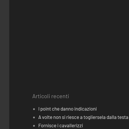
Articoli recenti
I point che danno indicazioni
A volte non si riesce a togliersela dalla testa
Fornisce i cavallerizzi