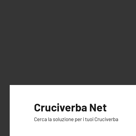
Vai
al
Cruciverba Net
contenuto
Cerca la soluzione per i tuoi Cruciverba