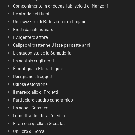
Componimento in endecasillabi sciolti di Manzoni
Le strade dei fiumi
Uno svizzero di Bellinzona o di Lugano
Frutti da schiacciare
L’Argentero attore
Calipso vi trattenne Ulisse per sette anni
L’antagonista della Sampdoria
La scatola sugli aerei
É contigua a Pietra Ligure
Designano gli oggetti
Odiosa estorsione
Il maresciallo di Proietti
Particolare quadro panoramico
Lo sono i Canadesi
I concittadini della Deledda
É famosa quella di Giosafat
Un Foro di Roma