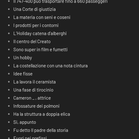
Il 747-400 può trasportare fino a 660 passeggeri
Una Corte di giustizia
La materia con seni e coseni
I prodotti per i contorni
L’Holiday catena d’alberghi
Il centro del Creato
Sono super in film e fumetti
Un hobby
La costellazione con una nota cintura
Idee fisse
La lavora il ceramista
Una fase di tirocinio
Cameron _ , attrice
Infossature dei polmoni
Ha la struttura a doppia elica
Si, appunto
Fu detto Il padre della storia
Fuori nei prefissi