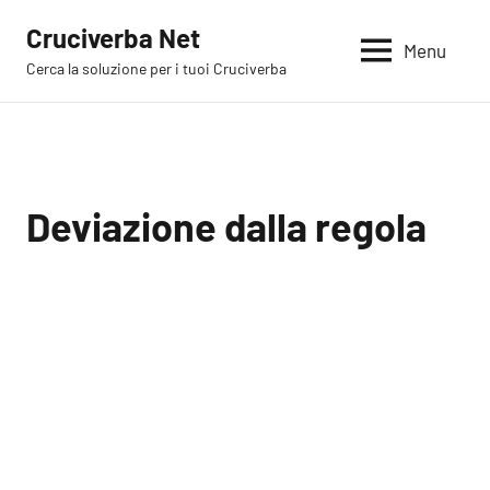
Vai
Cruciverba Net
al
Menu
Cerca la soluzione per i tuoi Cruciverba
contenuto
Deviazione dalla regola