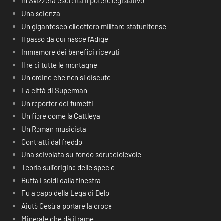
In Svizzera esercita il potere legislativo
Una scienza
Un gigantesco elicottero militare statunitense
Il passo da cui nasce l’Adige
Immemore dei benefici ricevuti
Il re di tutte le montagne
Un ordine che non si discute
La città di Superman
Un reporter dei fumetti
Un fiore come la Cattleya
Un Roman musicista
Contratti dal freddo
Una scivolata sul fondo sdrucciolevole
Teoria sull’origine delle specie
Butta i soldi dalla finestra
Fu a capo della Lega di Delo
Aiutò Gesù a portare la croce
Minerale che dà il rame