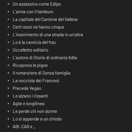
Un assassino come Edipo
L’arma con il tamburo
La capitale del Cantone del Vallese
Certi rasoi ne hanno cinque
L’inserimento di una strada in un’altra
Lo è la camicia del frac
Uccelletto solitario
L’autore di Storie di ordinaria follia
Ricoprono le pigne
Il romanziere di Senza famiglia
La nocciola dei Francesi
Precede Vegas
Le alzano i rissanti
Agile e longilinea
Le perde chi non dorme
Lo si appende a un chiodo
ABI, CAB e _