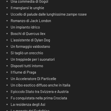
Una commedia di Gogol
Il mangiarsi le unghie
Uccello di palude dalle lunghissime zampe rosee
Romanzo di Jack London
Un impianto idrico
Boschi di Quercus ilex
L’assistente di Dylan Dog
Un formaggio valdostano
Si tagliò un orecchio
Un treppiede per i suonatori
Disposti tutti intorno
Il fiume di Praga
Un Acceleratore Di Particelle
Un cibo esotico diffuso anche in Italia
Il piccolo Stato tra Svizzera e Austria
Fu conquistata nella prima Crociata
La residenza degli Asi
La moneta del Sudafrica