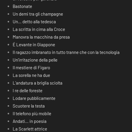
Bastonate
Un demi tra gli champagne
Un… detto alla tedesca
La scritta in cima alla Croce
Manovra la macchina da presa
É Levante in Giappone
Il ragazzo imbranato in tutto tranne che con la tecnologia
Un’irritazione della pelle
Il mestiere di Figaro
La sorella ne ha due
L’andatura a briglia sciolta
I re delle foreste
Lodare pubblicamente
Scuotere la testa
Il telefono più mobile
Andati… in poesia
La Scarlett attrice