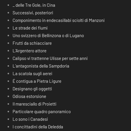
_ delle Tre Gole, in Cina
Successivi, posteriori
Componimento in endecasillabi sciolti di Manzoni
Le strade dei fiumi
Uno svizzero di Bellinzona o di Lugano
Frutti da schiacciare
L’Argentero attore
Calipso vi trattenne Ulisse per sette anni
L’antagonista della Sampdoria
La scatola sugli aerei
É contigua a Pietra Ligure
Designano gli oggetti
Odiosa estorsione
Il maresciallo di Proietti
Particolare quadro panoramico
Lo sono i Canadesi
I concittadini della Deledda