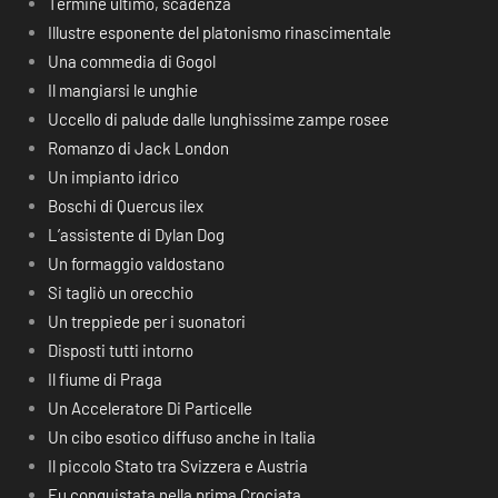
Termine ultimo, scadenza
Illustre esponente del platonismo rinascimentale
Una commedia di Gogol
Il mangiarsi le unghie
Uccello di palude dalle lunghissime zampe rosee
Romanzo di Jack London
Un impianto idrico
Boschi di Quercus ilex
L’assistente di Dylan Dog
Un formaggio valdostano
Si tagliò un orecchio
Un treppiede per i suonatori
Disposti tutti intorno
Il fiume di Praga
Un Acceleratore Di Particelle
Un cibo esotico diffuso anche in Italia
Il piccolo Stato tra Svizzera e Austria
Fu conquistata nella prima Crociata