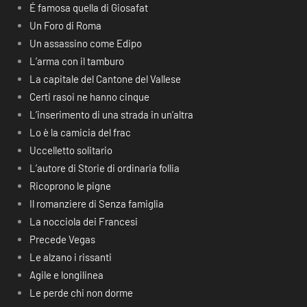
É famosa quella di Giosafat
Un Foro di Roma
Un assassino come Edipo
L’arma con il tamburo
La capitale del Cantone del Vallese
Certi rasoi ne hanno cinque
L’inserimento di una strada in un’altra
Lo è la camicia del frac
Uccelletto solitario
L’autore di Storie di ordinaria follia
Ricoprono le pigne
Il romanziere di Senza famiglia
La nocciola dei Francesi
Precede Vegas
Le alzano i rissanti
Agile e longilinea
Le perde chi non dorme