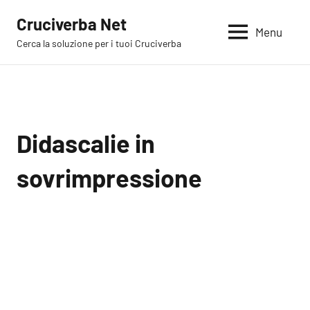
Vai
Cruciverba Net
al
Menu
Cerca la soluzione per i tuoi Cruciverba
contenuto
Didascalie in
sovrimpressione