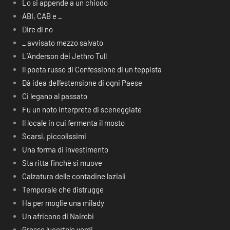
Lo si appende a un chiodo
ABI, CAB e _
Dire di no
_ avvisato mezzo salvato
L’Anderson dei Jethro Tull
Il poeta russo di Confessione di un teppista
Dà idea dell’estensione di ogni Paese
Ci legano al passato
Fu un noto interprete di sceneggiate
Il locale in cui fermenta il mosto
Scarsi, piccolissimi
Una forma di investimento
Sta ritta finchè si muove
Calzatura delle contadine laziali
Temporale che distrugge
Ha per moglie una milady
Un africano di Nairobi
Grosse lucertole verdi