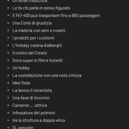
Un Brian musicista
Le fa chi parla in senso figurato
Il 747-400 può trasportare fino a 660 passeggeri
Una Corte di giustizia
La materia con seni e coseni
I prodotti per i contorni
L’Holiday catena d’alberghi
Il centro del Creato
Sono super in film e fumetti
Un hobby
La costellazione con una nota cintura
Idee fisse
La lavora il ceramista
Una fase di tirocinio
Cameron _ , attrice
Infossature dei polmoni
Ha la struttura a doppia elica
Si, appunto