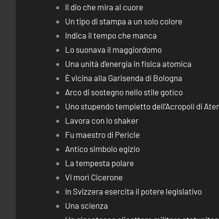
Il dio che mira al cuore
Un tipo di stampa a un solo colore
Indica il tempo che manca
Lo suonava il maggiordomo
Una unità d’energia in fisica atomica
È vicina alla Garisenda di Bologna
Arco di sostegno nello stile gotico
Uno stupendo tempietto dell’Acropoli di Ate
Lavora con lo shaker
Fu maestro di Pericle
Antico simbolo egizio
La tempesta polare
Vi morì Cicerone
In Svizzera esercita il potere legislativo
Una scienza