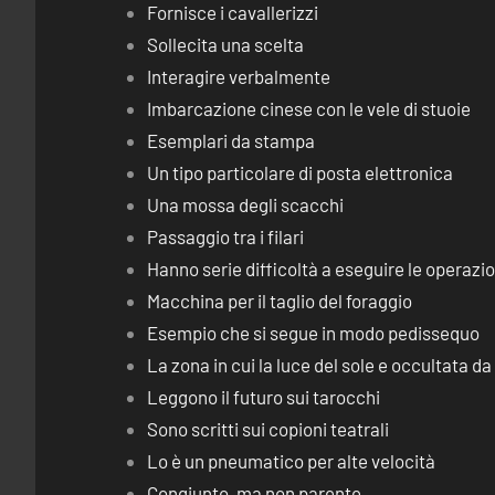
Fornisce i cavallerizzi
Sollecita una scelta
Interagire verbalmente
Imbarcazione cinese con le vele di stuoie
Esemplari da stampa
Un tipo particolare di posta elettronica
Una mossa degli scacchi
Passaggio tra i filari
Hanno serie difficoltà a eseguire le operaz
Macchina per il taglio del foraggio
Esempio che si segue in modo pedissequo
La zona in cui la luce del sole e occultata d
Leggono il futuro sui tarocchi
Sono scritti sui copioni teatrali
Lo è un pneumatico per alte velocità
Congiunto, ma non parente