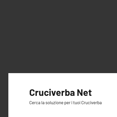
Vai
al
Cruciverba Net
contenuto
Cerca la soluzione per i tuoi Cruciverba