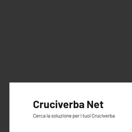
Vai
al
Cruciverba Net
contenuto
Cerca la soluzione per i tuoi Cruciverba