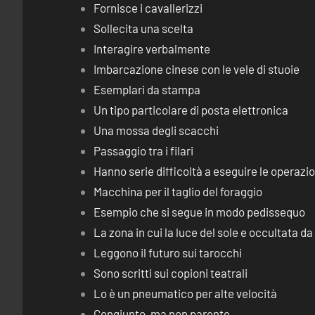
Fornisce i cavallerizzi
Sollecita una scelta
Interagire verbalmente
Imbarcazione cinese con le vele di stuoie
Esemplari da stampa
Un tipo particolare di posta elettronica
Una mossa degli scacchi
Passaggio tra i filari
Hanno serie difficoltà a eseguire le operaz
Macchina per il taglio del foraggio
Esempio che si segue in modo pedissequo
La zona in cui la luce del sole e occultata d
Leggono il futuro sui tarocchi
Sono scritti sui copioni teatrali
Lo è un pneumatico per alte velocità
Congiunto, ma non parente