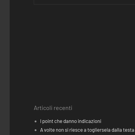
Articoli recenti
I point che danno indicazioni
A volte non si riesce a togliersela dalla testa