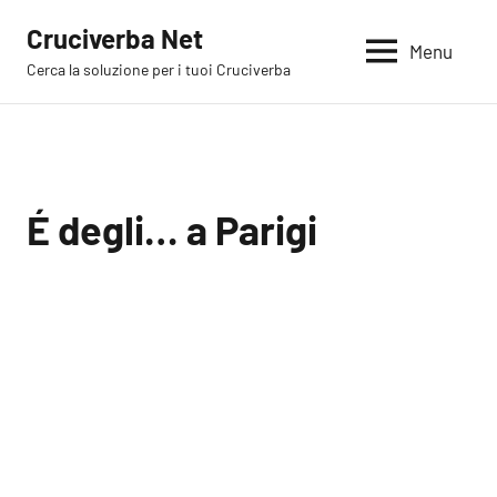
Vai
Cruciverba Net
al
Menu
Cerca la soluzione per i tuoi Cruciverba
contenuto
É degli… a Parigi