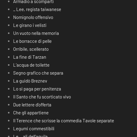
Armadio a scomparti
_ Lee, regista taiwanese
Nomignolo offensivo
Le girano i velisti
Un vuoto nella memoria
Le borracce di pelle
Orribile, scellerato
La fine di Tarzan
L’acqua de toilette
Segno grafico che separa
La guidò Breznev
Lo si paga per penitenza
Il Santo che fu scorticato vivo
Due lettere d’offerta
Che gli appartiene
Il Terence che scrisse la commedia Tavole separate
Legumi commestibili
Le… ali dell’aquila