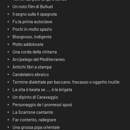
Un noto film di Buñuel
Il segno sulla ñ spagnola
Fu la prima autoclave
Pochi in molto spazio
Bisognoso, indigente
Molto addolorate
Una corda della chitarra
Arcipelago del Mediterraneo
Antichi libri a stampa
Candelabro ebraico
Termine dialettale per baccano, fracasso o oggetto inutile
La vita è beata se …. è la brigata
Un dipinto di Caravaggio
Personaggio de I promessi sposi
La Scarrone cantante
Far contento, rallegrare
Una grossa pipa orientale