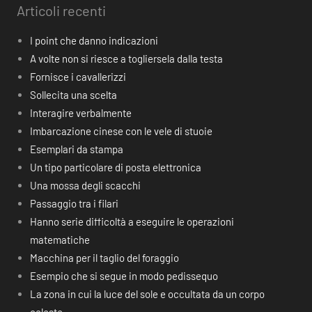
Articoli recenti
I point che danno indicazioni
A volte non si riesce a togliersela dalla testa
Fornisce i cavallerizzi
Sollecita una scelta
Interagire verbalmente
Imbarcazione cinese con le vele di stuoie
Esemplari da stampa
Un tipo particolare di posta elettronica
Una mossa degli scacchi
Passaggio tra i filari
Hanno serie difficoltà a eseguire le operazioni
matematiche
Macchina per il taglio del foraggio
Esempio che si segue in modo pedissequo
La zona in cui la luce del sole e occultata da un corpo