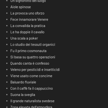
Un signorotto del luogo
Aiole spinose
La provoca uno sforzo
Fece innamorare Venere
La convalida la pratica
Le ha doppie il cavallo
Una scala a poker
Lo studio dei tessuti organici
Fu il primo cosmonauta
Si basa su quattro operazioni
Quando canta è confesso
Veleno per pesticidi e insetticidi
Viene usato come concime
Baluardo fluviale
Con il caffè fa il cappuccino
Suona la sveglia
Il grande naturalista svedese
Zona elevata dell’atmosfera