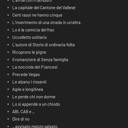
L’arma con il tamburo
La capitale del Cantone del Vallese
Certi rasoi ne hanno cinque
L’inserimento di una strada in un’altra
Lo è la camicia del frac
Uccelletto solitario
L’autore di Storie di ordinaria follia
Ricoprono le pigne
Il romanziere di Senza famiglia
La nocciola dei Francesi
Precede Vegas
Le alzano i rissanti
Agile e longilinea
Le perde chi non dorme
Lo si appende a un chiodo
ABI, CAB e _
Dire di no
_ avvisato mezzo salvato