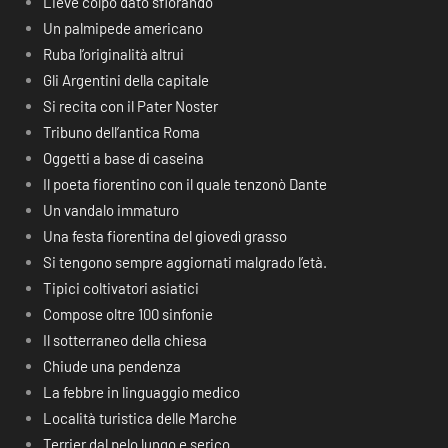
Lieve colpo dato sfiorando
Un palmipede americano
Ruba l’originalità altrui
Gli Argentini della capitale
Si recita con il Pater Noster
Tribuno dell’antica Roma
Oggetti a base di caseina
Il poeta fiorentino con il quale tenzonò Dante
Un vandalo immaturo
Una festa fiorentina del giovedì grasso
Si tengono sempre aggiornati malgrado l’età.
Tipici coltivatori asiatici
Compose oltre 100 sinfonie
Il sotterraneo della chiesa
Chiude una pendenza
La febbre in linguaggio medico
Località turistica delle Marche
Terrier dal pelo lungo e serico