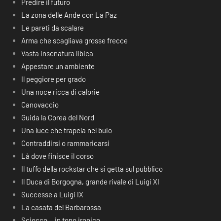
Predire il futuro
La zona delle Ande con La Paz
Le pareti da scalare
Arma che scagliava grosse frecce
Vasta insenatura libica
Appestare un ambiente
Il peggiore per grado
Una noce ricca di calorie
Canovaccio
Guida la Corea del Nord
Una luce che trapela nel buio
Contraddirsi o rammaricarsi
Là dove finisce il corso
Il tuffo della rockstar che si getta sul pubblico
Il Duca di Borgogna, grande rivale di Luigi XI
Successe a Luigi IX
La casata del Barbarossa
Sciocco… in tono ironico