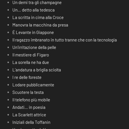
Un demi tra gli champagne
Un… detto alla tedesca
La scritta in cima alla Croce
Manovra la macchina da presa
É Levante in Giappone
Il ragazzo imbranato in tutto tranne che con la tecnologia
Un’irritazione della pelle
Il mestiere di Figaro
La sorella ne ha due
L’andatura a briglia sciolta
I re delle foreste
Lodare pubblicamente
Scuotere la testa
Il telefono più mobile
Andati… in poesia
La Scarlett attrice
Iniziali della Toffanin