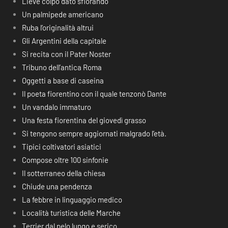
Lieve colpo dato sfiorando
Un palmipede americano
Ruba l’originalità altrui
Gli Argentini della capitale
Si recita con il Pater Noster
Tribuno dell’antica Roma
Oggetti a base di caseina
Il poeta fiorentino con il quale tenzonò Dante
Un vandalo immaturo
Una festa fiorentina del giovedì grasso
Si tengono sempre aggiornati malgrado l’età.
Tipici coltivatori asiatici
Compose oltre 100 sinfonie
Il sotterraneo della chiesa
Chiude una pendenza
La febbre in linguaggio medico
Località turistica delle Marche
Terrier dal pelo lungo e serico