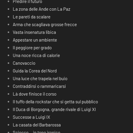
Predire il futuro
La zona delle Ande con La Paz
Le pareti da scalare
Arma che scagliava grosse frecce
Vasta insenatura libica
Appestare un ambiente
Il peggiore per grado
Una noce ricca di calorie
Canovaccio
Guida la Corea del Nord
Una luce che trapela nel buio
Contraddirsi o rammaricarsi
Là dove finisce il corso
Il tuffo della rockstar che si getta sul pubblico
Il Duca di Borgogna, grande rivale di Luigi XI
Successe a Luigi IX
La casata del Barbarossa
Sciocco… in tono ironico