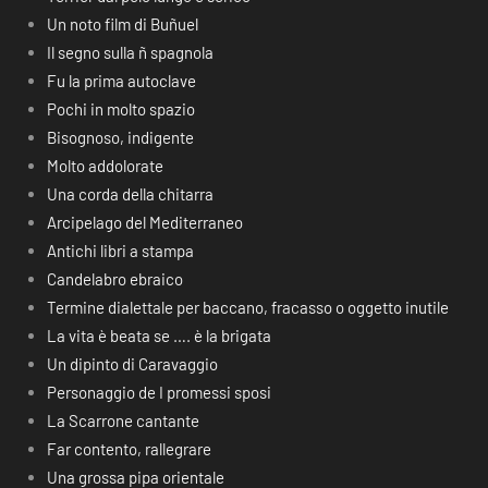
Un noto film di Buñuel
Il segno sulla ñ spagnola
Fu la prima autoclave
Pochi in molto spazio
Bisognoso, indigente
Molto addolorate
Una corda della chitarra
Arcipelago del Mediterraneo
Antichi libri a stampa
Candelabro ebraico
Termine dialettale per baccano, fracasso o oggetto inutile
La vita è beata se …. è la brigata
Un dipinto di Caravaggio
Personaggio de I promessi sposi
La Scarrone cantante
Far contento, rallegrare
Una grossa pipa orientale