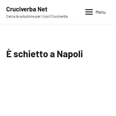
Vai
Cruciverba Net
al
Menu
Cerca la soluzione per i tuoi Cruciverba
contenuto
È schietto a Napoli