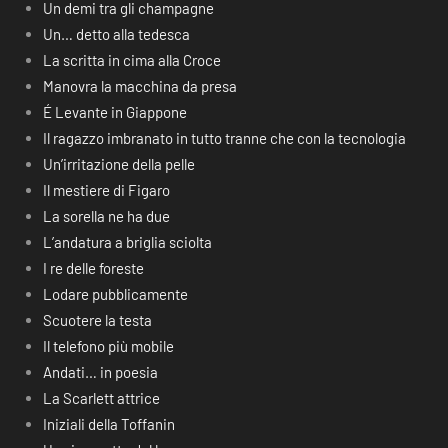
Un demi tra gli champagne
Un… detto alla tedesca
La scritta in cima alla Croce
Manovra la macchina da presa
É Levante in Giappone
Il ragazzo imbranato in tutto tranne che con la tecnologia
Un’irritazione della pelle
Il mestiere di Figaro
La sorella ne ha due
L’andatura a briglia sciolta
I re delle foreste
Lodare pubblicamente
Scuotere la testa
Il telefono più mobile
Andati… in poesia
La Scarlett attrice
Iniziali della Toffanin