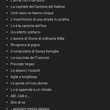
L’arma con il tamburo
La capitale del Cantone del Vallese
Certi rasoi ne hanno cinque
L’inserimento di una strada in un’altra
Lo è la camicia del frac
Uccelletto solitario
L’autore di Storie di ordinaria follia
Ricoprono le pigne
Il romanziere di Senza famiglia
La nocciola dei Francesi
Precede Vegas
Le alzano i rissanti
Agile e longilinea
Le perde chi non dorme
Lo si appende a un chiodo
ABI, CAB e _
Dire di no
_ avvisato mezzo salvato