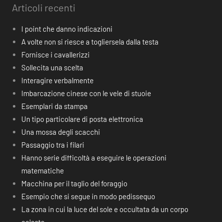
Articoli recenti
I point che danno indicazioni
A volte non si riesce a togliersela dalla testa
Fornisce i cavallerizzi
Sollecita una scelta
Interagire verbalmente
Imbarcazione cinese con le vele di stuoie
Esemplari da stampa
Un tipo particolare di posta elettronica
Una mossa degli scacchi
Passaggio tra i filari
Hanno serie difficoltà a eseguire le operazioni
matematiche
Macchina per il taglio del foraggio
Esempio che si segue in modo pedissequo
La zona in cui la luce del sole e occultata da un corpo