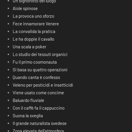
Un signorotto del luogo
Aiole spinose
La provoca uno sforzo
Fece innamorare Venere
La convalida la pratica
Le ha doppie il cavallo
Una scala a poker
Lo studio dei tessuti organici
Fu il primo cosmonauta
Si basa su quattro operazioni
Quando canta è confesso
Veleno per pesticidi e insetticidi
Viene usato come concime
Baluardo fluviale
Con il caffè fa il cappuccino
Suona la sveglia
Il grande naturalista svedese
Zona elevata dell’atmosfera