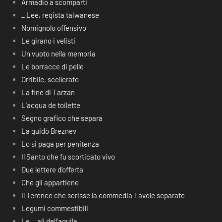
Armadio a scomparti
_ Lee, regista taiwanese
Nomignolo offensivo
Le girano i velisti
Un vuoto nella memoria
Le borracce di pelle
Orribile, scellerato
La fine di Tarzan
L’acqua de toilette
Segno grafico che separa
La guidò Breznev
Lo si paga per penitenza
Il Santo che fu scorticato vivo
Due lettere d’offerta
Che gli appartiene
Il Terence che scrisse la commedia Tavole separate
Legumi commestibili
Le… ali dell’aquila