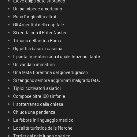
Lieve colpo dato sfiorando
Un palmipede americano
Ruba l’originalità altrui
Gli Argentini della capitale
Si recita con il Pater Noster
Tribuno dell’antica Roma
Oggetti a base di caseina
Il poeta fiorentino con il quale tenzonò Dante
Un vandalo immaturo
Una festa fiorentina del giovedì grasso
Si tengono sempre aggiornati malgrado l’età.
Tipici coltivatori asiatici
Compose oltre 100 sinfonie
Il sotterraneo della chiesa
Chiude una pendenza
La febbre in linguaggio medico
Località turistica delle Marche
Terrier dal pelo lungo e serico