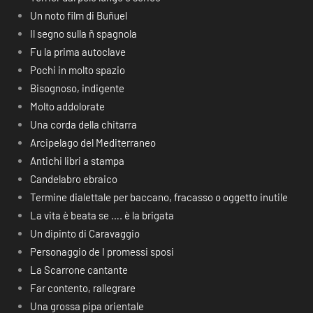
Un noto film di Buñuel
Il segno sulla ñ spagnola
Fu la prima autoclave
Pochi in molto spazio
Bisognoso, indigente
Molto addolorate
Una corda della chitarra
Arcipelago del Mediterraneo
Antichi libri a stampa
Candelabro ebraico
Termine dialettale per baccano, fracasso o oggetto inutile
La vita è beata se …. è la brigata
Un dipinto di Caravaggio
Personaggio de I promessi sposi
La Scarrone cantante
Far contento, rallegrare
Una grossa pipa orientale