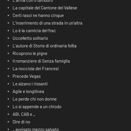
L’arma con il tamburo
La capitale del Cantone del Vallese
Certi rasoi ne hanno cinque
L’inserimento di una strada in un’altra
Lo è la camicia del frac
Uccelletto solitario
L’autore di Storie di ordinaria follia
Ricoprono le pigne
Il romanziere di Senza famiglia
La nocciola dei Francesi
Precede Vegas
Le alzano i rissanti
Agile e longilinea
Le perde chi non dorme
Lo si appende a un chiodo
ABI, CAB e _
Dire di no
_ avvisato mezzo salvato