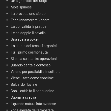
Un signorotto del luogo
Aiole spinose
La provoca uno sforzo
Fece innamorare Venere
La convalida la pratica
Le ha doppie il cavallo
Una scala a poker
Lo studio dei tessuti organici
Fu il primo cosmonauta
Si basa su quattro operazioni
Quando canta è confesso
Veleno per pesticidi e insetticidi
Viene usato come concime
Baluardo fluviale
Con il caffè fa il cappuccino
Suona la sveglia
Il grande naturalista svedese
Zona elevata dell’atmosfera