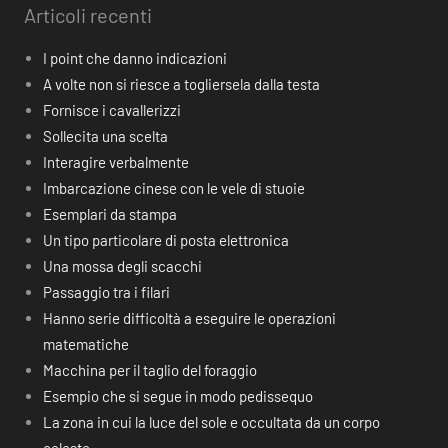
Articoli recenti
I point che danno indicazioni
A volte non si riesce a togliersela dalla testa
Fornisce i cavallerizzi
Sollecita una scelta
Interagire verbalmente
Imbarcazione cinese con le vele di stuoie
Esemplari da stampa
Un tipo particolare di posta elettronica
Una mossa degli scacchi
Passaggio tra i filari
Hanno serie difficoltà a eseguire le operazioni
matematiche
Macchina per il taglio del foraggio
Esempio che si segue in modo pedissequo
La zona in cui la luce del sole e occultata da un corpo