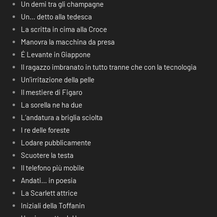
Un demi tra gli champagne
Un… detto alla tedesca
La scritta in cima alla Croce
Manovra la macchina da presa
É Levante in Giappone
Il ragazzo imbranato in tutto tranne che con la tecnologia
Un’irritazione della pelle
Il mestiere di Figaro
La sorella ne ha due
L’andatura a briglia sciolta
I re delle foreste
Lodare pubblicamente
Scuotere la testa
Il telefono più mobile
Andati… in poesia
La Scarlett attrice
Iniziali della Toffanin