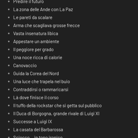
Predire il futuro
La zona delle Ande con La Paz
Le pareti da scalare
Arma che scagliava grosse frecce
Vasta insenatura libica
Appestare un ambiente
Il peggiore per grado
Una noce ricca di calorie
Canovaccio
Guida la Corea del Nord
Una luce che trapela nel buio
Contraddirsi o rammaricarsi
Là dove finisce il corso
Il tuffo della rockstar che si getta sul pubblico
Il Duca di Borgogna, grande rivale di Luigi XI
Successe a Luigi IX
La casata del Barbarossa
Sciocco… in tono ironico