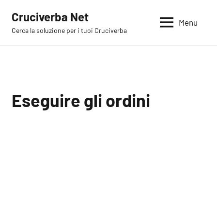
Vai
Cruciverba Net
al
Menu
Cerca la soluzione per i tuoi Cruciverba
contenuto
Eseguire gli ordini