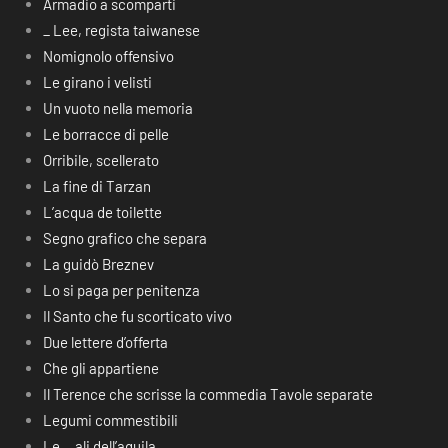
Armadio a scomparti
_ Lee, regista taiwanese
Nomignolo offensivo
Le girano i velisti
Un vuoto nella memoria
Le borracce di pelle
Orribile, scellerato
La fine di Tarzan
L’acqua de toilette
Segno grafico che separa
La guidò Breznev
Lo si paga per penitenza
Il Santo che fu scorticato vivo
Due lettere d’offerta
Che gli appartiene
Il Terence che scrisse la commedia Tavole separate
Legumi commestibili
Le… ali dell’aquila