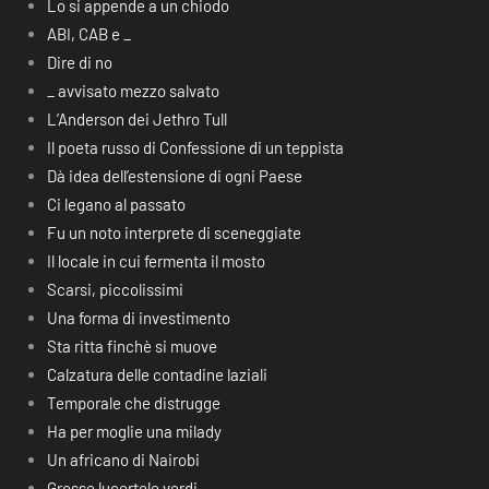
Lo si appende a un chiodo
ABI, CAB e _
Dire di no
_ avvisato mezzo salvato
L’Anderson dei Jethro Tull
Il poeta russo di Confessione di un teppista
Dà idea dell’estensione di ogni Paese
Ci legano al passato
Fu un noto interprete di sceneggiate
Il locale in cui fermenta il mosto
Scarsi, piccolissimi
Una forma di investimento
Sta ritta finchè si muove
Calzatura delle contadine laziali
Temporale che distrugge
Ha per moglie una milady
Un africano di Nairobi
Grosse lucertole verdi