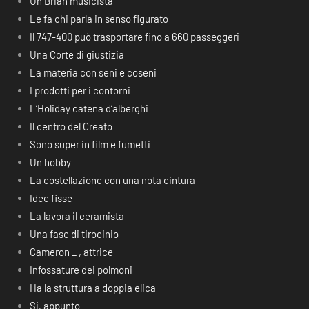
Un Brian musicista
Le fa chi parla in senso figurato
Il 747-400 può trasportare fino a 660 passeggeri
Una Corte di giustizia
La materia con seni e coseni
I prodotti per i contorni
L’Holiday catena d’alberghi
Il centro del Creato
Sono super in film e fumetti
Un hobby
La costellazione con una nota cintura
Idee fisse
La lavora il ceramista
Una fase di tirocinio
Cameron _ , attrice
Infossature dei polmoni
Ha la struttura a doppia elica
Si, appunto