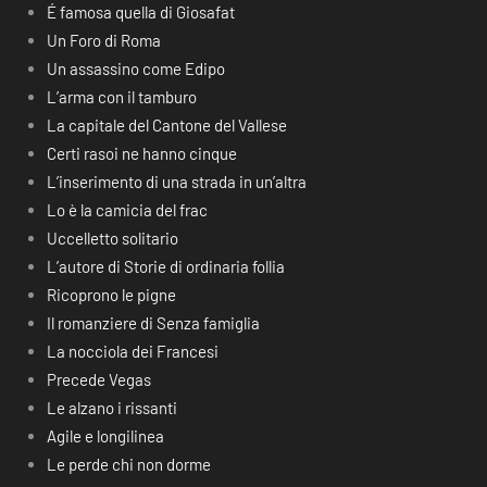
É famosa quella di Giosafat
Un Foro di Roma
Un assassino come Edipo
L’arma con il tamburo
La capitale del Cantone del Vallese
Certi rasoi ne hanno cinque
L’inserimento di una strada in un’altra
Lo è la camicia del frac
Uccelletto solitario
L’autore di Storie di ordinaria follia
Ricoprono le pigne
Il romanziere di Senza famiglia
La nocciola dei Francesi
Precede Vegas
Le alzano i rissanti
Agile e longilinea
Le perde chi non dorme