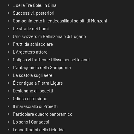
_ delle Tre Gole, in Cina
Successivi, posteriori
Componimento in endecasillabi sciolti di Manzoni
Le strade dei fiumi
Uno svizzero di Bellinzona o di Lugano
Frutti da schiacciare
L’Argentero attore
Calipso vi trattenne Ulisse per sette anni
L’antagonista della Sampdoria
La scatola sugli aerei
É contigua a Pietra Ligure
Designano gli oggetti
Odiosa estorsione
Il maresciallo di Proietti
Particolare quadro panoramico
Lo sono i Canadesi
I concittadini della Deledda