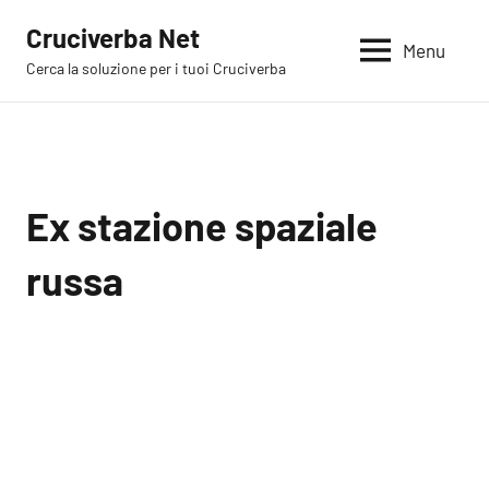
Vai
Cruciverba Net
al
Menu
Cerca la soluzione per i tuoi Cruciverba
contenuto
Ex stazione spaziale
russa