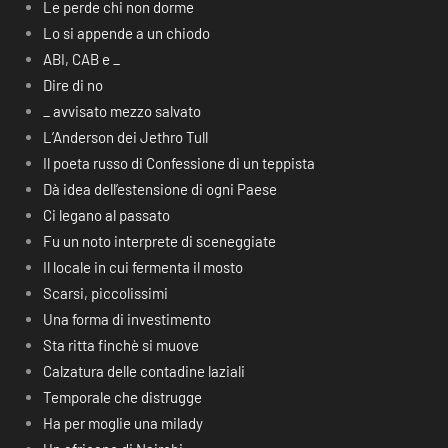
Le perde chi non dorme
Lo si appende a un chiodo
ABI, CAB e _
Dire di no
_ avvisato mezzo salvato
L’Anderson dei Jethro Tull
Il poeta russo di Confessione di un teppista
Dà idea dell’estensione di ogni Paese
Ci legano al passato
Fu un noto interprete di sceneggiate
Il locale in cui fermenta il mosto
Scarsi, piccolissimi
Una forma di investimento
Sta ritta finchè si muove
Calzatura delle contadine laziali
Temporale che distrugge
Ha per moglie una milady