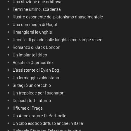
Una stazione che orbitava
Termine ultimo, scadenza
Illustre esponente del platonismo rinascimentale
Una commedia di Gogol
Il mangiarsi le unghie
Uccello di palude dalle lunghissime zampe rosee
Romanzo di Jack London
Un impianto idrico
Boschi di Quercus ilex
L’assistente di Dylan Dog
Un formaggio valdostano
Si tagliò un orecchio
Un treppiede per i suonatori
Disposti tutti intorno
Il fiume di Praga
Un Acceleratore Di Particelle
Un cibo esotico diffuso anche in Italia
Il piccolo Stato tra Svizzera e Austria