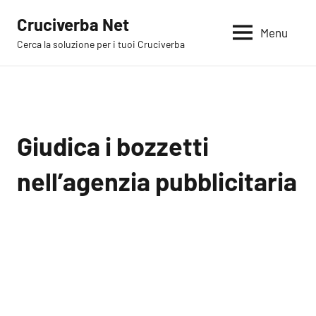
Vai
Cruciverba Net
al
Menu
Cerca la soluzione per i tuoi Cruciverba
contenuto
Giudica i bozzetti
nell’agenzia pubblicitaria