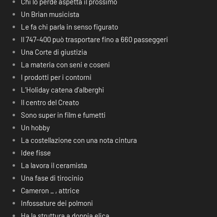
Chi lo perde aspetta il prossimo
Un Brian musicista
Le fa chi parla in senso figurato
Il 747-400 può trasportare fino a 660 passeggeri
Una Corte di giustizia
La materia con seni e coseni
I prodotti per i contorni
L’Holiday catena d’alberghi
Il centro del Creato
Sono super in film e fumetti
Un hobby
La costellazione con una nota cintura
Idee fisse
La lavora il ceramista
Una fase di tirocinio
Cameron _ , attrice
Infossature dei polmoni
Ha la struttura a doppia elica