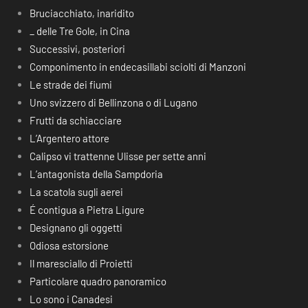
Bruciacchiato, inaridito
_ delle Tre Gole, in Cina
Successivi, posteriori
Componimento in endecasillabi sciolti di Manzoni
Le strade dei fiumi
Uno svizzero di Bellinzona o di Lugano
Frutti da schiacciare
L’Argentero attore
Calipso vi trattenne Ulisse per sette anni
L’antagonista della Sampdoria
La scatola sugli aerei
É contigua a Pietra Ligure
Designano gli oggetti
Odiosa estorsione
Il maresciallo di Proietti
Particolare quadro panoramico
Lo sono i Canadesi