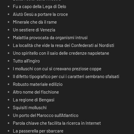
Fu a capo della Lega di Delo
Aiutò Gesù a portare la croce
Minerale che dà il rame
Un sestiere di Venezia
Malattia provocata da organismi intrusi
La località che vide la resa dei Confederati ai Nordisti
Uno spiritello con il saio delle credenze napoletane
Tutto all’ingiro
I molluschi con cui si creavano preziose coppe
Il difetto tipografico per cui i caratteri sembrano sfalsati
Robusto materiale edilizio
Altro nome del fischione
La regione di Bengasi
Squisiti molluschi
Un porto del Marocco sull’Atlantico
Parola chiave che facilita la ricerca in Internet
La passerella per sbarcare