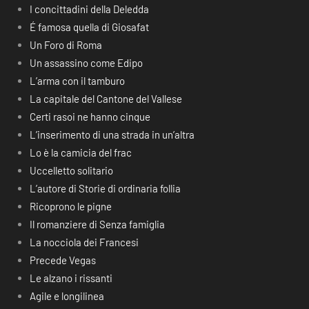
I concittadini della Deledda
É famosa quella di Giosafat
Un Foro di Roma
Un assassino come Edipo
L’arma con il tamburo
La capitale del Cantone del Vallese
Certi rasoi ne hanno cinque
L’inserimento di una strada in un’altra
Lo è la camicia del frac
Uccelletto solitario
L’autore di Storie di ordinaria follia
Ricoprono le pigne
Il romanziere di Senza famiglia
La nocciola dei Francesi
Precede Vegas
Le alzano i rissanti
Agile e longilinea