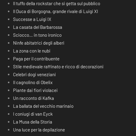
Il tuffo della rockstar che si getta sul pubblico
Il Duca di Borgogna, grande rivale di Luigi XI
Successe a Luigi IX
La casata del Barbarossa
Sciocco… in tono ironico
Ninfe abitatrici degli alberi
La zona con le nubi
Paga per il contribuente
Stile medievale raffinato e ricco di decorazioni
Celebri dogi veneziani
Il cagnolino di Obelix
Piante dai fiori violacei
Un racconto di Kafka
La ballata del vecchio marinaio
I coniugi di van Eyck
La Musa della Storia
Una luce per la depilazione