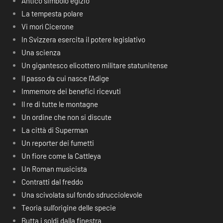
Antico simbolo egizio
La tempesta polare
Vi morì Cicerone
In Svizzera esercita il potere legislativo
Una scienza
Un gigantesco elicottero militare statunitense
Il passo da cui nasce l’Adige
Immemore dei benefici ricevuti
Il re di tutte le montagne
Un ordine che non si discute
La città di Superman
Un reporter dei fumetti
Un fiore come la Cattleya
Un Roman musicista
Contratti dal freddo
Una scivolata sul fondo sdrucciolevole
Teoria sull’origine delle specie
Butta i soldi dalla finestra