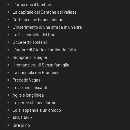
L’arma con il tamburo
La capitale del Cantone del Vallese
Certi rasoi ne hanno cinque
L’inserimento di una strada in un’altra
Lo è la camicia del frac
Uccelletto solitario
L’autore di Storie di ordinaria follia
Ricoprono le pigne
Il romanziere di Senza famiglia
La nocciola dei Francesi
Precede Vegas
Le alzano i rissanti
Agile e longilinea
Le perde chi non dorme
Lo si appende a un chiodo
ABI, CAB e _
Dire di no