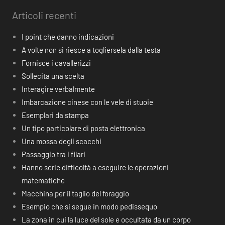
Articoli recenti
I point che danno indicazioni
A volte non si riesce a togliersela dalla testa
Fornisce i cavallerizzi
Sollecita una scelta
Interagire verbalmente
Imbarcazione cinese con le vele di stuoie
Esemplari da stampa
Un tipo particolare di posta elettronica
Una mossa degli scacchi
Passaggio tra i filari
Hanno serie difficoltà a eseguire le operazioni
matematiche
Macchina per il taglio del foraggio
Esempio che si segue in modo pedissequo
La zona in cui la luce del sole e occultata da un corpo