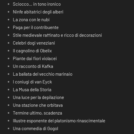
Sciocco… in tono ironico
Ninfe abitatrici degli alberi
La zona con le nubi
Paga per il contribuente
Stile medievale raffinato e ricco di decorazioni
Celebri dogi veneziani
Il cagnolino di Obelix
Piante dai fiori violacei
Un racconto di Kafka
La ballata del vecchio marinaio
I coniugi di van Eyck
La Musa della Storia
Una luce per la depilazione
Una stazione che orbitava
Termine ultimo, scadenza
Illustre esponente del platonismo rinascimentale
Una commedia di Gogol