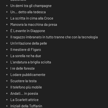
Un demi tra gli champagne
Un… detto alla tedesca
La scritta in cima alla Croce
Manovra la macchina da presa
É Levante in Giappone
Il ragazzo imbranato in tutto tranne che con la tecnologia
Un’irritazione della pelle
Il mestiere di Figaro
La sorella ne ha due
L’andatura a briglia sciolta
I re delle foreste
Lodare pubblicamente
Scuotere la testa
Il telefono più mobile
Andati… in poesia
La Scarlett attrice
Iniziali della Toffanin