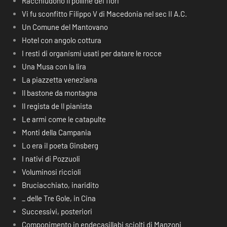
Racchiudono il polline dei fiori
Vi fu sconfitto Filippo V di Macedonia nel sec II A.C.
Un Comune del Mantovano
Hotel con angolo cottura
I resti di organismi usati per datare le rocce
Una Musa con la lira
La piazzetta veneziana
Il bastone da montagna
Il regista de Il pianista
Le armi come le catapulte
Monti della Campania
Lo era il poeta Ginsberg
I nativi di Pozzuoli
Voluminosi riccioli
Bruciacchiato, inaridito
_ delle Tre Gole, in Cina
Successivi, posteriori
Componimento in endecasillabi sciolti di Manzoni