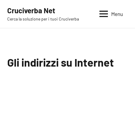
Vai
Cruciverba Net
al
Menu
Cerca la soluzione per i tuoi Cruciverba
contenuto
Gli indirizzi su Internet