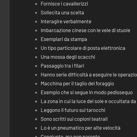
Fornisce i cavallerizzi
Sollecita una scelta
Interagire verbalmente
Imbarcazione cinese con le vele di stuoie
Esemplari da stampa
Un tipo particolare di posta elettronica
Una mossa degli scacchi
Passaggio tra i filari
Hanno serie difficoltà a eseguire le operaz
Macchina per il taglio del foraggio
Esempio che si segue in modo pedissequo
La zona in cui la luce del sole e occultata d
Leggono il futuro sui tarocchi
Sono scritti sui copioni teatrali
Lo è un pneumatico per alte velocità
Congiunto, ma non parente