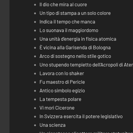
Il dio che mira al cuore
Un tipo di stampa a un solo colore
Indica il tempo che manca
Lo suonava il maggiordomo
Una unità d’energia in fisica atomica
È vicina alla Garisenda di Bologna
Arco di sostegno nello stile gotico
Uno stupendo tempietto dell’Acropoli di Ate
Lavora con lo shaker
Fu maestro di Pericle
Antico simbolo egizio
La tempesta polare
Vi morì Cicerone
In Svizzera esercita il potere legislativo
Una scienza