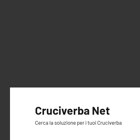
Vai
al
Cruciverba Net
contenuto
Cerca la soluzione per i tuoi Cruciverba