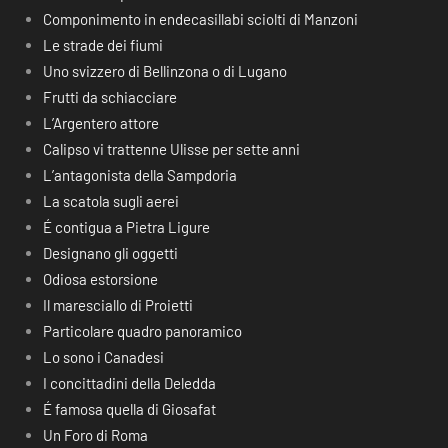
Componimento in endecasillabi sciolti di Manzoni
Le strade dei fiumi
Uno svizzero di Bellinzona o di Lugano
Frutti da schiacciare
L’Argentero attore
Calipso vi trattenne Ulisse per sette anni
L’antagonista della Sampdoria
La scatola sugli aerei
É contigua a Pietra Ligure
Designano gli oggetti
Odiosa estorsione
Il maresciallo di Proietti
Particolare quadro panoramico
Lo sono i Canadesi
I concittadini della Deledda
É famosa quella di Giosafat
Un Foro di Roma