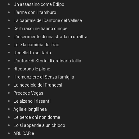
Un assassino come Edipo
L’arma con il tamburo
La capitale del Cantone del Vallese
Certi rasoi ne hanno cinque
L’inserimento di una strada in un’altra
Lo è la camicia del frac
Uccelletto solitario
L’autore di Storie di ordinaria follia
Ricoprono le pigne
Il romanziere di Senza famiglia
La nocciola dei Francesi
Precede Vegas
Le alzano i rissanti
Agile e longilinea
Le perde chi non dorme
Lo si appende a un chiodo
ABI, CAB e _