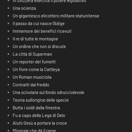
In Svizzera esercita il potere legislativo
Una scienza
Un gigantesco elicottero militare statunitense
Il passo da cui nasce l’Adige
Immemore dei benefici ricevuti
Il re di tutte le montagne
Un ordine che non si discute
La città di Superman
Un reporter dei fumetti
Un fiore come la Cattleya
Un Roman musicista
Contratti dal freddo
Una scivolata sul fondo sdrucciolevole
Teoria sull’origine delle specie
Butta i soldi dalla finestra
Fu a capo della Lega di Delo
Aiutò Gesù a portare la croce
Minerale che dà il rame