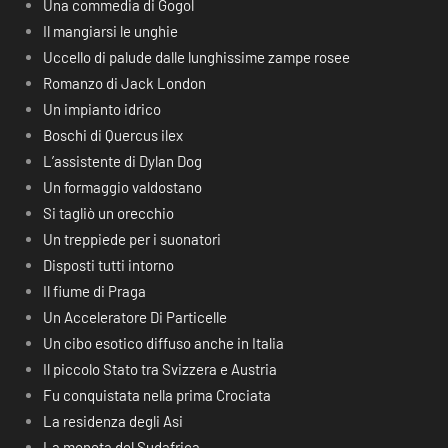
Una commedia di Gogol
Il mangiarsi le unghie
Uccello di palude dalle lunghissime zampe rosee
Romanzo di Jack London
Un impianto idrico
Boschi di Quercus ilex
L’assistente di Dylan Dog
Un formaggio valdostano
Si tagliò un orecchio
Un treppiede per i suonatori
Disposti tutti intorno
Il fiume di Praga
Un Acceleratore Di Particelle
Un cibo esotico diffuso anche in Italia
Il piccolo Stato tra Svizzera e Austria
Fu conquistata nella prima Crociata
La residenza degli Asi
La moneta del Sudafrica