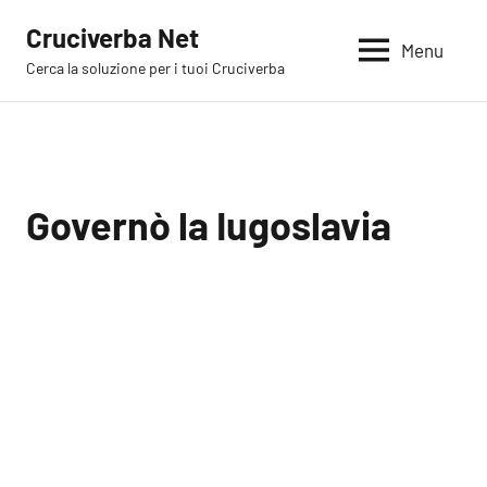
Vai
Cruciverba Net
al
Menu
Cerca la soluzione per i tuoi Cruciverba
contenuto
Governò la Iugoslavia