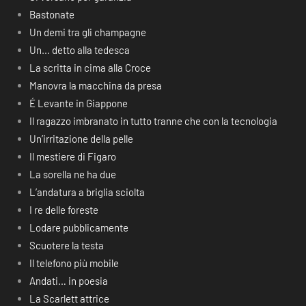
Bastonate
Un demi tra gli champagne
Un… detto alla tedesca
La scritta in cima alla Croce
Manovra la macchina da presa
É Levante in Giappone
Il ragazzo imbranato in tutto tranne che con la tecnologia
Un’irritazione della pelle
Il mestiere di Figaro
La sorella ne ha due
L’andatura a briglia sciolta
I re delle foreste
Lodare pubblicamente
Scuotere la testa
Il telefono più mobile
Andati… in poesia
La Scarlett attrice