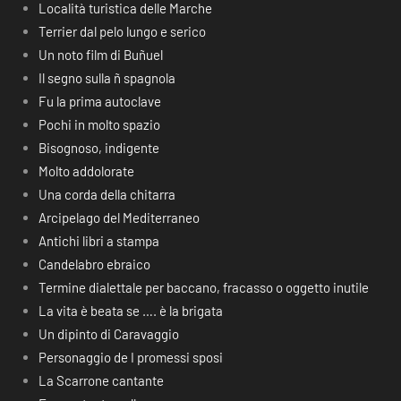
Località turistica delle Marche
Terrier dal pelo lungo e serico
Un noto film di Buñuel
Il segno sulla ñ spagnola
Fu la prima autoclave
Pochi in molto spazio
Bisognoso, indigente
Molto addolorate
Una corda della chitarra
Arcipelago del Mediterraneo
Antichi libri a stampa
Candelabro ebraico
Termine dialettale per baccano, fracasso o oggetto inutile
La vita è beata se …. è la brigata
Un dipinto di Caravaggio
Personaggio de I promessi sposi
La Scarrone cantante