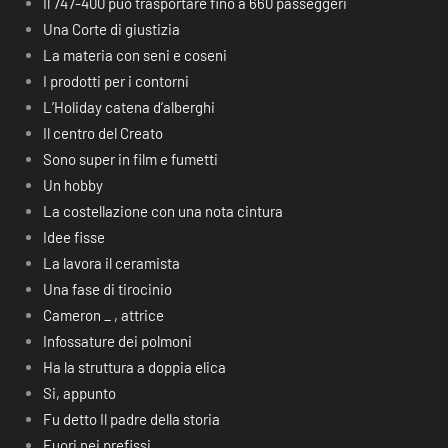
Il 747-400 può trasportare fino a 660 passeggeri
Una Corte di giustizia
La materia con seni e coseni
I prodotti per i contorni
L’Holiday catena d’alberghi
Il centro del Creato
Sono super in film e fumetti
Un hobby
La costellazione con una nota cintura
Idee fisse
La lavora il ceramista
Una fase di tirocinio
Cameron _ , attrice
Infossature dei polmoni
Ha la struttura a doppia elica
Si, appunto
Fu detto Il padre della storia
Fuori nei prefissi