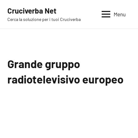
Vai
Cruciverba Net
al
Menu
Cerca la soluzione per i tuoi Cruciverba
contenuto
Grande gruppo
radiotelevisivo europeo