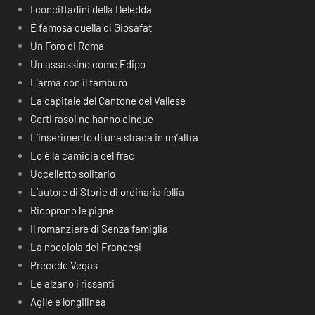
I concittadini della Deledda
É famosa quella di Giosafat
Un Foro di Roma
Un assassino come Edipo
L’arma con il tamburo
La capitale del Cantone del Vallese
Certi rasoi ne hanno cinque
L’inserimento di una strada in un’altra
Lo è la camicia del frac
Uccelletto solitario
L’autore di Storie di ordinaria follia
Ricoprono le pigne
Il romanziere di Senza famiglia
La nocciola dei Francesi
Precede Vegas
Le alzano i rissanti
Agile e longilinea