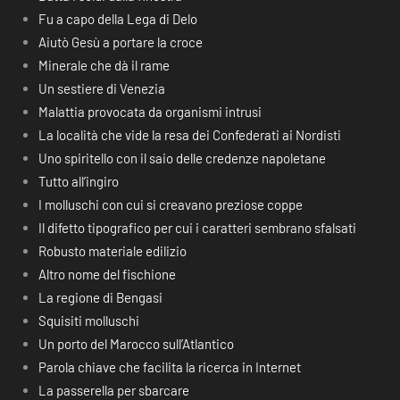
Fu a capo della Lega di Delo
Aiutò Gesù a portare la croce
Minerale che dà il rame
Un sestiere di Venezia
Malattia provocata da organismi intrusi
La località che vide la resa dei Confederati ai Nordisti
Uno spiritello con il saio delle credenze napoletane
Tutto all’ingiro
I molluschi con cui si creavano preziose coppe
Il difetto tipografico per cui i caratteri sembrano sfalsati
Robusto materiale edilizio
Altro nome del fischione
La regione di Bengasi
Squisiti molluschi
Un porto del Marocco sull’Atlantico
Parola chiave che facilita la ricerca in Internet
La passerella per sbarcare