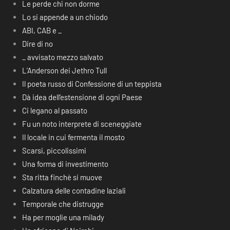
Le perde chi non dorme
Lo si appende a un chiodo
ABI, CAB e _
Dire di no
_ avvisato mezzo salvato
L’Anderson dei Jethro Tull
Il poeta russo di Confessione di un teppista
Dà idea dell’estensione di ogni Paese
Ci legano al passato
Fu un noto interprete di sceneggiate
Il locale in cui fermenta il mosto
Scarsi, piccolissimi
Una forma di investimento
Sta ritta finchè si muove
Calzatura delle contadine laziali
Temporale che distrugge
Ha per moglie una milady