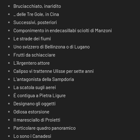
Bruciacchiato, inaridito
_ delle Tre Gole, in Cina
Successivi, posteriori
Componimento in endecasillabi sciolti di Manzoni
Le strade dei fiumi
Uno svizzero di Bellinzona o di Lugano
Frutti da schiacciare
L’Argentero attore
Calipso vi trattenne Ulisse per sette anni
L’antagonista della Sampdoria
La scatola sugli aerei
É contigua a Pietra Ligure
Designano gli oggetti
Odiosa estorsione
Il maresciallo di Proietti
Particolare quadro panoramico
Lo sono i Canadesi