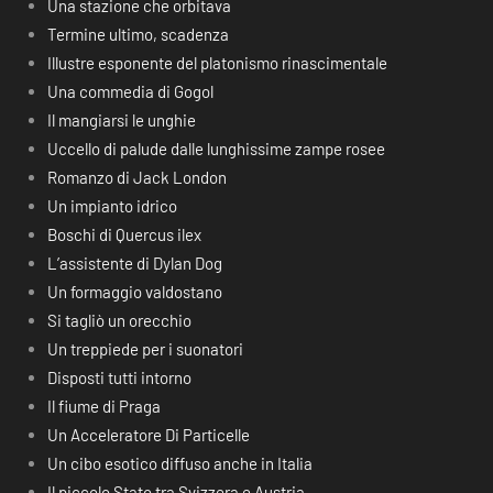
Una stazione che orbitava
Termine ultimo, scadenza
Illustre esponente del platonismo rinascimentale
Una commedia di Gogol
Il mangiarsi le unghie
Uccello di palude dalle lunghissime zampe rosee
Romanzo di Jack London
Un impianto idrico
Boschi di Quercus ilex
L’assistente di Dylan Dog
Un formaggio valdostano
Si tagliò un orecchio
Un treppiede per i suonatori
Disposti tutti intorno
Il fiume di Praga
Un Acceleratore Di Particelle
Un cibo esotico diffuso anche in Italia
Il piccolo Stato tra Svizzera e Austria