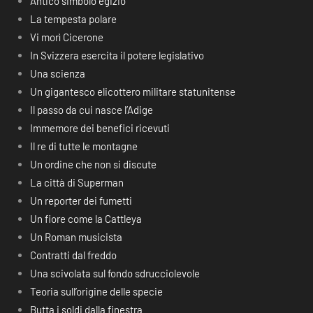
Antico simbolo egizio
La tempesta polare
Vi morì Cicerone
In Svizzera esercita il potere legislativo
Una scienza
Un gigantesco elicottero militare statunitense
Il passo da cui nasce l’Adige
Immemore dei benefici ricevuti
Il re di tutte le montagne
Un ordine che non si discute
La città di Superman
Un reporter dei fumetti
Un fiore come la Cattleya
Un Roman musicista
Contratti dal freddo
Una scivolata sul fondo sdrucciolevole
Teoria sull’origine delle specie
Butta i soldi dalla finestra