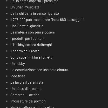
Chi lo perde aspetta il prossimo
Un Brian musicista
Le fa chi parla in senso figurato
Il 747-400 può trasportare fino a 660 passeggeri
Una Corte di giustizia
La materia con seni e coseni
I prodotti per i contorni
L’Holiday catena d’alberghi
Il centro del Creato
Sono super in film e fumetti
Un hobby
La costellazione con una nota cintura
Idee fisse
La lavora il ceramista
Una fase di tirocinio
Cameron _ , attrice
Infossature dei polmoni
Ha la struttura a doppia elica