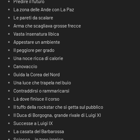
Predire il futuro
La zona delle Ande con La Paz
Le pareti da scalare
Arma che scagliava grosse frecce
Vasta insenatura libica
Appestare un ambiente
Il peggiore per grado
Una noce ricca di calorie
Canovaccio
Guida la Corea del Nord
Una luce che trapela nel buio
Contraddirsi o rammaricarsi
Là dove finisce il corso
Il tuffo della rockstar che si getta sul pubblico
Il Duca di Borgogna, grande rivale di Luigi XI
Successe a Luigi IX
La casata del Barbarossa
Sciocco… in tono ironico