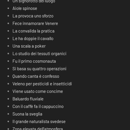
Un signorotto del luogo
Aiole spinose
La provoca uno sforzo
Fece innamorare Venere
La convalida la pratica
Le ha doppie il cavallo
Una scala a poker
Lo studio dei tessuti organici
Fu il primo cosmonauta
Si basa su quattro operazioni
Quando canta è confesso
Veleno per pesticidi e insetticidi
Viene usato come concime
Baluardo fluviale
Con il caffè fa il cappuccino
Suona la sveglia
Il grande naturalista svedese
Zona elevata dell’atmosfera