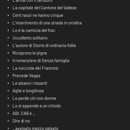
L’arma con il tamburo
La capitale del Cantone del Vallese
Certi rasoi ne hanno cinque
L’inserimento di una strada in un’altra
Lo è la camicia del frac
Uccelletto solitario
L’autore di Storie di ordinaria follia
Ricoprono le pigne
Il romanziere di Senza famiglia
La nocciola dei Francesi
Precede Vegas
Le alzano i rissanti
Agile e longilinea
Le perde chi non dorme
Lo si appende a un chiodo
ABI, CAB e _
Dire di no
_ avvisato mezzo salvato