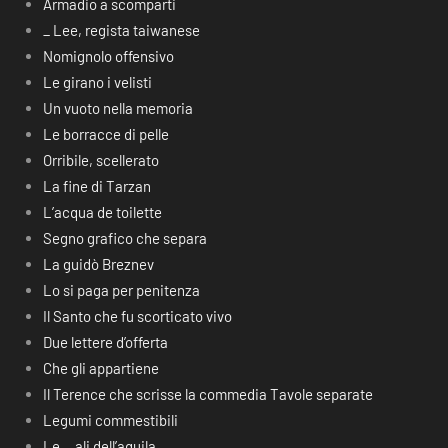
Armadio a scomparti
_ Lee, regista taiwanese
Nomignolo offensivo
Le girano i velisti
Un vuoto nella memoria
Le borracce di pelle
Orribile, scellerato
La fine di Tarzan
L’acqua de toilette
Segno grafico che separa
La guidò Breznev
Lo si paga per penitenza
Il Santo che fu scorticato vivo
Due lettere d’offerta
Che gli appartiene
Il Terence che scrisse la commedia Tavole separate
Legumi commestibili
Le… ali dell’aquila