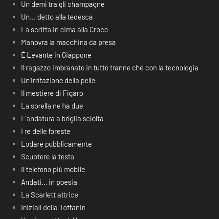
Un demi tra gli champagne
Un… detto alla tedesca
La scritta in cima alla Croce
Manovra la macchina da presa
É Levante in Giappone
Il ragazzo imbranato in tutto tranne che con la tecnologia
Un’irritazione della pelle
Il mestiere di Figaro
La sorella ne ha due
L’andatura a briglia sciolta
I re delle foreste
Lodare pubblicamente
Scuotere la testa
Il telefono più mobile
Andati… in poesia
La Scarlett attrice
Iniziali della Toffanin