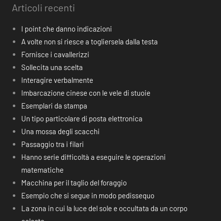
Articoli recenti
I point che danno indicazioni
A volte non si riesce a togliersela dalla testa
Fornisce i cavallerizzi
Sollecita una scelta
Interagire verbalmente
Imbarcazione cinese con le vele di stuoie
Esemplari da stampa
Un tipo particolare di posta elettronica
Una mossa degli scacchi
Passaggio tra i filari
Hanno serie difficoltà a eseguire le operazioni
matematiche
Macchina per il taglio del foraggio
Esempio che si segue in modo pedissequo
La zona in cui la luce del sole e occultata da un corpo