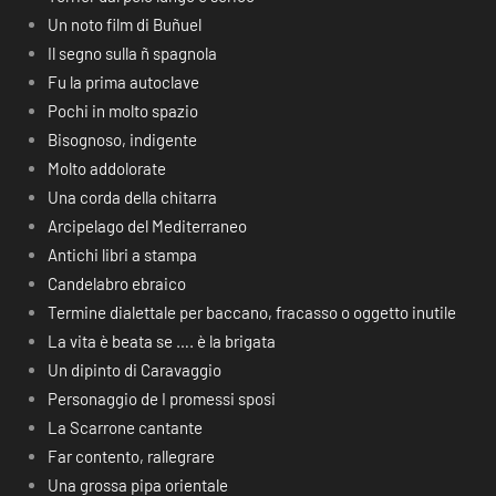
Un noto film di Buñuel
Il segno sulla ñ spagnola
Fu la prima autoclave
Pochi in molto spazio
Bisognoso, indigente
Molto addolorate
Una corda della chitarra
Arcipelago del Mediterraneo
Antichi libri a stampa
Candelabro ebraico
Termine dialettale per baccano, fracasso o oggetto inutile
La vita è beata se …. è la brigata
Un dipinto di Caravaggio
Personaggio de I promessi sposi
La Scarrone cantante
Far contento, rallegrare
Una grossa pipa orientale