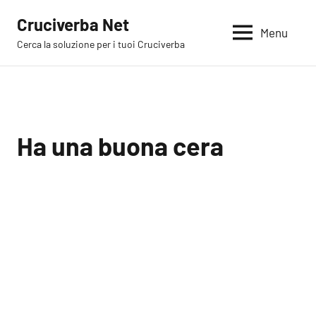
Vai
Cruciverba Net
al
Menu
Cerca la soluzione per i tuoi Cruciverba
contenuto
Ha una buona cera