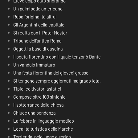
Lieve colpo dato sfiorando
Un palmipede americano
Ruba l’originalità altrui
Gli Argentini della capitale
Si recita con il Pater Noster
Tribuno dell’antica Roma
Oggetti a base di caseina
Il poeta fiorentino con il quale tenzonò Dante
Un vandalo immaturo
Una festa fiorentina del giovedì grasso
Si tengono sempre aggiornati malgrado l’età.
Tipici coltivatori asiatici
Compose oltre 100 sinfonie
Il sotterraneo della chiesa
Chiude una pendenza
La febbre in linguaggio medico
Località turistica delle Marche
Terrier dal pelo lungo e serico