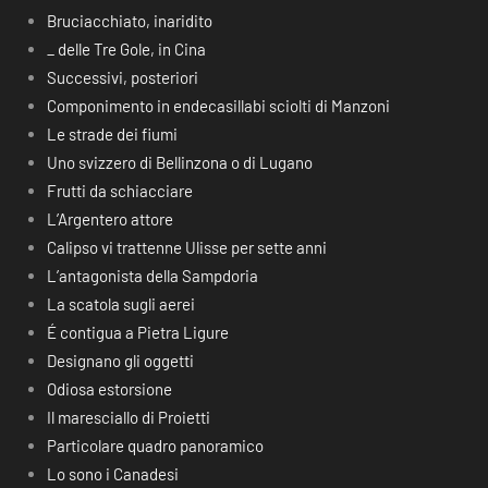
Bruciacchiato, inaridito
_ delle Tre Gole, in Cina
Successivi, posteriori
Componimento in endecasillabi sciolti di Manzoni
Le strade dei fiumi
Uno svizzero di Bellinzona o di Lugano
Frutti da schiacciare
L’Argentero attore
Calipso vi trattenne Ulisse per sette anni
L’antagonista della Sampdoria
La scatola sugli aerei
É contigua a Pietra Ligure
Designano gli oggetti
Odiosa estorsione
Il maresciallo di Proietti
Particolare quadro panoramico
Lo sono i Canadesi