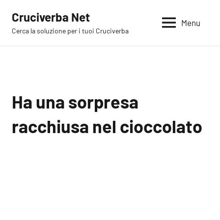
Vai
Cruciverba Net
al
Menu
Cerca la soluzione per i tuoi Cruciverba
contenuto
Ha una sorpresa
racchiusa nel cioccolato