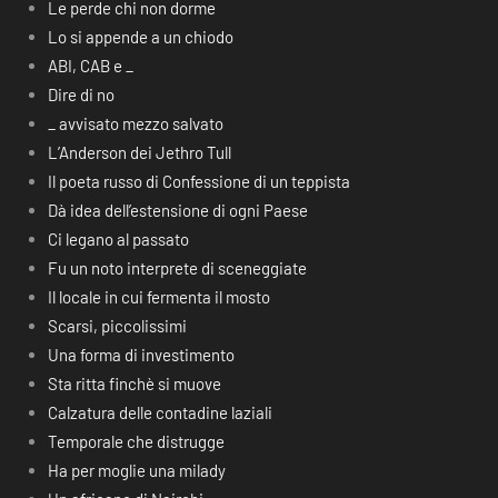
Le perde chi non dorme
Lo si appende a un chiodo
ABI, CAB e _
Dire di no
_ avvisato mezzo salvato
L’Anderson dei Jethro Tull
Il poeta russo di Confessione di un teppista
Dà idea dell’estensione di ogni Paese
Ci legano al passato
Fu un noto interprete di sceneggiate
Il locale in cui fermenta il mosto
Scarsi, piccolissimi
Una forma di investimento
Sta ritta finchè si muove
Calzatura delle contadine laziali
Temporale che distrugge
Ha per moglie una milady