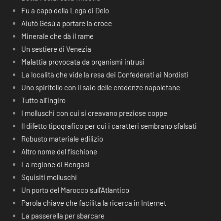
Fu a capo della Lega di Delo
Aiutò Gesù a portare la croce
Minerale che dà il rame
Un sestiere di Venezia
Malattia provocata da organismi intrusi
La località che vide la resa dei Confederati ai Nordisti
Uno spiritello con il saio delle credenze napoletane
Tutto all’ingiro
I molluschi con cui si creavano preziose coppe
Il difetto tipografico per cui i caratteri sembrano sfalsati
Robusto materiale edilizio
Altro nome del fischione
La regione di Bengasi
Squisiti molluschi
Un porto del Marocco sull’Atlantico
Parola chiave che facilita la ricerca in Internet
La passerella per sbarcare