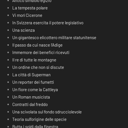
Antico simbolo egizio
La tempesta polare
Vi morì Cicerone
In Svizzera esercita il potere legislativo
Una scienza
Un gigantesco elicottero militare statunitense
Il passo da cui nasce l’Adige
Immemore dei benefici ricevuti
Il re di tutte le montagne
Un ordine che non si discute
La città di Superman
Un reporter dei fumetti
Un fiore come la Cattleya
Un Roman musicista
Contratti dal freddo
Una scivolata sul fondo sdrucciolevole
Teoria sull’origine delle specie
Butta i soldi dalla finestra