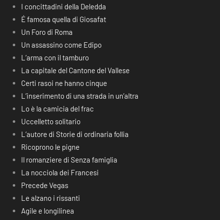
I concittadini della Deledda
É famosa quella di Giosafat
Un Foro di Roma
Un assassino come Edipo
L’arma con il tamburo
La capitale del Cantone del Vallese
Certi rasoi ne hanno cinque
L’inserimento di una strada in un’altra
Lo è la camicia del frac
Uccelletto solitario
L’autore di Storie di ordinaria follia
Ricoprono le pigne
Il romanziere di Senza famiglia
La nocciola dei Francesi
Precede Vegas
Le alzano i rissanti
Agile e longilinea