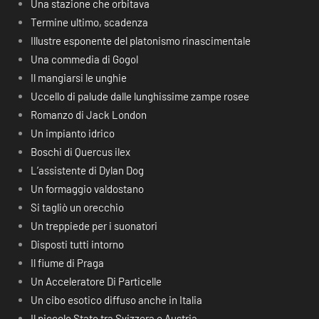
Una stazione che orbitava
Termine ultimo, scadenza
Illustre esponente del platonismo rinascimentale
Una commedia di Gogol
Il mangiarsi le unghie
Uccello di palude dalle lunghissime zampe rosee
Romanzo di Jack London
Un impianto idrico
Boschi di Quercus ilex
L’assistente di Dylan Dog
Un formaggio valdostano
Si tagliò un orecchio
Un treppiede per i suonatori
Disposti tutti intorno
Il fiume di Praga
Un Acceleratore Di Particelle
Un cibo esotico diffuso anche in Italia
Il piccolo Stato tra Svizzera e Austria