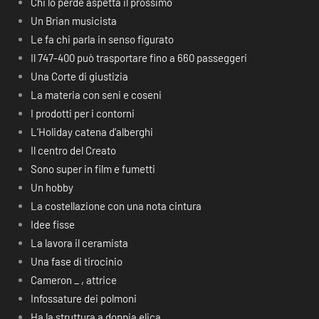
Chi lo perde aspetta il prossimo
Un Brian musicista
Le fa chi parla in senso figurato
Il 747-400 può trasportare fino a 660 passeggeri
Una Corte di giustizia
La materia con seni e coseni
I prodotti per i contorni
L’Holiday catena d’alberghi
Il centro del Creato
Sono super in film e fumetti
Un hobby
La costellazione con una nota cintura
Idee fisse
La lavora il ceramista
Una fase di tirocinio
Cameron _ , attrice
Infossature dei polmoni
Ha la struttura a doppia elica