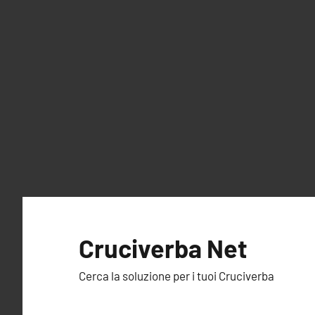
Vai
al
Cruciverba Net
contenuto
Cerca la soluzione per i tuoi Cruciverba