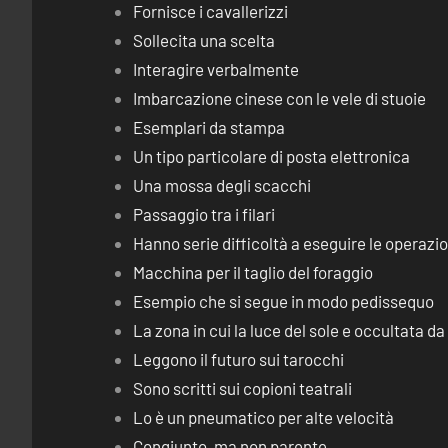
Fornisce i cavallerizzi
Sollecita una scelta
Interagire verbalmente
Imbarcazione cinese con le vele di stuoie
Esemplari da stampa
Un tipo particolare di posta elettronica
Una mossa degli scacchi
Passaggio tra i filari
Hanno serie difficoltà a eseguire le operaz
Macchina per il taglio del foraggio
Esempio che si segue in modo pedissequo
La zona in cui la luce del sole e occultata d
Leggono il futuro sui tarocchi
Sono scritti sui copioni teatrali
Lo è un pneumatico per alte velocità
Congiunto, ma non parente