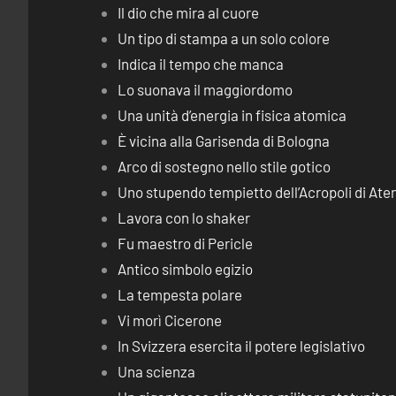
Il dio che mira al cuore
Un tipo di stampa a un solo colore
Indica il tempo che manca
Lo suonava il maggiordomo
Una unità d’energia in fisica atomica
È vicina alla Garisenda di Bologna
Arco di sostegno nello stile gotico
Uno stupendo tempietto dell’Acropoli di Ate
Lavora con lo shaker
Fu maestro di Pericle
Antico simbolo egizio
La tempesta polare
Vi morì Cicerone
In Svizzera esercita il potere legislativo
Una scienza