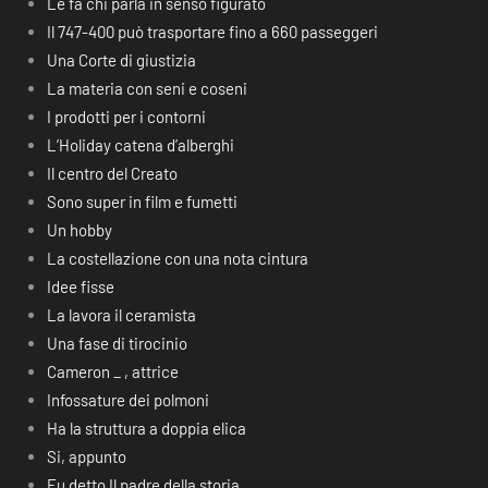
Le fa chi parla in senso figurato
Il 747-400 può trasportare fino a 660 passeggeri
Una Corte di giustizia
La materia con seni e coseni
I prodotti per i contorni
L’Holiday catena d’alberghi
Il centro del Creato
Sono super in film e fumetti
Un hobby
La costellazione con una nota cintura
Idee fisse
La lavora il ceramista
Una fase di tirocinio
Cameron _ , attrice
Infossature dei polmoni
Ha la struttura a doppia elica
Si, appunto
Fu detto Il padre della storia