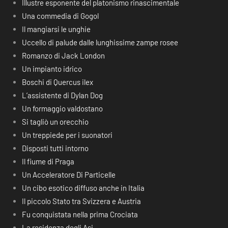
Illustre esponente del platonismo rinascimentale
Una commedia di Gogol
Il mangiarsi le unghie
Uccello di palude dalle lunghissime zampe rosee
Romanzo di Jack London
Un impianto idrico
Boschi di Quercus ilex
L’assistente di Dylan Dog
Un formaggio valdostano
Si tagliò un orecchio
Un treppiede per i suonatori
Disposti tutti intorno
Il fiume di Praga
Un Acceleratore Di Particelle
Un cibo esotico diffuso anche in Italia
Il piccolo Stato tra Svizzera e Austria
Fu conquistata nella prima Crociata
La residenza degli Asi