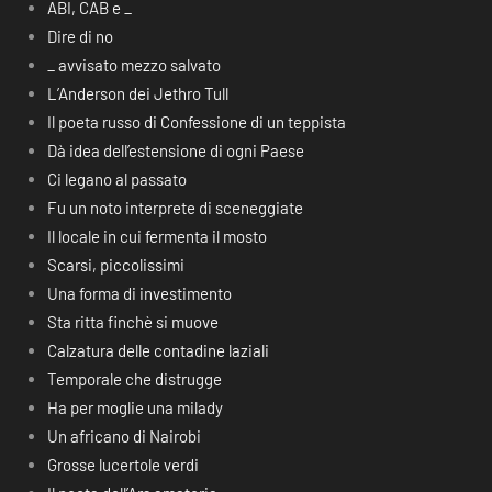
ABI, CAB e _
Dire di no
_ avvisato mezzo salvato
L’Anderson dei Jethro Tull
Il poeta russo di Confessione di un teppista
Dà idea dell’estensione di ogni Paese
Ci legano al passato
Fu un noto interprete di sceneggiate
Il locale in cui fermenta il mosto
Scarsi, piccolissimi
Una forma di investimento
Sta ritta finchè si muove
Calzatura delle contadine laziali
Temporale che distrugge
Ha per moglie una milady
Un africano di Nairobi
Grosse lucertole verdi