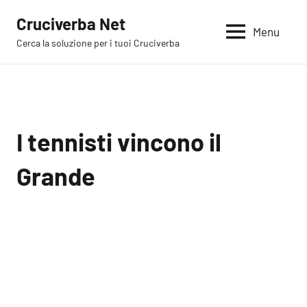
Vai
Cruciverba Net
al
Menu
Cerca la soluzione per i tuoi Cruciverba
contenuto
I tennisti vincono il
Grande