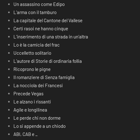
Un assassino come Edipo
L’arma con il tamburo
La capitale del Cantone del Vallese
Certi rasoi ne hanno cinque
L’inserimento di una strada in un’altra
Lo è la camicia del frac
Uccelletto solitario
L’autore di Storie di ordinaria follia
Ricoprono le pigne
Il romanziere di Senza famiglia
La nocciola dei Francesi
Precede Vegas
Le alzano i rissanti
Agile e longilinea
Le perde chi non dorme
Lo si appende a un chiodo
ABI, CAB e _