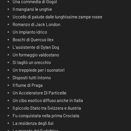
Una commedia di Gogol
Il mangiarsi le unghie
Uccello di palude dalle lunghissime zampe rosee
Romanzo di Jack London
Un impianto idrico
Boschi di Quercus ilex
L’assistente di Dylan Dog
Un formaggio valdostano
Si tagliò un orecchio
Un treppiede per i suonatori
Disposti tutti intorno
Il fiume di Praga
Un Acceleratore Di Particelle
Un cibo esotico diffuso anche in Italia
Il piccolo Stato tra Svizzera e Austria
Fu conquistata nella prima Crociata
La residenza degli Asi
La moneta del Sudafrica