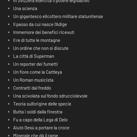
In Svizzera esercita il potere legislativo
Una scienza
Un gigantesco elicottero militare statunitense
Il passo da cui nasce l’Adige
Immemore dei benefici ricevuti
Il re di tutte le montagne
Un ordine che non si discute
La città di Superman
Un reporter dei fumetti
Un fiore come la Cattleya
Un Roman musicista
Contratti dal freddo
Una scivolata sul fondo sdrucciolevole
Teoria sull’origine delle specie
Butta i soldi dalla finestra
Fu a capo della Lega di Delo
Aiutò Gesù a portare la croce
Minerale che dà il rame