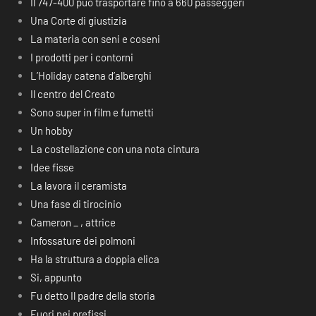
Il 747-400 può trasportare fino a 660 passeggeri
Una Corte di giustizia
La materia con seni e coseni
I prodotti per i contorni
L’Holiday catena d’alberghi
Il centro del Creato
Sono super in film e fumetti
Un hobby
La costellazione con una nota cintura
Idee fisse
La lavora il ceramista
Una fase di tirocinio
Cameron _ , attrice
Infossature dei polmoni
Ha la struttura a doppia elica
Si, appunto
Fu detto Il padre della storia
Fuori nei prefissi