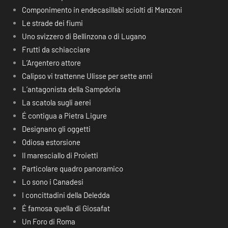
Componimento in endecasillabi sciolti di Manzoni
Le strade dei fiumi
Uno svizzero di Bellinzona o di Lugano
Frutti da schiacciare
L’Argentero attore
Calipso vi trattenne Ulisse per sette anni
L’antagonista della Sampdoria
La scatola sugli aerei
É contigua a Pietra Ligure
Designano gli oggetti
Odiosa estorsione
Il maresciallo di Proietti
Particolare quadro panoramico
Lo sono i Canadesi
I concittadini della Deledda
É famosa quella di Giosafat
Un Foro di Roma