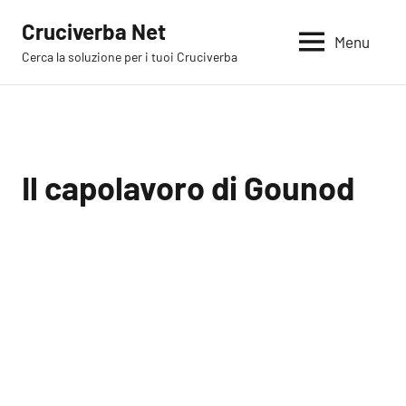
Vai
Cruciverba Net
al
Menu
Cerca la soluzione per i tuoi Cruciverba
contenuto
Il capolavoro di Gounod