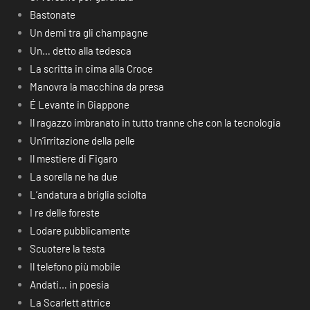
Bastonate
Un demi tra gli champagne
Un… detto alla tedesca
La scritta in cima alla Croce
Manovra la macchina da presa
É Levante in Giappone
Il ragazzo imbranato in tutto tranne che con la tecnologia
Un’irritazione della pelle
Il mestiere di Figaro
La sorella ne ha due
L’andatura a briglia sciolta
I re delle foreste
Lodare pubblicamente
Scuotere la testa
Il telefono più mobile
Andati… in poesia
La Scarlett attrice