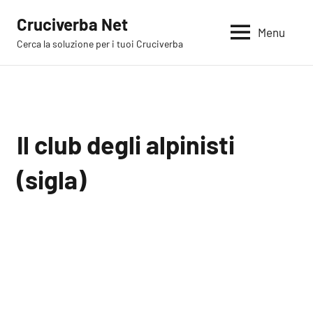
Vai
Cruciverba Net
al
Menu
Cerca la soluzione per i tuoi Cruciverba
contenuto
Il club degli alpinisti
(sigla)