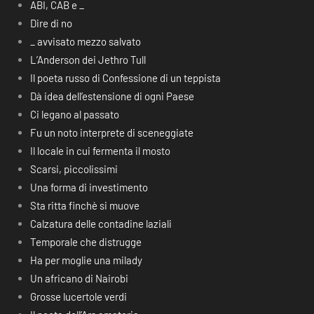
ABI, CAB e _
Dire di no
_ avvisato mezzo salvato
L’Anderson dei Jethro Tull
Il poeta russo di Confessione di un teppista
Dà idea dell’estensione di ogni Paese
Ci legano al passato
Fu un noto interprete di sceneggiate
Il locale in cui fermenta il mosto
Scarsi, piccolissimi
Una forma di investimento
Sta ritta finchè si muove
Calzatura delle contadine laziali
Temporale che distrugge
Ha per moglie una milady
Un africano di Nairobi
Grosse lucertole verdi