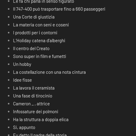
Le fa chi parla in senso figurato
Il 747-400 può trasportare fino a 660 passeggeri
Una Corte di giustizia
La materia con seni e coseni
I prodotti per i contorni
L’Holiday catena d’alberghi
Il centro del Creato
Sono super in film e fumetti
Un hobby
La costellazione con una nota cintura
Idee fisse
La lavora il ceramista
Una fase di tirocinio
Cameron _ , attrice
Infossature dei polmoni
Ha la struttura a doppia elica
Si, appunto
Fu detto Il padre della storia