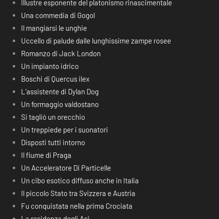
Illustre esponente del platonismo rinascimentale
Una commedia di Gogol
Il mangiarsi le unghie
Uccello di palude dalle lunghissime zampe rosee
Romanzo di Jack London
Un impianto idrico
Boschi di Quercus ilex
L’assistente di Dylan Dog
Un formaggio valdostano
Si tagliò un orecchio
Un treppiede per i suonatori
Disposti tutti intorno
Il fiume di Praga
Un Acceleratore Di Particelle
Un cibo esotico diffuso anche in Italia
Il piccolo Stato tra Svizzera e Austria
Fu conquistata nella prima Crociata
La residenza degli Asi