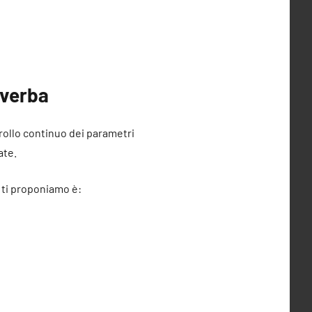
iverba
ntrollo continuo dei parametri
ate.
e ti proponiamo è: