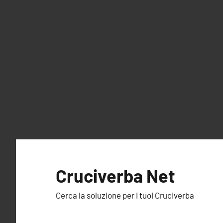
Vai
al
Cruciverba Net
contenuto
Cerca la soluzione per i tuoi Cruciverba