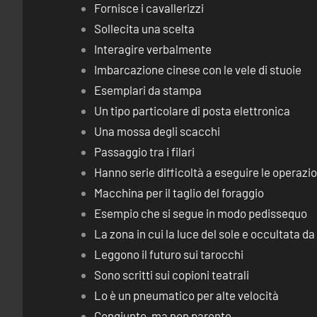
Fornisce i cavallerizzi
Sollecita una scelta
Interagire verbalmente
Imbarcazione cinese con le vele di stuoie
Esemplari da stampa
Un tipo particolare di posta elettronica
Una mossa degli scacchi
Passaggio tra i filari
Hanno serie difficoltà a eseguire le operaz
Macchina per il taglio del foraggio
Esempio che si segue in modo pedissequo
La zona in cui la luce del sole e occultata d
Leggono il futuro sui tarocchi
Sono scritti sui copioni teatrali
Lo è un pneumatico per alte velocità
Congiunto, ma non parente