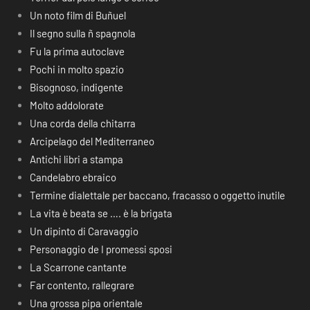
Un noto film di Buñuel
Il segno sulla ñ spagnola
Fu la prima autoclave
Pochi in molto spazio
Bisognoso, indigente
Molto addolorate
Una corda della chitarra
Arcipelago del Mediterraneo
Antichi libri a stampa
Candelabro ebraico
Termine dialettale per baccano, fracasso o oggetto inutile
La vita è beata se …. è la brigata
Un dipinto di Caravaggio
Personaggio de I promessi sposi
La Scarrone cantante
Far contento, rallegrare
Una grossa pipa orientale