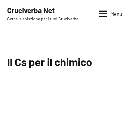
Vai
Cruciverba Net
al
Menu
Cerca la soluzione per i tuoi Cruciverba
contenuto
Il Cs per il chimico