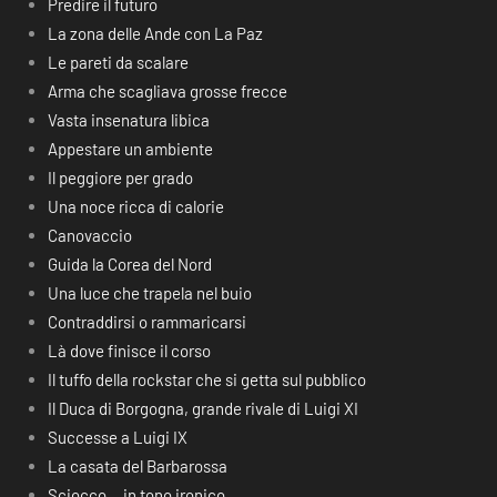
Predire il futuro
La zona delle Ande con La Paz
Le pareti da scalare
Arma che scagliava grosse frecce
Vasta insenatura libica
Appestare un ambiente
Il peggiore per grado
Una noce ricca di calorie
Canovaccio
Guida la Corea del Nord
Una luce che trapela nel buio
Contraddirsi o rammaricarsi
Là dove finisce il corso
Il tuffo della rockstar che si getta sul pubblico
Il Duca di Borgogna, grande rivale di Luigi XI
Successe a Luigi IX
La casata del Barbarossa
Sciocco… in tono ironico