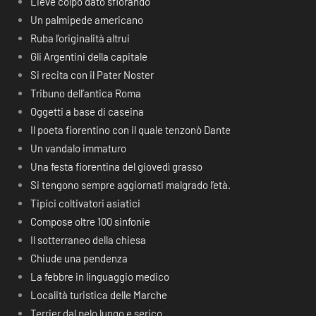
Lieve colpo dato sfiorando
Un palmipede americano
Ruba l’originalità altrui
Gli Argentini della capitale
Si recita con il Pater Noster
Tribuno dell’antica Roma
Oggetti a base di caseina
Il poeta fiorentino con il quale tenzonò Dante
Un vandalo immaturo
Una festa fiorentina del giovedì grasso
Si tengono sempre aggiornati malgrado l’età.
Tipici coltivatori asiatici
Compose oltre 100 sinfonie
Il sotterraneo della chiesa
Chiude una pendenza
La febbre in linguaggio medico
Località turistica delle Marche
Terrier dal pelo lungo e serico