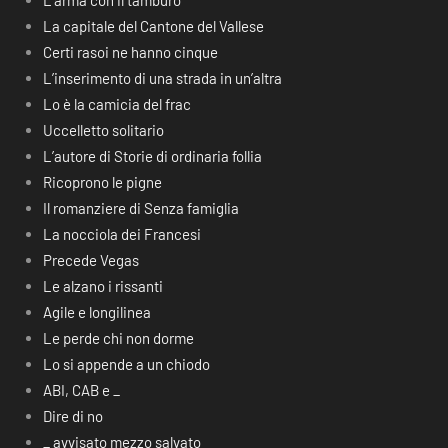
L’arma con il tamburo
La capitale del Cantone del Vallese
Certi rasoi ne hanno cinque
L’inserimento di una strada in un’altra
Lo è la camicia del frac
Uccelletto solitario
L’autore di Storie di ordinaria follia
Ricoprono le pigne
Il romanziere di Senza famiglia
La nocciola dei Francesi
Precede Vegas
Le alzano i rissanti
Agile e longilinea
Le perde chi non dorme
Lo si appende a un chiodo
ABI, CAB e _
Dire di no
_ avvisato mezzo salvato