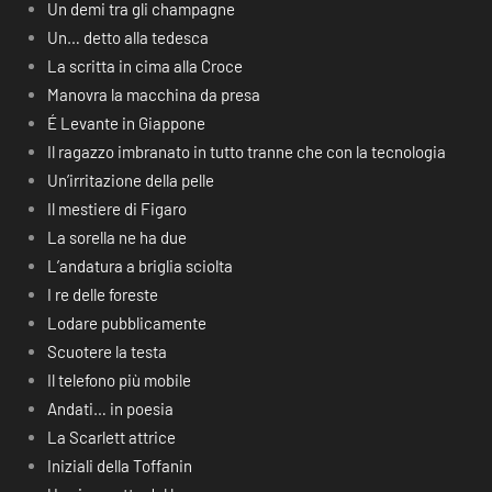
Un demi tra gli champagne
Un… detto alla tedesca
La scritta in cima alla Croce
Manovra la macchina da presa
É Levante in Giappone
Il ragazzo imbranato in tutto tranne che con la tecnologia
Un’irritazione della pelle
Il mestiere di Figaro
La sorella ne ha due
L’andatura a briglia sciolta
I re delle foreste
Lodare pubblicamente
Scuotere la testa
Il telefono più mobile
Andati… in poesia
La Scarlett attrice
Iniziali della Toffanin