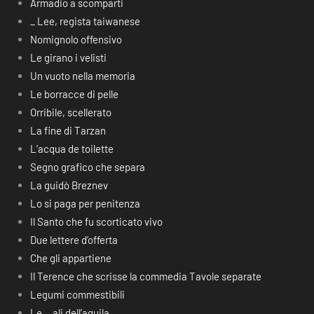
Armadio a scomparti
_ Lee, regista taiwanese
Nomignolo offensivo
Le girano i velisti
Un vuoto nella memoria
Le borracce di pelle
Orribile, scellerato
La fine di Tarzan
L’acqua de toilette
Segno grafico che separa
La guidò Breznev
Lo si paga per penitenza
Il Santo che fu scorticato vivo
Due lettere d’offerta
Che gli appartiene
Il Terence che scrisse la commedia Tavole separate
Legumi commestibili
Le… ali dell’aquila