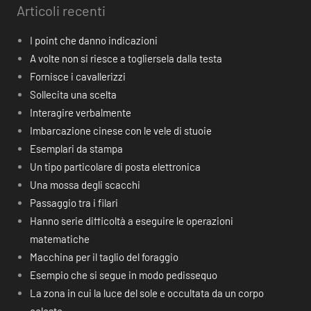
Articoli recenti
I point che danno indicazioni
A volte non si riesce a togliersela dalla testa
Fornisce i cavallerizzi
Sollecita una scelta
Interagire verbalmente
Imbarcazione cinese con le vele di stuoie
Esemplari da stampa
Un tipo particolare di posta elettronica
Una mossa degli scacchi
Passaggio tra i filari
Hanno serie difficoltà a eseguire le operazioni
matematiche
Macchina per il taglio del foraggio
Esempio che si segue in modo pedissequo
La zona in cui la luce del sole e occultata da un corpo