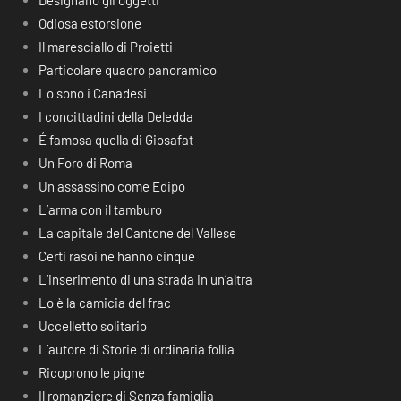
Designano gli oggetti
Odiosa estorsione
Il maresciallo di Proietti
Particolare quadro panoramico
Lo sono i Canadesi
I concittadini della Deledda
É famosa quella di Giosafat
Un Foro di Roma
Un assassino come Edipo
L’arma con il tamburo
La capitale del Cantone del Vallese
Certi rasoi ne hanno cinque
L’inserimento di una strada in un’altra
Lo è la camicia del frac
Uccelletto solitario
L’autore di Storie di ordinaria follia
Ricoprono le pigne
Il romanziere di Senza famiglia