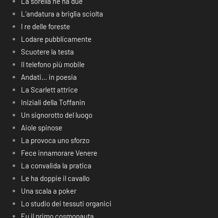
La sorella ne ha due
L’andatura a briglia sciolta
I re delle foreste
Lodare pubblicamente
Scuotere la testa
Il telefono più mobile
Andati… in poesia
La Scarlett attrice
Iniziali della Toffanin
Un signorotto del luogo
Aiole spinose
La provoca uno sforzo
Fece innamorare Venere
La convalida la pratica
Le ha doppie il cavallo
Una scala a poker
Lo studio dei tessuti organici
Fu il primo cosmonauta