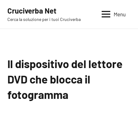
Vai
Cruciverba Net
al
Menu
Cerca la soluzione per i tuoi Cruciverba
contenuto
Il dispositivo del lettore
DVD che blocca il
fotogramma