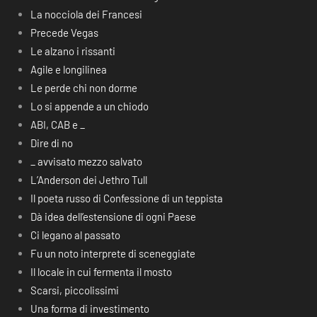
La nocciola dei Francesi
Precede Vegas
Le alzano i rissanti
Agile e longilinea
Le perde chi non dorme
Lo si appende a un chiodo
ABI, CAB e _
Dire di no
_ avvisato mezzo salvato
L’Anderson dei Jethro Tull
Il poeta russo di Confessione di un teppista
Dà idea dell’estensione di ogni Paese
Ci legano al passato
Fu un noto interprete di sceneggiate
Il locale in cui fermenta il mosto
Scarsi, piccolissimi
Una forma di investimento