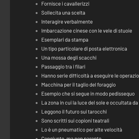
Fornisce i cavallerizzi
Sollecita una scelta
Interagire verbalmente
Imbarcazione cinese con le vele di stuoie
Esemplari da stampa
Un tipo particolare di posta elettronica
Una mossa degli scacchi
Passaggio tra i filari
Hanno serie difficoltà a eseguire le operaz
Macchina per il taglio del foraggio
Esempio che si segue in modo pedissequo
La zona in cui la luce del sole e occultata d
Leggono il futuro sui tarocchi
Sono scritti sui copioni teatrali
Lo è un pneumatico per alte velocità
Congiunto, ma non parente