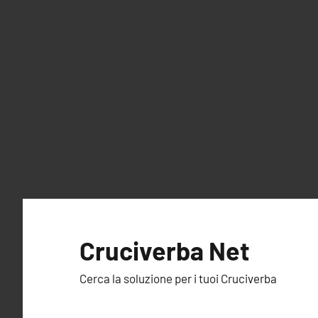
Vai
al
Cruciverba Net
contenuto
Cerca la soluzione per i tuoi Cruciverba