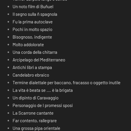
Un noto film di Buñuel
Il segno sulla ñ spagnola
Fu la prima autoclave
Pochi in molto spazio
Bisognoso, indigente
Molto addolorate
Una corda della chitarra
Arcipelago del Mediterraneo
Antichi libri a stampa
Candelabro ebraico
Termine dialettale per baccano, fracasso o oggetto inutile
La vita è beata se …. è la brigata
Un dipinto di Caravaggio
Personaggio de I promessi sposi
La Scarrone cantante
Far contento, rallegrare
Una grossa pipa orientale