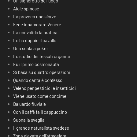
Un signorotto del luogo
Aiole spinose
La provoca uno sforzo
Fece innamorare Venere
La convalida la pratica
Le ha doppie il cavallo
Una scala a poker
Lo studio dei tessuti organici
Fu il primo cosmonauta
Si basa su quattro operazioni
Quando canta è confesso
Veleno per pesticidi e insetticidi
Viene usato come concime
Baluardo fluviale
Con il caffè fa il cappuccino
Suona la sveglia
Il grande naturalista svedese
Zona elevata dell’atmosfera