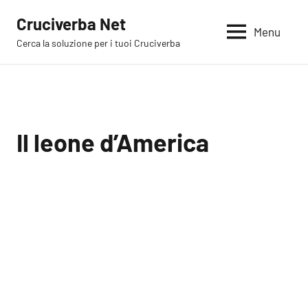
Vai
Cruciverba Net
al
Menu
Cerca la soluzione per i tuoi Cruciverba
contenuto
Il leone d’America