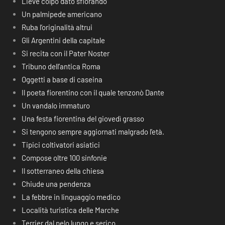
Lieve colpo dato sfiorando
Un palmipede americano
Ruba l’originalità altrui
Gli Argentini della capitale
Si recita con il Pater Noster
Tribuno dell’antica Roma
Oggetti a base di caseina
Il poeta fiorentino con il quale tenzonò Dante
Un vandalo immaturo
Una festa fiorentina del giovedì grasso
Si tengono sempre aggiornati malgrado l’età.
Tipici coltivatori asiatici
Compose oltre 100 sinfonie
Il sotterraneo della chiesa
Chiude una pendenza
La febbre in linguaggio medico
Località turistica delle Marche
Terrier dal pelo lungo e serico