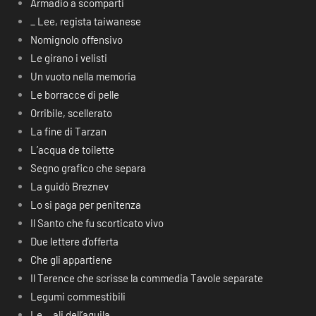
Armadio a scomparti
_ Lee, regista taiwanese
Nomignolo offensivo
Le girano i velisti
Un vuoto nella memoria
Le borracce di pelle
Orribile, scellerato
La fine di Tarzan
L’acqua de toilette
Segno grafico che separa
La guidò Breznev
Lo si paga per penitenza
Il Santo che fu scorticato vivo
Due lettere d’offerta
Che gli appartiene
Il Terence che scrisse la commedia Tavole separate
Legumi commestibili
Le… ali dell’aquila