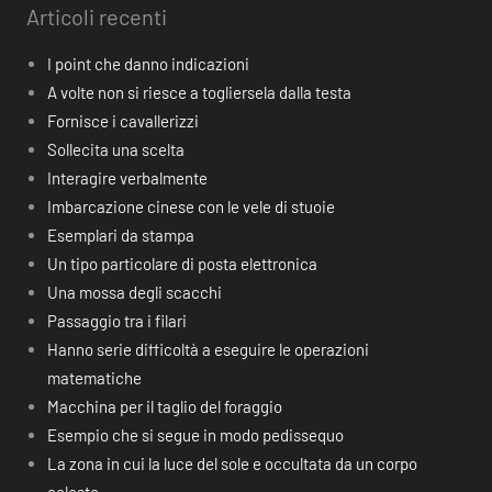
Articoli recenti
I point che danno indicazioni
A volte non si riesce a togliersela dalla testa
Fornisce i cavallerizzi
Sollecita una scelta
Interagire verbalmente
Imbarcazione cinese con le vele di stuoie
Esemplari da stampa
Un tipo particolare di posta elettronica
Una mossa degli scacchi
Passaggio tra i filari
Hanno serie difficoltà a eseguire le operazioni
matematiche
Macchina per il taglio del foraggio
Esempio che si segue in modo pedissequo
La zona in cui la luce del sole e occultata da un corpo