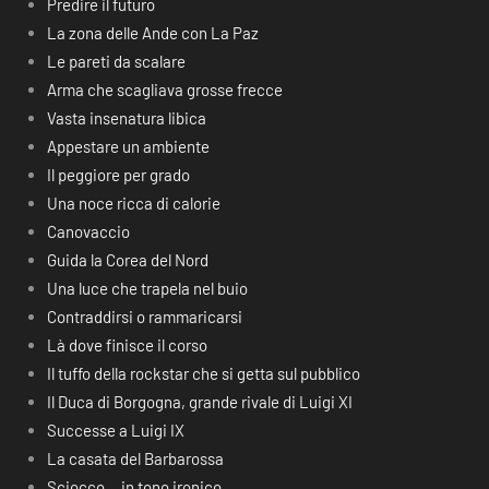
Predire il futuro
La zona delle Ande con La Paz
Le pareti da scalare
Arma che scagliava grosse frecce
Vasta insenatura libica
Appestare un ambiente
Il peggiore per grado
Una noce ricca di calorie
Canovaccio
Guida la Corea del Nord
Una luce che trapela nel buio
Contraddirsi o rammaricarsi
Là dove finisce il corso
Il tuffo della rockstar che si getta sul pubblico
Il Duca di Borgogna, grande rivale di Luigi XI
Successe a Luigi IX
La casata del Barbarossa
Sciocco… in tono ironico