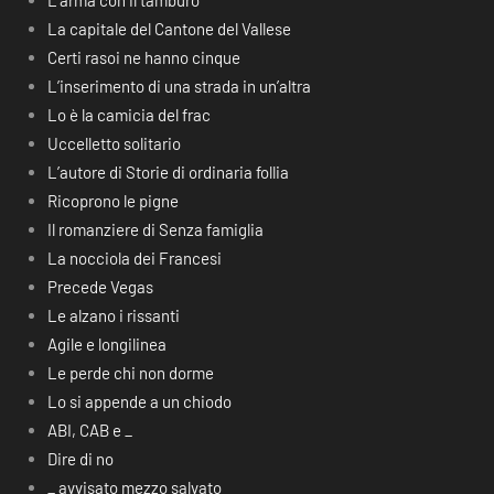
L’arma con il tamburo
La capitale del Cantone del Vallese
Certi rasoi ne hanno cinque
L’inserimento di una strada in un’altra
Lo è la camicia del frac
Uccelletto solitario
L’autore di Storie di ordinaria follia
Ricoprono le pigne
Il romanziere di Senza famiglia
La nocciola dei Francesi
Precede Vegas
Le alzano i rissanti
Agile e longilinea
Le perde chi non dorme
Lo si appende a un chiodo
ABI, CAB e _
Dire di no
_ avvisato mezzo salvato