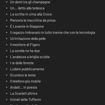
Un demi tra gli champagne
Un… detto alla tedesca
La scritta in cima alla Croce
Manovra la macchina da presa
É Levante in Giappone
Il ragazzo imbranato in tutto tranne che con la tecnologia
Un’irritazione della pelle
Il mestiere di Figaro
La sorella ne ha due
L’andatura a briglia sciolta
I re delle foreste
Lodare pubblicamente
Scuotere la testa
Il telefono più mobile
Andati… in poesia
La Scarlett attrice
Iniziali della Toffanin