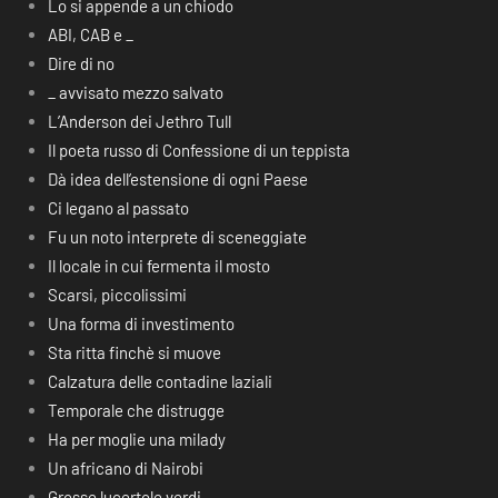
Lo si appende a un chiodo
ABI, CAB e _
Dire di no
_ avvisato mezzo salvato
L’Anderson dei Jethro Tull
Il poeta russo di Confessione di un teppista
Dà idea dell’estensione di ogni Paese
Ci legano al passato
Fu un noto interprete di sceneggiate
Il locale in cui fermenta il mosto
Scarsi, piccolissimi
Una forma di investimento
Sta ritta finchè si muove
Calzatura delle contadine laziali
Temporale che distrugge
Ha per moglie una milady
Un africano di Nairobi
Grosse lucertole verdi