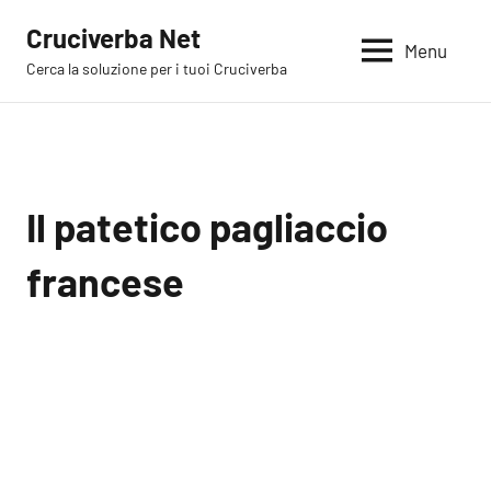
Vai
Cruciverba Net
al
Menu
Cerca la soluzione per i tuoi Cruciverba
contenuto
Il patetico pagliaccio
francese