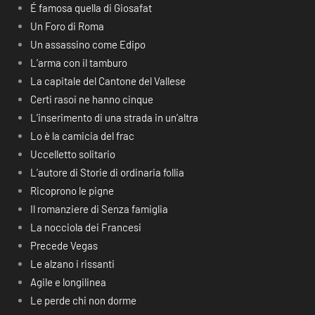
É famosa quella di Giosafat
Un Foro di Roma
Un assassino come Edipo
L’arma con il tamburo
La capitale del Cantone del Vallese
Certi rasoi ne hanno cinque
L’inserimento di una strada in un’altra
Lo è la camicia del frac
Uccelletto solitario
L’autore di Storie di ordinaria follia
Ricoprono le pigne
Il romanziere di Senza famiglia
La nocciola dei Francesi
Precede Vegas
Le alzano i rissanti
Agile e longilinea
Le perde chi non dorme