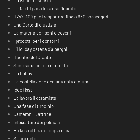
Un Brian musicista
Le fa chi parla in senso figurato
Il 747-400 può trasportare fino a 660 passeggeri
Una Corte di giustizia
La materia con seni e coseni
I prodotti per i contorni
L’Holiday catena d’alberghi
Il centro del Creato
Sono super in film e fumetti
Un hobby
La costellazione con una nota cintura
Idee fisse
La lavora il ceramista
Una fase di tirocinio
Cameron _ , attrice
Infossature dei polmoni
Ha la struttura a doppia elica
Si, appunto