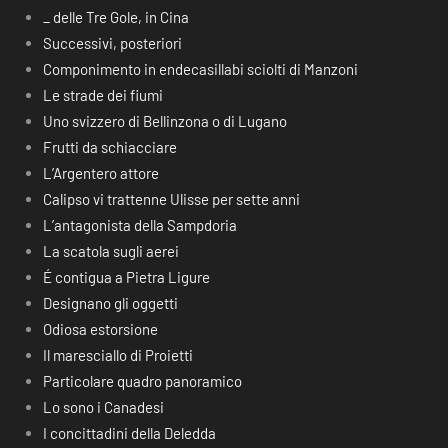
_ delle Tre Gole, in Cina
Successivi, posteriori
Componimento in endecasillabi sciolti di Manzoni
Le strade dei fiumi
Uno svizzero di Bellinzona o di Lugano
Frutti da schiacciare
L’Argentero attore
Calipso vi trattenne Ulisse per sette anni
L’antagonista della Sampdoria
La scatola sugli aerei
É contigua a Pietra Ligure
Designano gli oggetti
Odiosa estorsione
Il maresciallo di Proietti
Particolare quadro panoramico
Lo sono i Canadesi
I concittadini della Deledda