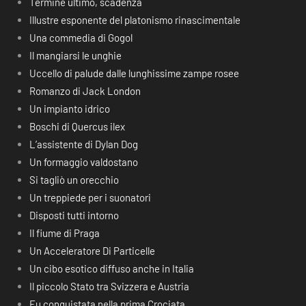
Termine ultimo, scadenza
Illustre esponente del platonismo rinascimentale
Una commedia di Gogol
Il mangiarsi le unghie
Uccello di palude dalle lunghissime zampe rosee
Romanzo di Jack London
Un impianto idrico
Boschi di Quercus ilex
L’assistente di Dylan Dog
Un formaggio valdostano
Si tagliò un orecchio
Un treppiede per i suonatori
Disposti tutti intorno
Il fiume di Praga
Un Acceleratore Di Particelle
Un cibo esotico diffuso anche in Italia
Il piccolo Stato tra Svizzera e Austria
Fu conquistata nella prima Crociata